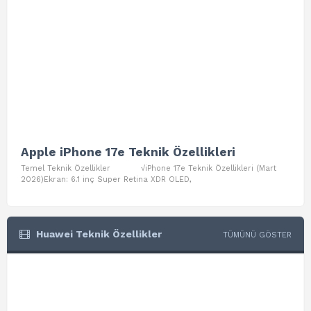
Apple iPhone 17e Teknik Özellikleri
App
Temel Teknik Özellikler √iPhone 17e Teknik Özellikleri (Mart
Teme
2026)Ekran: 6.1 inç Super Retina XDR OLED,
Air W
Huawei Teknik Özellikler
TÜMÜNÜ GÖSTER