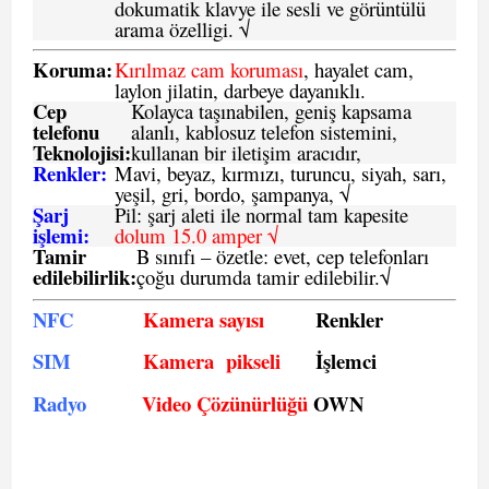
dokumatik klavye ile sesli ve görüntülü
arama özelligi. √
Koruma:
Kırılmaz cam koruması
, hayalet cam,
laylon jilatin, darbeye dayanıklı.
Cep
Kolayca taşınabilen, geniş kapsama
telefonu
alanlı, kablosuz telefon sistemini,
Teknolojisi:
kullanan bir iletişim aracıdır,
Renkler:
Mavi, beyaz, kırmızı, turuncu, siyah, sarı,
yeşil, gri, bordo, şampanya,
√
Şarj
Pil: şarj aleti ile normal tam kapesite
işlemi:
dolum 15.0 amper √
Tamir
B sınıfı – özetle:
evet, cep telefonları
edilebilirlik
:
çoğu durumda tamir edilebilir.
√
NFC
Kamera sayısı
Renkler
SIM
Kamera pikseli
İşlemci
Radyo
Video Çözünürlüğü
OWN