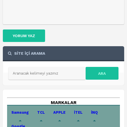
YORUM YAZ
SİTE İÇİ ARAMA
ARA
MARKALAR
Samsung
TCL
APPLE
İTEL
İNQ
Google