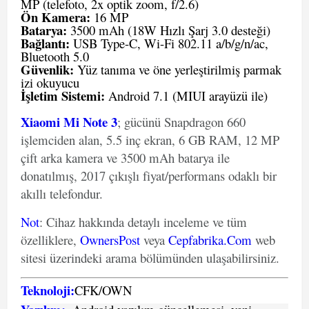
MP (telefoto, 2x optik zoom, f/2.6)
Ön Kamera:
16 MP
Batarya:
3500 mAh (18W Hızlı Şarj 3.0 desteği)
Bağlantı:
USB Type-C, Wi-Fi 802.11 a/b/g/n/ac,
Bluetooth 5.0
Güvenlik:
Yüz tanıma ve öne yerleştirilmiş parmak
izi okuyucu
İşletim Sistemi:
Android 7.1 (MIUI arayüzü ile)
Xiaomi Mi Note 3
; gücünü Snapdragon 660
işlemciden alan, 5.5 inç ekran, 6 GB RAM, 12 MP
çift arka kamera ve 3500 mAh batarya ile
donatılmış, 2017 çıkışlı fiyat/performans odaklı bir
akıllı telefondur.
Not
: Cihaz hakkında detaylı inceleme ve tüm
özelliklere,
OwnersPost
veya
Cepfabrika.Com
web
sitesi üzerindeki arama bölümünden ulaşabilirsiniz.
Teknoloji:
CFK
/
O
WN