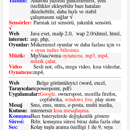
Yazılım:
Android yazılım güncellemesi, yeni
özellikler ekleyebilir bazı hataları
düzeltebilir, daha hızlı ve stabil
çalışmasını sağlar √
Sensörler:
Parmak izi sensörü, yakınlık sensörü.
√
Web
Java evet, mıdp 2.0, wap 2.0/xhtml, html,
internet:
asp, php,
Oyunlar:
Mükemmel oyunlar ve daha fazlası için vs
+ oyun indire bilirsiniz.
Müzik:
Mp3/aac/wma
oynatıcısı, mp3, mp4,
müzik çalar,
Video
,
Sesli not, ofis
mega video, kısa videolar,
Oynatıcısı:
mp4,
Web
Belge görüntüleyici (word, excel,
Tarayıcıları:
powerpoint, pdf)
Uygulamalar:
Google,
ownerspost, mozilla firefox,
cepfabrika,
windows live
, play store
Mesaj
Sms
, ems, mms, e-posta, multi media,
Kutusu:
internetsiz
kısa mesajlaşma.
Konuşma
Bazı bateryelerde değişkenlik göstere
Süresi:
Bilir, konuşma süresi biraz daha fazla olur.
Ses:
Kolay tuşlu arama özelligi 1 ile 9, veya