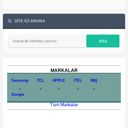
SİTE İÇİ ARAMA
ARA
MARKALAR
Samsung
TCL
APPLE
İTEL
İNQ
Google
Tüm Markalar