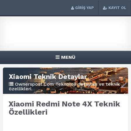
GİRİŞ YAP
KAYIT OL
MENÜ
Xiaomi Teknik Detaylar
Ownerspost.Com Teknoloji detayları ve teknik
özellikleri.
Xiaomi Redmi Note 4X Teknik
Özellikleri