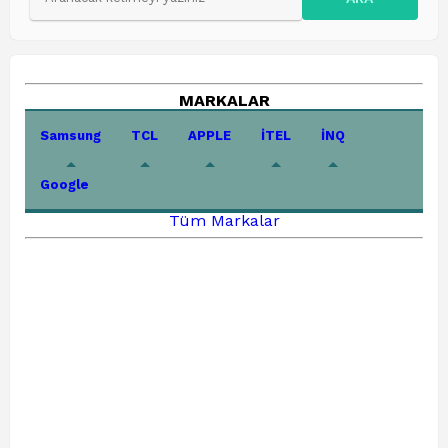
MARKALAR
Samsung
TCL
APPLE
İTEL
İNQ
Google
Tüm Markalar