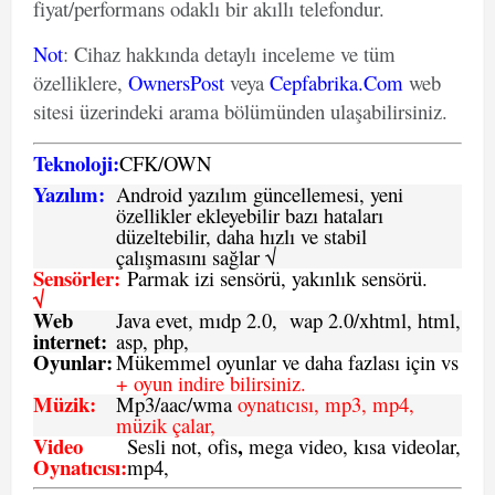
fiyat/performans odaklı bir akıllı telefondur.
Not
: Cihaz hakkında detaylı inceleme ve tüm
özelliklere,
OwnersPost
veya
Cepfabrika.Com
web
sitesi üzerindeki arama bölümünden ulaşabilirsiniz.
Teknoloji:
CFK
/
O
WN
Yazılım:
Android yazılım güncellemesi, yeni
özellikler ekleyebilir bazı hataları
düzeltebilir, daha hızlı ve stabil
çalışmasını sağlar √
Sensörler:
Parmak izi sensörü, yakınlık sensörü.
√
Web
Java evet, mıdp 2.0, wap 2.0/xhtml, html,
internet:
asp, php,
Oyunlar:
Mükemmel oyunlar ve daha fazlası için vs
+ oyun indire bilirsiniz.
Müzik:
Mp3/aac/wma
oynatıcısı, mp3, mp4,
müzik çalar,
Video
,
Sesli not, ofis
mega video, kısa videolar,
Oynatıcısı:
mp4,