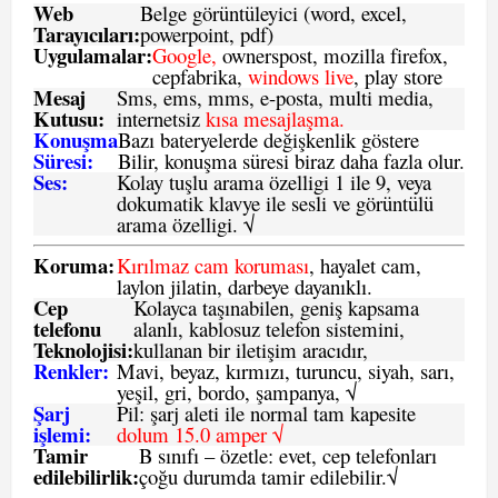
Web
Belge görüntüleyici (word, excel,
Tarayıcıları:
powerpoint, pdf)
Uygulamalar:
Google,
ownerspost, mozilla firefox,
cepfabrika,
windows live
, play store
Mesaj
Sms
, ems, mms, e-posta, multi media,
Kutusu:
internetsiz
kısa mesajlaşma.
Konuşma
Bazı bateryelerde değişkenlik göstere
Süresi:
Bilir, konuşma süresi biraz daha fazla olur.
Ses:
Kolay tuşlu arama özelligi 1 ile 9, veya
dokumatik klavye ile sesli ve görüntülü
arama özelligi. √
Koruma:
Kırılmaz cam koruması
, hayalet cam,
laylon jilatin, darbeye dayanıklı.
Cep
Kolayca taşınabilen, geniş kapsama
telefonu
alanlı, kablosuz telefon sistemini,
Teknolojisi:
kullanan bir iletişim aracıdır,
Renkler:
Mavi, beyaz, kırmızı, turuncu, siyah, sarı,
yeşil, gri, bordo, şampanya,
√
Şarj
Pil: şarj aleti ile normal tam kapesite
işlemi:
dolum 15.0 amper √
Tamir
B sınıfı – özetle:
evet, cep telefonları
edilebilirlik
:
çoğu durumda tamir edilebilir.
√