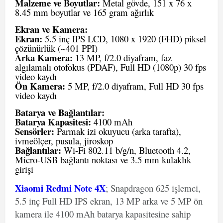
Malzeme ve Boyutlar:
Metal gövde, 151 x 76 x
8.45 mm boyutlar ve 165 gram ağırlık
Ekran ve Kamera:
Ekran:
5.5 inç IPS LCD, 1080 x 1920 (FHD) piksel
çözünürlük (~401 PPI)
Arka Kamera:
13 MP, f/2.0 diyafram, faz
algılamalı otofokus (PDAF), Full HD (1080p) 30 fps
video kaydı
Ön Kamera:
5 MP, f/2.0 diyafram, Full HD 30 fps
video kaydı
Batarya ve Bağlantılar:
Batarya Kapasitesi:
4100 mAh
Sensörler:
Parmak izi okuyucu (arka tarafta),
ivmeölçer, pusula, jiroskop
Bağlantılar:
Wi-Fi 802.11 b/g/n, Bluetooth 4.2,
Micro-USB bağlantı noktası ve 3.5 mm kulaklık
girişi
Xiaomi Redmi Note 4X
; Snapdragon 625 işlemci,
5.5 inç Full HD IPS ekran, 13 MP arka ve 5 MP ön
kamera ile 4100 mAh batarya kapasitesine sahip