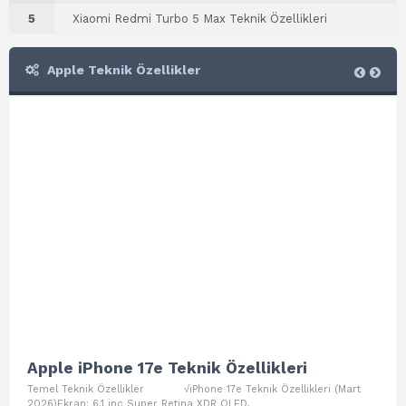
5
Xiaomi Redmi Turbo 5 Max Teknik Özellikleri
Apple Teknik Özellikler
Apple iPhone 17e Teknik Özellikleri
App
Temel Teknik Özellikler √iPhone 17e Teknik Özellikleri (Mart
Teme
2026)Ekran: 6.1 inç Super Retina XDR OLED,
Air W