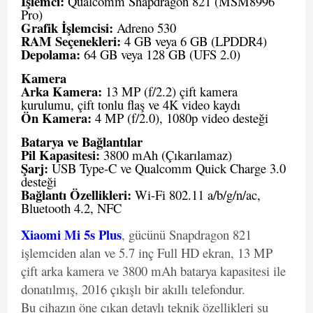
İşlemci:
Qualcomm Snapdragon 821 (MSM8996
Pro)
Grafik İşlemcisi:
Adreno 530
RAM Seçenekleri:
4 GB veya 6 GB (LPDDR4)
Depolama:
64 GB veya 128 GB (UFS 2.0)
Kamera
Arka Kamera:
13 MP (f/2.2) çift kamera
kurulumu, çift tonlu flaş ve 4K video kaydı
Ön Kamera:
4 MP (f/2.0), 1080p video desteği
Batarya ve Bağlantılar
Pil Kapasitesi:
3800 mAh (Çıkarılamaz)
Şarj:
USB Type-C ve Qualcomm Quick Charge 3.0
desteği
Bağlantı Özellikleri:
Wi-Fi 802.11 a/b/g/n/ac,
Bluetooth 4.2, NFC
Xiaomi Mi 5s Plus
, gücünü Snapdragon 821
işlemciden alan ve 5.7 inç Full HD ekran, 13 MP
çift arka kamera ve 3800 mAh batarya kapasitesi ile
donatılmış, 2016 çıkışlı bir akıllı telefondur.
Bu cihazın öne çıkan detaylı teknik özellikleri şu