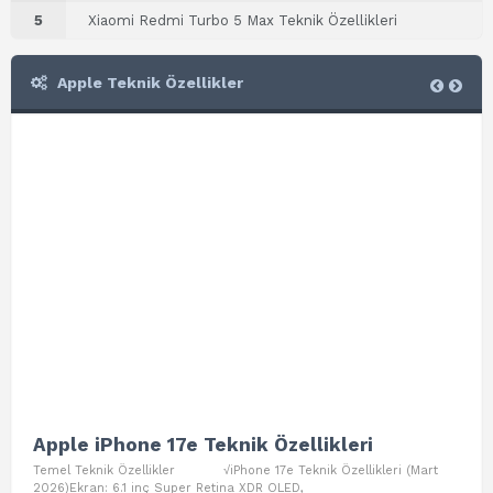
5
Xiaomi Redmi Turbo 5 Max Teknik Özellikleri
Apple Teknik Özellikler
Apple iPhone 17e Teknik Özellikleri
App
Temel Teknik Özellikler √iPhone 17e Teknik Özellikleri (Mart
Teme
2026)Ekran: 6.1 inç Super Retina XDR OLED,
Air W