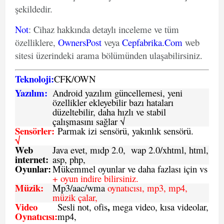
şekildedir.
Not
: Cihaz hakkında detaylı inceleme ve tüm
özelliklere,
OwnersPost
veya
Cepfabrika.Com
web
sitesi üzerindeki arama bölümünden ulaşabilirsiniz.
Teknoloji:
CFK
/
O
WN
Yazılım:
Android yazılım güncellemesi, yeni
özellikler ekleyebilir bazı hataları
düzeltebilir, daha hızlı ve stabil
çalışmasını sağlar √
Sensörler:
Parmak izi sensörü, yakınlık sensörü.
√
Web
Java evet, mıdp 2.0, wap 2.0/xhtml, html,
internet:
asp, php,
Oyunlar:
Mükemmel oyunlar ve daha fazlası için vs
+ oyun indire bilirsiniz.
Müzik:
Mp3/aac/wma
oynatıcısı, mp3, mp4,
müzik çalar,
Video
,
Sesli not, ofis
mega video, kısa videolar,
Oynatıcısı:
mp4,