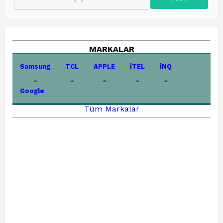
MARKALAR
Samsung
TCL
APPLE
İTEL
İNQ
Google
Tüm Markalar