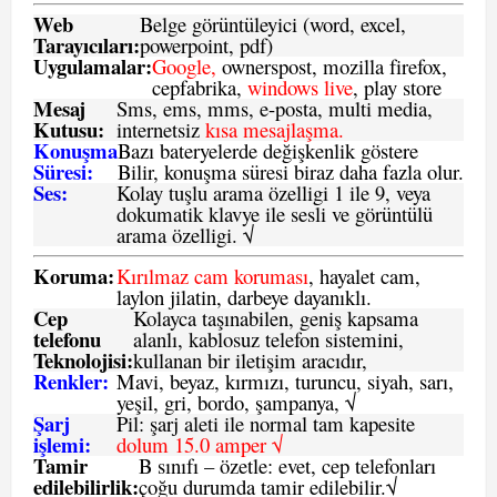
Web
Belge görüntüleyici (word, excel,
Tarayıcıları:
powerpoint, pdf)
Uygulamalar:
Google,
ownerspost, mozilla firefox,
cepfabrika,
windows live
, play store
Mesaj
Sms
, ems, mms, e-posta, multi media,
Kutusu:
internetsiz
kısa mesajlaşma.
Konuşma
Bazı bateryelerde değişkenlik göstere
Süresi:
Bilir, konuşma süresi biraz daha fazla olur.
Ses:
Kolay tuşlu arama özelligi 1 ile 9, veya
dokumatik klavye ile sesli ve görüntülü
arama özelligi. √
Koruma:
Kırılmaz cam koruması
, hayalet cam,
laylon jilatin, darbeye dayanıklı.
Cep
Kolayca taşınabilen, geniş kapsama
telefonu
alanlı, kablosuz telefon sistemini,
Teknolojisi:
kullanan bir iletişim aracıdır,
Renkler:
Mavi, beyaz, kırmızı, turuncu, siyah, sarı,
yeşil, gri, bordo, şampanya,
√
Şarj
Pil: şarj aleti ile normal tam kapesite
işlemi:
dolum 15.0 amper √
Tamir
B sınıfı – özetle:
evet, cep telefonları
edilebilirlik
:
çoğu durumda tamir edilebilir.
√