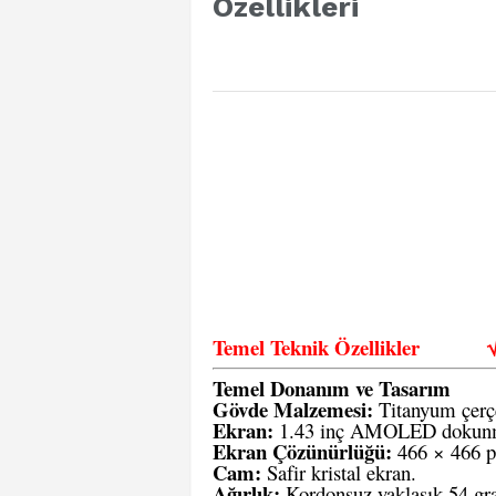
Özellikleri
Temel Teknik Özellikler
Temel Donanım ve Tasarım
Gövde Malzemesi:
Titanyum çerçe
Ekran:
1.43 inç AMOLED dokunm
Ekran Çözünürlüğü:
466 × 466 pi
Cam:
Safir kristal ekran.
Ağırlık:
Kordonsuz yaklaşık 54 gr