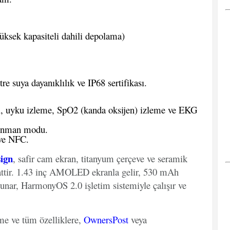
üksek kapasiteli dahili depolama)
 suya dayanıklılık ve IP68 sertifikası.
bi, uyku izleme, SpO2 (kanda oksijen) izleme ve EKG
renman modu.
ve NFC.
ign
, safir cam ekran, titanyum çerçeve ve seramik
saattir. 1.43 inç AMOLED ekranla gelir, 530 mAh
sunar, HarmonyOS 2.0 işletim sistemiyle çalışır ve
eme ve tüm özelliklere,
OwnersPost
veya