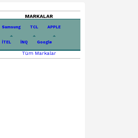
MARKALAR
Samsung
TCL
APPLE
İTEL
İNQ
Google
Tüm Markalar