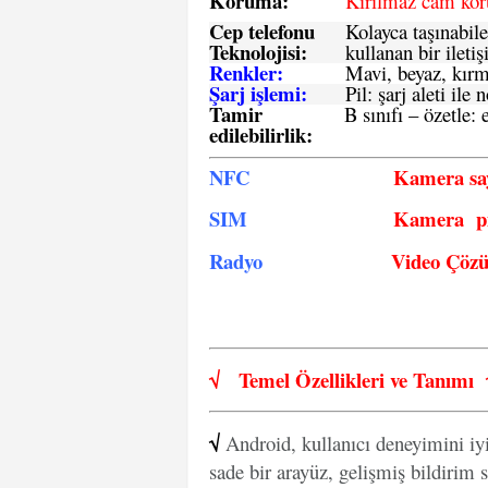
Koruma:
Kırılmaz cam ko
Cep telefonu
Kolayca taşınabile
Teknolojisi:
kullanan bir iletiş
Renkler:
Mavi, beyaz, kırmı
Şarj işlemi:
Pil: şarj aleti il
Tamir
B sınıfı – özetle:
e
edilebilirlik
:
NFC
Kamera say
SIM
Kamera pi
Radyo
Video Çöz
√
Temel Özellikleri ve
Tanımı
√
Android, kullanıcı deneyimini iy
sade bir arayüz, gelişmiş bildirim s