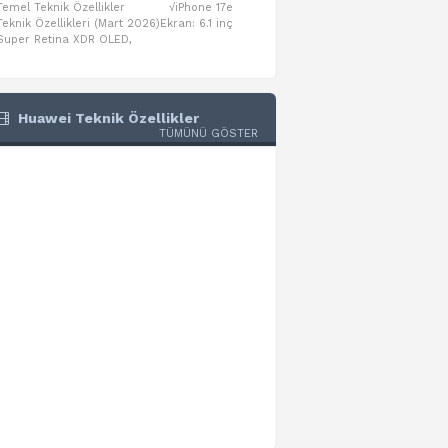
Temel Teknik Özellikler √iPhone 17e
Temel Teknik Özellikler √Mo
Teknik Özellikleri (Mart 2026)Ekran: 6.1 inç
Numaraları:A3461: 13-inç iPad Air 
Super Retina XDR OLED,
A3462: 13-inç iPad Air Wi-Fi + Cel
Huawei Teknik Özellikler
TÜMÜNÜ GÖSTER