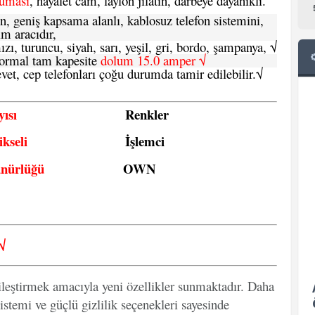
ruması
, hayalet cam, laylon jilatin, darbeye dayanıklı.
n, geniş kapsama alanlı, kablosuz telefon sistemini,
im aracıdır,
zı, turuncu, siyah, sarı, yeşil, gri, bordo, şampanya,
√
e normal tam kapesite
dolum 15.0 amper √
vet, cep telefonları çoğu durumda tamir edilebilir.
√
ısı
Renkler
kseli
İşlemci
ünürlüğü
OWN
√
ileştirmek amacıyla yeni özellikler sunmaktadır. Daha
istemi ve güçlü gizlilik seçenekleri sayesinde