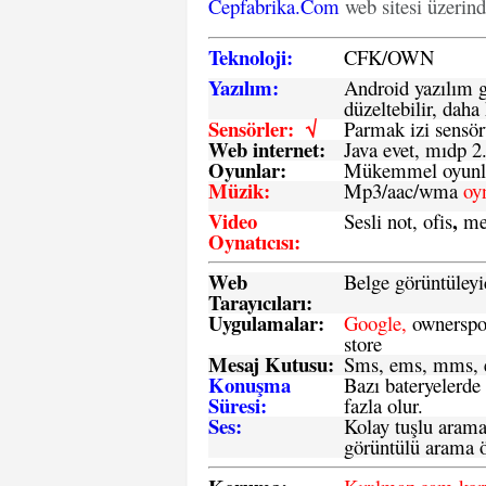
Cepfabrika.Com
web sitesi üzerin
Teknoloji:
CFK
/
O
WN
Yazılım:
Android yazılım gü
düzeltebilir, daha 
Sensörler: √
Parmak izi sensör
Web internet:
Java evet, mıdp 2
Oyunlar:
Mükemmel oyunlar
Müzik:
Mp3/aac/wma
oy
Video
,
Sesli not, ofis
me
Oynatıcısı:
Web
Belge görüntüleyi
Tarayıcıları:
Uygulamalar:
Google,
ownerspos
store
Mesaj Kutusu:
Sms
, ems, mms, e
Konuşma
Bazı bateryelerde
Süresi:
fazla olur.
Ses:
Kolay tuşlu arama 
görüntülü arama ö