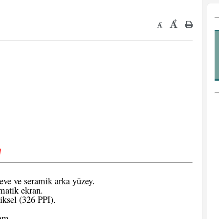
+
-
√
ve ve seramik arka yüzey.
atik ekran.
ksel (326 PPI).
am.