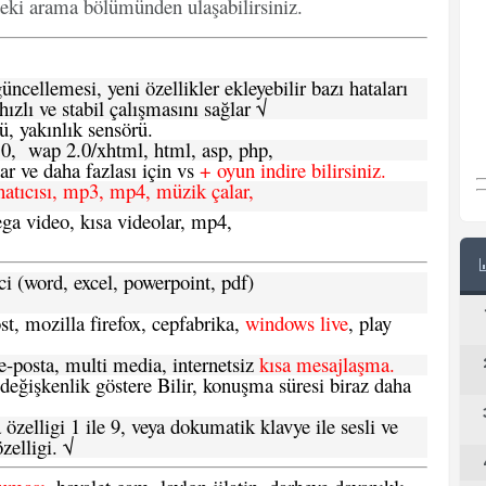
deki arama bölümünden ulaşabilirsiniz.
ncellemesi, yeni özellikler ekleyebilir bazı hataları
hızlı ve stabil çalışmasını sağlar √
ü, yakınlık sensörü.
.0, wap 2.0/xhtml, html, asp, php,
 ve daha fazlası için vs
+ oyun indire bilirsiniz.
natıcısı, mp3, mp4, müzik çalar,
ga video, kısa videolar, mp4,
ci (word, excel, powerpoint, pdf)
t, mozilla firefox, cepfabrika,
windows live
, play
-posta, multi media, internetsiz
kısa mesajlaşma.
 değişkenlik göstere Bilir, konuşma süresi biraz daha
özelligi 1 ile 9, veya dokumatik klavye ile sesli ve
zelligi. √