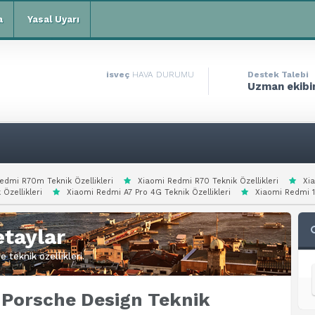
a
Yasal Uyarı
isveç
HAVA DURUMU
Destek Talebi
Uzman ekibim
edmi R70m Teknik Özellikleri
Xiaomi Redmi R70 Teknik Özellikleri
Xi
 Özellikleri
Xiaomi Redmi A7 Pro 4G Teknik Özellikleri
Xiaomi Redmi 15
taylar
 teknik özellikleri.
Porsche Design Teknik