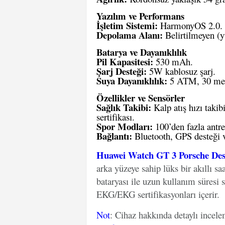
Yazılım ve Performans
İşletim Sistemi:
HarmonyOS 2.0.
Depolama Alanı:
Belirtilmeyen (y
Batarya ve Dayanıklılık
Pil Kapasitesi:
530 mAh.
Şarj Desteği:
5W kablosuz şarj.
Suya Dayanıklılık:
5 ATM, 30 metre
Özellikler ve Sensörler
Sağlık Takibi:
Kalp atış hızı taki
sertifikası.
Spor Modları:
100’den fazla ant
Bağlantı:
Bluetooth, GPS desteği 
Huawei Watch GT 3 Porsche Des
arka yüzeye sahip lüks bir akıllı 
bataryası ile uzun kullanım süresi 
EKG/EKG sertifikasyonları içerir.
Not
: Cihaz hakkında detaylı incel