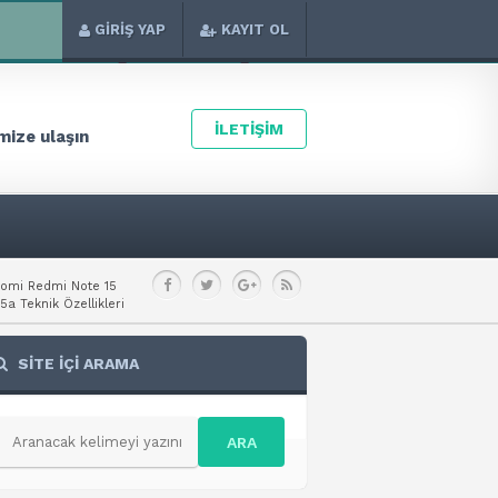
GİRİŞ YAP
KAYIT OL
İLETİŞİM
ize ulaşın
aomi Redmi Note 15
a Teknik Özellikleri
SİTE İÇİ ARAMA
ARA