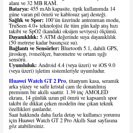
alanı ve 32 MB RAM.
Batarya:
455 mAh kapasite, tipik kullanımda 14
güne varan pil ömrü ve kablosuz şarj desteği.
Sağlık ve Spor:
100’ün üzerinde antrenman modu,
TruSeen 4.0+ teknolojisi ile tüm gün kalp atış hızı
takibi ve SpO2 (kandaki oksijen seviyesi) ölçümü.
Dayanıklılık:
5 ATM değerinde suya dayanıklılık
(50 metreye kadar basınçsız su).
Bağlantı ve Sensörler:
Bluetooth 5.1, dahili GPS,
jiroskop, ivmeölçer, barometre ve ortam ışığı
sensörü.
Uyumluluk:
Android 4.4 (veya üzeri) ve iOS 9.0
(veya üzeri) işletim sistemleriyle uyumludur.
Huawei Watch GT 2 Pro
, titanyum kasa, seramik
arka yüzey ve safir kristal cam ile donatılmış
premium bir akıllı saattir. 1.39 inç AMOLED
ekranı, 14 günlük uzun pil ömrü ve kapsamlı spor
takibi ile dikkat çeken modelin öne çıkan teknik
özellikleri şunlardır.
Saat hakkında daha fazla detay ve kullanıcı yorumu
için
Huawei Watch GT 2 Pro Akıllı Saat
sayfasına
göz atabilirsiniz.