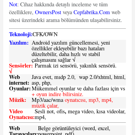
Not
: Cihaz hakkında detaylı inceleme ve tüm
özelliklere,
OwnersPost
veya
Cepfabrika.Com
web
sitesi üzerindeki arama bölümünden ulaşabilirsiniz.
Teknoloji:
CFK
/
O
WN
Yazılım:
Android yazılım güncellemesi, yeni
özellikler ekleyebilir bazı hataları
düzeltebilir, daha hızlı ve stabil
çalışmasını sağlar √
Sensörler:
Parmak izi sensörü, yakınlık sensörü.
√
Web
Java evet, mıdp 2.0, wap 2.0/xhtml, html,
internet:
asp, php,
Oyunlar:
Mükemmel oyunlar ve daha fazlası için vs
+ oyun indire bilirsiniz.
Müzik:
Mp3/aac/wma
oynatıcısı, mp3, mp4,
müzik çalar,
Video
,
Sesli not, ofis
mega video, kısa videolar,
Oynatıcısı:
mp4,
Web
Belge görüntüleyici (word, excel,
Tarayıcıları:
powerpoint, pdf)