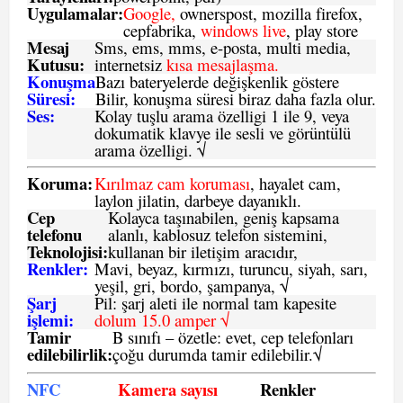
Uygulamalar:
Google,
ownerspost, mozilla firefox,
cepfabrika,
windows live
, play store
Mesaj
Sms
, ems, mms, e-posta, multi media,
Kutusu:
internetsiz
kısa mesajlaşma.
Konuşma
Bazı bateryelerde değişkenlik göstere
Süresi:
Bilir, konuşma süresi biraz daha fazla olur.
Ses:
Kolay tuşlu arama özelligi 1 ile 9, veya
dokumatik klavye ile sesli ve görüntülü
arama özelligi. √
Koruma:
Kırılmaz cam koruması
, hayalet cam,
laylon jilatin, darbeye dayanıklı.
Cep
Kolayca taşınabilen, geniş kapsama
telefonu
alanlı, kablosuz telefon sistemini,
Teknolojisi:
kullanan bir iletişim aracıdır,
Renkler:
Mavi, beyaz, kırmızı, turuncu, siyah, sarı,
yeşil, gri, bordo, şampanya,
√
Şarj
Pil: şarj aleti ile normal tam kapesite
işlemi:
dolum 15.0 amper √
Tamir
B sınıfı – özetle:
evet, cep telefonları
edilebilirlik
:
çoğu durumda tamir edilebilir.
√
NFC
Kamera sayısı
Renkler