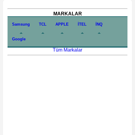
MARKALAR
Samsung
TCL
APPLE
İTEL
İNQ
Google
Tüm Markalar