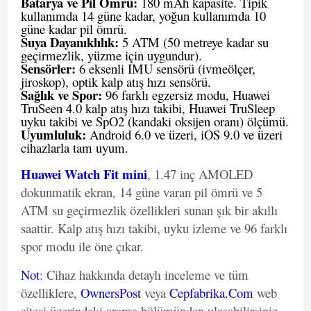
Batarya ve Pil Ömrü:
180 mAh kapasite. Tipik
kullanımda 14 güne kadar, yoğun kullanımda 10
güne kadar pil ömrü.
Suya Dayanıklılık:
5 ATM (50 metreye kadar su
geçirmezlik, yüzme için uygundur).
Sensörler:
6 eksenli IMU sensörü (ivmeölçer,
jiroskop), optik kalp atış hızı sensörü.
Sağlık ve Spor:
96 farklı egzersiz modu, Huawei
TruSeen 4.0 kalp atış hızı takibi, Huawei TruSleep
uyku takibi ve SpO2 (kandaki oksijen oranı) ölçümü.
Uyumluluk:
Android 6.0 ve üzeri, iOS 9.0 ve üzeri
cihazlarla tam uyum.
Huawei Watch Fit mini
, 1.47 inç AMOLED
dokunmatik ekran, 14 güne varan pil ömrü ve 5
ATM su geçirmezlik özellikleri sunan şık bir akıllı
saattir. Kalp atış hızı takibi, uyku izleme ve 96 farklı
spor modu ile öne çıkar.
Not
: Cihaz hakkında detaylı inceleme ve tüm
özelliklere,
OwnersPost
veya
Cepfabrika.Com
web
sitesi üzerindeki arama bölümünden ulaşabilirsiniz.