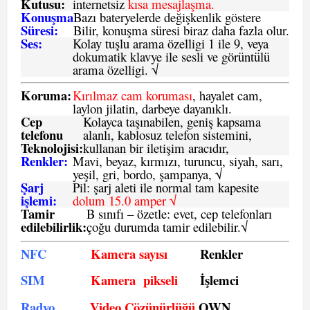
Kutusu:
internetsiz
kısa mesajlaşma.
Konuşma
Bazı bateryelerde değişkenlik göstere
Süresi:
Bilir, konuşma süresi biraz daha fazla olur.
Ses:
Kolay tuşlu arama özelligi 1 ile 9, veya
dokumatik klavye ile sesli ve görüntülü
arama özelligi. √
Koruma:
Kırılmaz cam koruması
, hayalet cam,
laylon jilatin, darbeye dayanıklı.
Cep
Kolayca taşınabilen, geniş kapsama
telefonu
alanlı, kablosuz telefon sistemini,
Teknolojisi:
kullanan bir iletişim aracıdır,
Renkler:
Mavi, beyaz, kırmızı, turuncu, siyah, sarı,
yeşil, gri, bordo, şampanya,
√
Şarj
Pil: şarj aleti ile normal tam kapesite
işlemi:
dolum 15.0 amper √
Tamir
B sınıfı – özetle:
evet, cep telefonları
edilebilirlik
:
çoğu durumda tamir edilebilir.
√
NFC
Kamera sayısı
Renkler
SIM
Kamera pikseli
İşlemci
Radyo
Video Çözünürlüğü
OWN