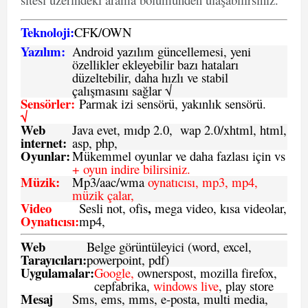
Teknoloji:
CFK
/
O
WN
Yazılım:
Android yazılım güncellemesi, yeni
özellikler ekleyebilir bazı hataları
düzeltebilir, daha hızlı ve stabil
çalışmasını sağlar √
Sensörler:
Parmak izi sensörü, yakınlık sensörü.
√
Web
Java evet, mıdp 2.0, wap 2.0/xhtml, html,
internet:
asp, php,
Oyunlar:
Mükemmel oyunlar ve daha fazlası için vs
+ oyun indire bilirsiniz.
Müzik:
Mp3/aac/wma
oynatıcısı, mp3, mp4,
müzik çalar,
Video
,
Sesli not, ofis
mega video, kısa videolar,
Oynatıcısı:
mp4,
Web
Belge görüntüleyici (word, excel,
Tarayıcıları:
powerpoint, pdf)
Uygulamalar:
Google,
ownerspost, mozilla firefox,
cepfabrika,
windows live
, play store
Mesaj
Sms
, ems, mms, e-posta, multi media,