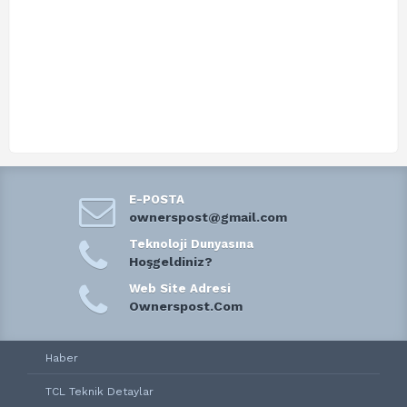
E-POSTA
ownerspost@gmail.com
Teknoloji Dunyasına
Hoşgeldiniz?
Web Site Adresi
Ownerspost.Com
Haber
TCL Teknik Detaylar