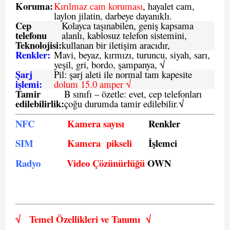
Koruma:
Kırılmaz cam koruması
, hayalet cam,
laylon jilatin, darbeye dayanıklı.
Cep
Kolayca taşınabilen, geniş kapsama
telefonu
alanlı, kablosuz telefon sistemini,
Teknolojisi:
kullanan bir iletişim aracıdır,
Renkler:
Mavi, beyaz, kırmızı, turuncu, siyah, sarı,
yeşil, gri, bordo, şampanya,
√
Şarj
Pil: şarj aleti ile normal tam kapesite
işlemi:
dolum 15.0 amper √
Tamir
B sınıfı – özetle:
evet, cep telefonları
edilebilirlik
:
çoğu durumda tamir edilebilir.
√
NFC
Kamera sayısı
Renkler
SIM
Kamera pikseli
İşlemci
Radyo
Video Çözünürlüğü
OWN
√
Temel Özellikleri ve
Tanımı
√