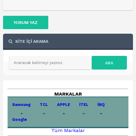
YORUM YAZ
SİTE İÇİ ARAMA
ARA
MARKALAR
Samsung
TCL
APPLE
İTEL
İNQ
Google
Tüm Markalar