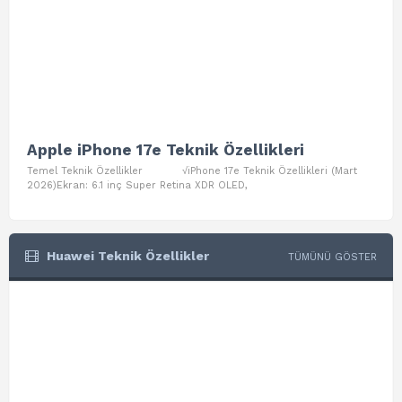
Apple iPhone 17e Teknik Özellikleri
App
Temel Teknik Özellikler √iPhone 17e Teknik Özellikleri (Mart
Teme
2026)Ekran: 6.1 inç Super Retina XDR OLED,
Air W
Huawei Teknik Özellikler
TÜMÜNÜ GÖSTER