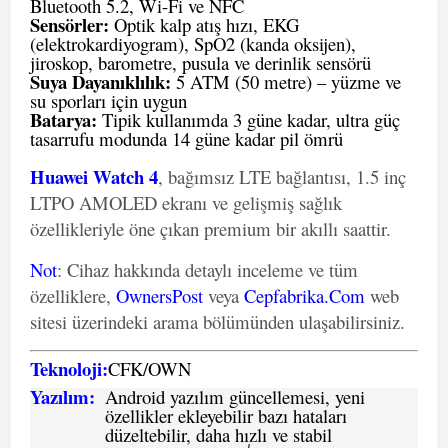
Bluetooth 5.2, Wi-Fi ve NFC
Sensörler:
Optik kalp atış hızı, EKG
(elektrokardiyogram), SpO2 (kanda oksijen),
jiroskop, barometre, pusula ve derinlik sensörü
Suya Dayanıklılık:
5 ATM (50 metre) – yüzme ve
su sporları için uygun
Batarya:
Tipik kullanımda 3 güne kadar, ultra güç
tasarrufu modunda 14 güne kadar pil ömrü
Huawei Watch 4
, bağımsız LTE bağlantısı, 1.5 inç
LTPO AMOLED ekranı ve gelişmiş sağlık
özellikleriyle öne çıkan premium bir akıllı saattir.
Not
: Cihaz hakkında detaylı inceleme ve tüm
özelliklere,
OwnersPost
veya
Cepfabrika.Com
web
sitesi üzerindeki arama bölümünden ulaşabilirsiniz.
Teknoloji:
CFK
/
O
WN
Yazılım:
Android yazılım güncellemesi, yeni
özellikler ekleyebilir bazı hataları
düzeltebilir, daha hızlı ve stabil