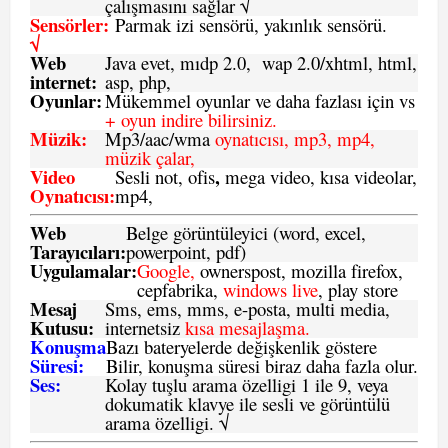
çalışmasını sağlar √
Sensörler:
Parmak izi sensörü, yakınlık sensörü.
√
Web
Java evet, mıdp 2.0, wap 2.0/xhtml, html,
internet:
asp, php,
Oyunlar:
Mükemmel oyunlar ve daha fazlası için vs
+ oyun indire bilirsiniz.
Müzik:
Mp3/aac/wma
oynatıcısı, mp3, mp4,
müzik çalar,
Video
,
Sesli not, ofis
mega video, kısa videolar,
Oynatıcısı:
mp4,
Web
Belge görüntüleyici (word, excel,
Tarayıcıları:
powerpoint, pdf)
Uygulamalar:
Google,
ownerspost, mozilla firefox,
cepfabrika,
windows live
, play store
Mesaj
Sms
, ems, mms, e-posta, multi media,
Kutusu:
internetsiz
kısa mesajlaşma.
Konuşma
Bazı bateryelerde değişkenlik göstere
Süresi:
Bilir, konuşma süresi biraz daha fazla olur.
Ses:
Kolay tuşlu arama özelligi 1 ile 9, veya
dokumatik klavye ile sesli ve görüntülü
arama özelligi. √