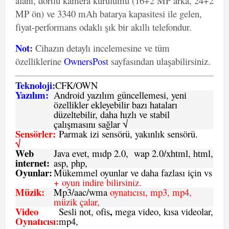
alanı, dörtlü kamera kurulumu (16+2 MP arka, 24+2
MP ön) ve 3340 mAh batarya kapasitesi ile gelen,
fiyat-performans odaklı şık bir akıllı telefondur.
Not
:
Cihazın detaylı incelemesine ve tüm
özelliklerine
OwnersPos
t
sayfasından ulaşabilirsiniz.
Teknoloji:
CFK
/
O
WN
Yazılım:
Android yazılım güncellemesi, yeni
özellikler ekleyebilir bazı hataları
düzeltebilir, daha hızlı ve stabil
çalışmasını sağlar √
Sensörler:
Parmak izi sensörü, yakınlık sensörü.
√
Web
Java evet, mıdp 2.0, wap 2.0/xhtml, html,
internet:
asp, php,
Oyunlar:
Mükemmel oyunlar ve daha fazlası için vs
+ oyun indire bilirsiniz.
Müzik:
Mp3/aac/wma
oynatıcısı, mp3, mp4,
müzik çalar,
Video
,
Sesli not, ofis
mega video, kısa videolar,
Oynatıcısı:
mp4,