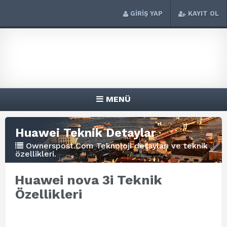
GİRİŞ YAP
KAYIT OL
MENÜ
Huawei Teknik Detaylar
Ownerspost.Com Teknoloji detayları ve teknik
özellikleri.
Huawei nova 3i Teknik
Özellikleri