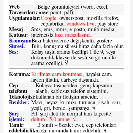
Web
Belge görüntüleyici (word, excel,
Tarayıcıları:
powerpoint, pdf)
Uygulamalar:
Google,
ownerspost, mozilla firefox,
cepfabrika,
windows live
, play store
Mesaj
Sms
, ems, mms, e-posta, multi media,
Kutusu:
internetsiz
kısa mesajlaşma.
Konuşma
Bazı bateryelerde değişkenlik göstere
Süresi:
Bilir, konuşma süresi biraz daha fazla olur.
Ses:
Kolay tuşlu arama özelligi 1 ile 9, veya
dokumatik klavye ile sesli ve görüntülü
arama özelligi. √
Koruma:
Kırılmaz cam koruması
, hayalet cam,
laylon jilatin, darbeye dayanıklı.
Cep
Kolayca taşınabilen, geniş kapsama
telefonu
alanlı, kablosuz telefon sistemini,
Teknolojisi:
kullanan bir iletişim aracıdır,
Renkler:
Mavi, beyaz, kırmızı, turuncu, siyah, sarı,
yeşil, gri, bordo, şampanya,
√
Şarj
Pil: şarj aleti ile normal tam kapesite
işlemi:
dolum 15.0 amper √
Tamir
B sınıfı – özetle:
evet, cep telefonları
edilebilirlik
:
çoğu durumda tamir edilebilir.
√