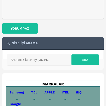
YORUM YAZ
SİTE İÇİ ARAMA
ARA
MARKALAR
Samsung
TCL
APPLE
İTEL
İNQ
Google