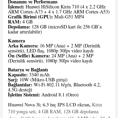
Donanım ve Performans
İşlemci:
Huawei HiSilicon Kirin 710 (4 x 2.2 GHz
ARM Cortex-A73 + 4 x 1.7 GHz ARM Cortex-A53)
Grafik Birimi (GPU):
Mali-G51 MP4
RAM:
4 GB
Depolama:
128 GB (microSD kart ile 256 GB’a
kadar artırılabilir)
Kamera
Arka Kamera:
16 MP (Ana) + 2 MP (Derinlik
sensörü), LED flaş, 1080p 30fps video kaydı
Ön (Selfie) Kamera:
24 MP (Ana) + 2 MP
(Derinlik sensörü), 1080p 30fps video kaydı
Batarya ve Bağlantı
Kapasite:
3340 mAh
Şarj:
10W (Mikro-USB girişi)
Bağlantılar:
Wi-Fi 802.11 b/g/n, Bluetooth 4.2,
4.5G desteği
İşletim Sistemi:
Android 8.1 (Oreo)
Huawei Nova 3i; 6.3 inç IPS LCD ekran,
Kirin
710 yonga seti, 4 GB RAM, 128 GB depolama