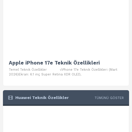
Apple iPhone 17e Teknik Özellikleri
App
Temel Teknik Özellikler √iPhone 17e Teknik Özellikleri (Mart
Teme
2026)Ekran: 6.1 inç Super Retina XDR OLED,
Air W
Huawei Teknik Özellikler
TÜMÜNÜ GÖSTER