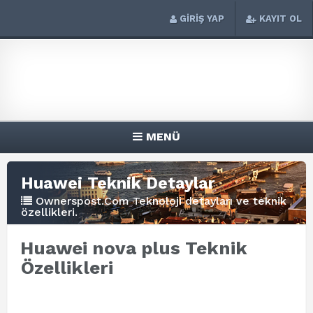
GİRİŞ YAP
KAYIT OL
MENÜ
Huawei Teknik Detaylar
Ownerspost.Com Teknoloji detayları ve teknik
özellikleri.
Huawei nova plus Teknik
Özellikleri