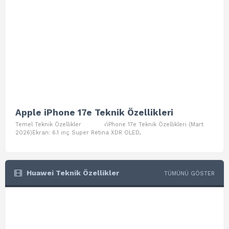
Apple iPhone 17e Teknik Özellikleri
App
Temel Teknik Özellikler √iPhone 17e Teknik Özellikleri (Mart
Teme
2026)Ekran: 6.1 inç Super Retina XDR OLED,
Air W
Huawei Teknik Özellikler
TÜMÜNÜ GÖSTER