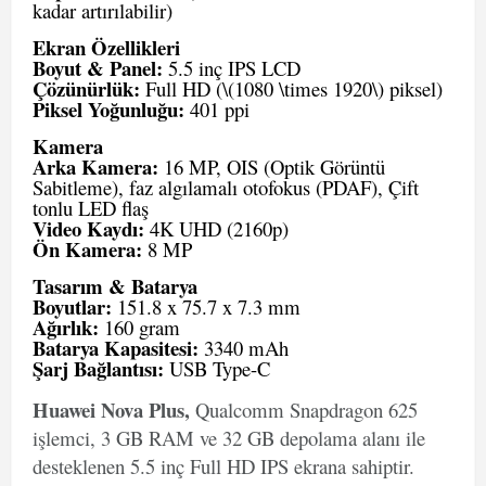
kadar artırılabilir)
Ekran Özellikleri
Boyut & Panel:
5.5 inç IPS LCD
Çözünürlük:
Full HD (\(1080 \times 1920\) piksel)
Piksel Yoğunluğu:
401 ppi
Kamera
Arka Kamera:
16 MP, OIS (Optik Görüntü
Sabitleme), faz algılamalı otofokus (PDAF), Çift
tonlu LED flaş
Video Kaydı:
4K UHD (2160p)
Ön Kamera:
8 MP
Tasarım & Batarya
Boyutlar:
151.8 x 75.7 x 7.3 mm
Ağırlık:
160 gram
Batarya Kapasitesi:
3340 mAh
Şarj Bağlantısı:
USB Type-C
Huawei Nova Plus,
Qualcomm Snapdragon 625
işlemci, 3 GB RAM ve 32 GB depolama alanı ile
desteklenen 5.5 inç Full HD IPS ekrana sahiptir.