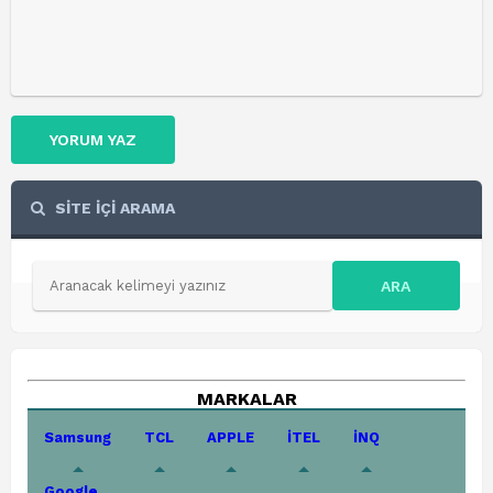
YORUM YAZ
SİTE İÇİ ARAMA
ARA
MARKALAR
Samsung
TCL
APPLE
İTEL
İNQ
Google