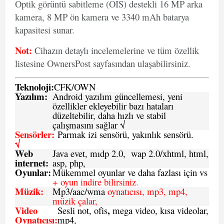
Optik görüntü sabitleme (OIS) destekli 16 MP arka
kamera, 8 MP ön kamera ve 3340 mAh batarya
kapasitesi sunar.
Not:
Cihazın detaylı incelemelerine ve tüm özellik
listesine OwnersPost sayfasından ulaşabilirsiniz.
Teknoloji:
CFK
/
O
WN
Yazılım:
Android yazılım güncellemesi, yeni
özellikler ekleyebilir bazı hataları
düzeltebilir, daha hızlı ve stabil
çalışmasını sağlar √
Sensörler:
Parmak izi sensörü, yakınlık sensörü.
√
Web
Java evet, mıdp 2.0, wap 2.0/xhtml, html,
internet:
asp, php,
Oyunlar:
Mükemmel oyunlar ve daha fazlası için vs
+ oyun indire bilirsiniz.
Müzik:
Mp3/aac/wma
oynatıcısı, mp3, mp4,
müzik çalar,
Video
,
Sesli not, ofis
mega video, kısa videolar,
Oynatıcısı:
mp4,