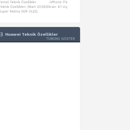
Temel Teknik Özellikler √iPhone 17e
Temel Teknik Özellikler √Mo
Teknik Özellikleri (Mart 2026)Ekran: 6.1 inç
Numaraları:A3461: 13-inç iPad Air 
Super Retina XDR OLED,
A3462: 13-inç iPad Air Wi-Fi + Cel
Huawei Teknik Özellikler
TÜMÜNÜ GÖSTER