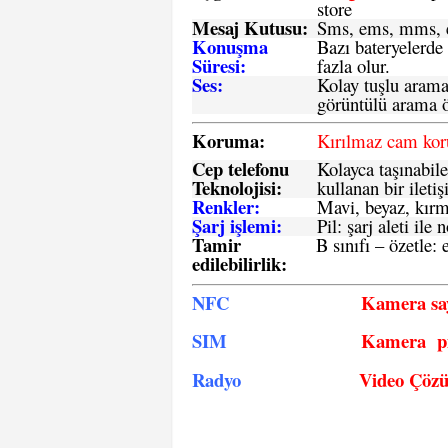
store
Mesaj Kutusu:
Sms
, ems, mms, e
Konuşma
Bazı bateryelerde
Süresi:
fazla olur.
Ses:
Kolay tuşlu arama 
görüntülü arama ö
Koruma:
Kırılmaz cam ko
Cep telefonu
Kolayca taşınabile
Teknolojisi:
kullanan bir iletiş
Renkler:
Mavi, beyaz, kırmı
Şarj işlemi:
Pil: şarj aleti il
Tamir
B sınıfı – özetle:
e
edilebilirlik
:
NFC
Kamera say
SIM
Kamera pi
Radyo
Video Çöz