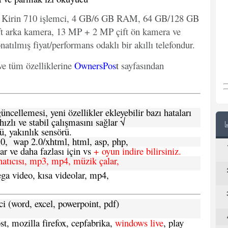
Kirin 710 işlemci, 4 GB/6 GB RAM, 64 GB/128 GB
t arka kamera, 13 MP + 2 MP çift ön kamera ve
atılmış fiyat/performans odaklı bir akıllı telefondur.
ve tüm özelliklerine
OwnersPos
t
sayfasından
ncellemesi, yeni özellikler ekleyebilir bazı hataları
hızlı ve stabil çalışmasını sağlar √
ü, yakınlık sensörü.
.0, wap 2.0/xhtml, html, asp, php,
 ve daha fazlası için vs
+ oyun indire bilirsiniz.
natıcısı, mp3, mp4, müzik çalar,
ga video, kısa videolar, mp4,
ci (word, excel, powerpoint, pdf)
t, mozilla firefox, cepfabrika,
windows live
, play