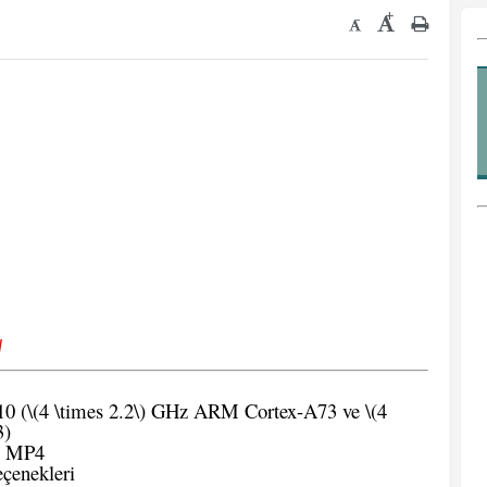
+
-
√
10 (\(4 \times 2.2\) GHz ARM Cortex-A73 ve \(4
3)
 MP4
çenekleri