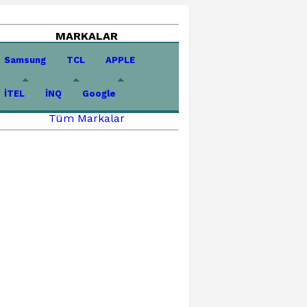
MARKALAR
Samsung
TCL
APPLE
İTEL
İNQ
Google
Tüm Markalar