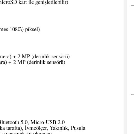
roSD kart ile genişletilebilir)
mes 1080\) piksel)
era) + 2 MP (derinlik sensörü)
a) + 2 MP (derinlik sensörü)
Bluetooth 5.0, Micro-USB 2.0
a tarafta), İvmeölçer, Yakınlık, Pusula
 ve parmak izi okuyucu