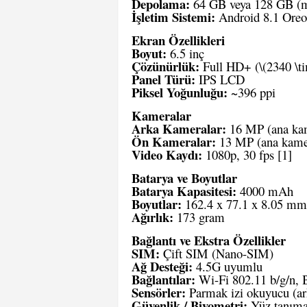
Depolama:
64 GB veya 128 GB (mic
İşletim Sistemi:
Android 8.1 Oreo
Ekran Özellikleri
Boyut:
6.5 inç
Çözünürlük:
Full HD+ (\(2340 \ti
Panel Türü:
IPS LCD
Piksel Yoğunluğu:
~396 ppi
Kameralar
Arka Kameralar:
16 MP (ana kam
Ön Kameralar:
13 MP (ana kamer
Video Kaydı:
1080p, 30 fps
[1]
Batarya ve Boyutlar
Batarya Kapasitesi:
4000 mAh
Boyutlar:
162.4 x 77.1 x 8.05 mm
Ağırlık:
173 gram
Bağlantı ve Ekstra Özellikler
SIM:
Çift SIM (Nano-SIM)
Ağ Desteği:
4.5G uyumlu
Bağlantılar:
Wi-Fi 802.11 b/g/n, 
Sensörler:
Parmak izi okuyucu (ark
Güvenlik / Biyometri:
Yüz tanıma