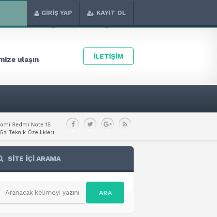
GİRİŞ YAP
KAYIT OL
İLETİŞİM
ize ulaşın
aomi Redmi Note 15
a Teknik Özellikleri
SİTE İÇİ ARAMA
ARA