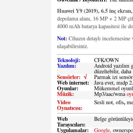
Huawei Y9 (2019), 6.5 inç ekran,
depolama alanı, 16 MP + 2 MP çif
4000 mAh batarya kapasitesi ile don
Not
:
Cihazın detaylı incelemesine 
ulaşabilirsiniz.
Teknoloji:
CFK
/
O
WN
Yazılım:
Android yazılım gü
düzeltebilir, daha 
Sensörler: √
Parmak izi sensör
Web internet:
Java evet, mıdp 2
Oyunlar:
Mükemmel oyunlar
Müzik:
Mp3/aac/wma
oy
Video
,
Sesli not, ofis
me
Oynatıcısı:
Web
Belge görüntüleyi
Tarayıcıları:
Uygulamalar:
Google,
ownerspos