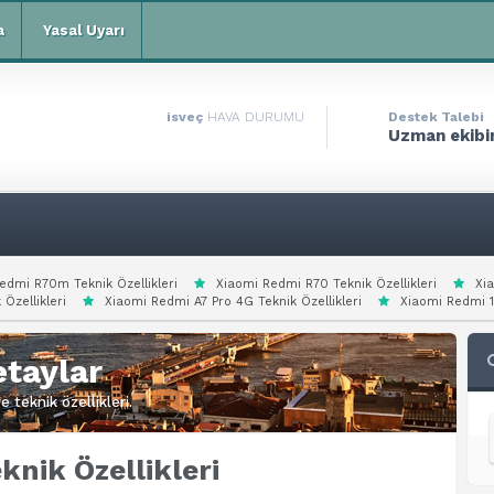
a
Yasal Uyarı
isveç
HAVA DURUMU
Destek Talebi
Uzman ekibim
edmi R70m Teknik Özellikleri
Xiaomi Redmi R70 Teknik Özellikleri
Xi
 Özellikleri
Xiaomi Redmi A7 Pro 4G Teknik Özellikleri
Xiaomi Redmi 15
taylar
 teknik özellikleri.
knik Özellikleri