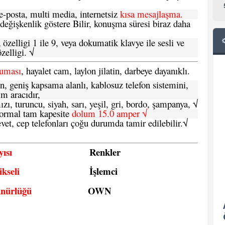
-posta, multi media, internetsiz
kısa mesajlaşma.
 değişkenlik göstere Bilir, konuşma süresi biraz daha
özelligi 1 ile 9, veya dokumatik klavye ile sesli ve
zelligi. √
ruması
, hayalet cam, laylon jilatin, darbeye dayanıklı.
n, geniş kapsama alanlı, kablosuz telefon sistemini,
im aracıdır,
zı, turuncu, siyah, sarı, yeşil, gri, bordo, şampanya,
√
e normal tam kapesite
dolum 15.0 amper √
vet, cep telefonları çoğu durumda tamir edilebilir.
√
ısı
Renkler
kseli
İşlemci
ünürlüğü
OWN