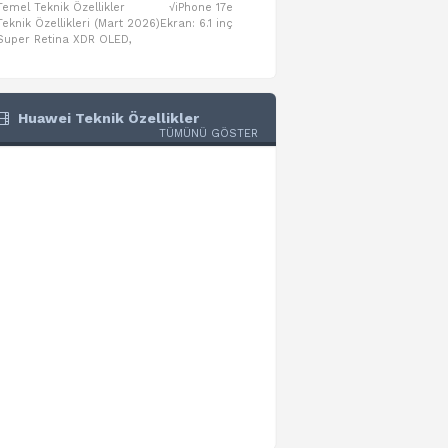
Temel Teknik Özellikler √iPhone 17e
Temel Teknik Özellikler √Mo
Teknik Özellikleri (Mart 2026)Ekran: 6.1 inç
Numaraları:A3461: 13-inç iPad Air 
Super Retina XDR OLED,
A3462: 13-inç iPad Air Wi-Fi + Cel
Huawei Teknik Özellikler
TÜMÜNÜ GÖSTER