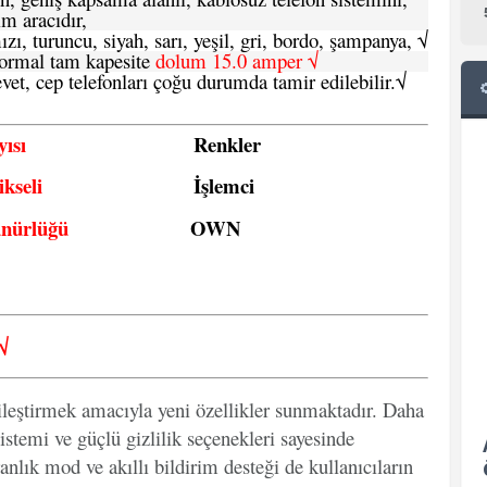
im aracıdır,
zı, turuncu, siyah, sarı, yeşil, gri, bordo, şampanya,
√
e normal tam kapesite
dolum 15.0 amper √
vet, cep telefonları çoğu durumda tamir edilebilir.
√
ısı
Renkler
kseli
İşlemci
ünürlüğü
OWN
√
ileştirmek amacıyla yeni özellikler sunmaktadır. Daha
istemi ve güçlü gizlilik seçenekleri sayesinde
anlık mod ve akıllı bildirim desteği de kullanıcıların