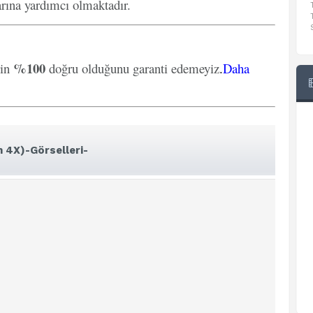
arına yardımcı olmaktadır.
%100
rin
doğru olduğunu garanti edemeyiz
.
Daha
 4X)-Görselleri-