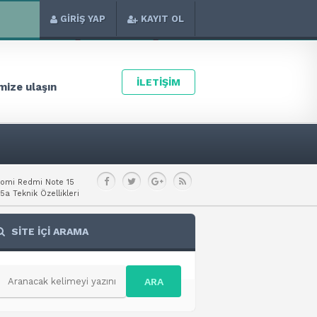
GİRİŞ YAP
KAYIT OL
İLETİŞİM
ize ulaşın
aomi Redmi Note 15
a Teknik Özellikleri
SİTE İÇİ ARAMA
ARA