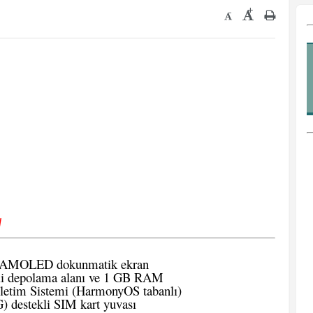
+
-
√
l) AMOLED dokunmatik ekran
i depolama alanı ve 1 GB RAM
şletim Sistemi (HarmonyOS tabanlı)
destekli SIM kart yuvası