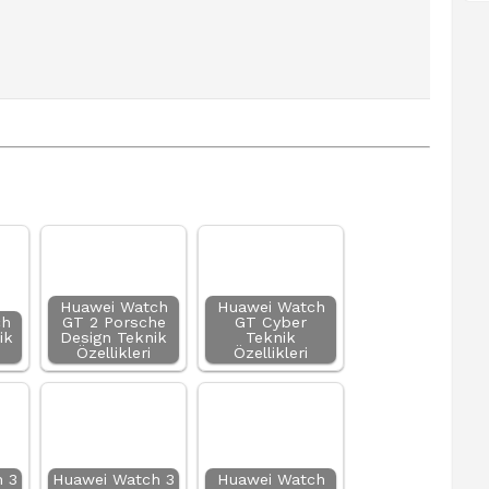
Huawei Watch
Huawei Watch
ch
GT 2 Porsche
GT Cyber
ik
Design Teknik
Teknik
Özellikleri
Özellikleri
 3
Huawei Watch 3
Huawei Watch