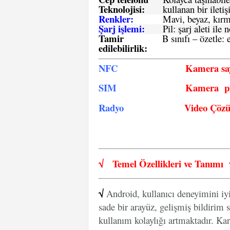
Teknolojisi:
kullanan bir iletiş
Renkler:
Mavi, beyaz, kırmı
Şarj işlemi:
Pil: şarj aleti il
Tamir
B sınıfı – özetle:
e
edilebilirlik
:
NFC
Kamera say
SIM
Kamera pi
Radyo
Video Çöz
√
Temel Özellikleri ve
Tanımı
√
Android, kullanıcı deneyimini iy
sade bir arayüz, gelişmiş bildirim s
kullanım kolaylığı artmaktadır. Kar