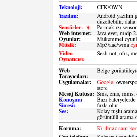
Teknoloji:
CFK
/
O
WN
Yazılım:
Android yazılım gü
düzeltebilir, daha 
Sensörler: √
Parmak izi sensör
Web internet:
Java evet, mıdp 2
Oyunlar:
Mükemmel oyunlar
Müzik:
Mp3/aac/wma
oy
Video
,
Sesli not, ofis
me
Oynatıcısı:
Web
Belge görüntüleyi
Tarayıcıları:
Uygulamalar:
Google,
ownerspos
store
Mesaj Kutusu:
Sms
, ems, mms, e
Konuşma
Bazı bateryelerde
Süresi:
fazla olur.
Ses:
Kolay tuşlu arama 
görüntülü arama ö
Koruma:
Kırılmaz cam ko
Cep telefonu
Kolayca taşınabile