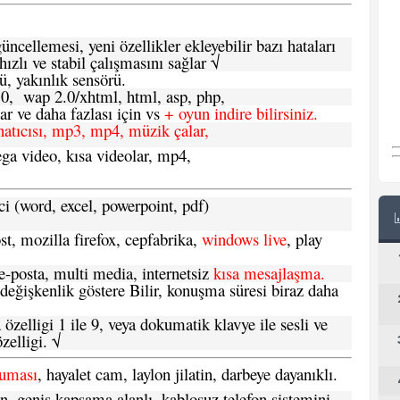
ncellemesi, yeni özellikler ekleyebilir bazı hataları
hızlı ve stabil çalışmasını sağlar √
ü, yakınlık sensörü.
.0, wap 2.0/xhtml, html, asp, php,
 ve daha fazlası için vs
+ oyun indire bilirsiniz.
natıcısı, mp3, mp4, müzik çalar,
ga video, kısa videolar, mp4,
ci (word, excel, powerpoint, pdf)
t, mozilla firefox, cepfabrika,
windows live
, play
-posta, multi media, internetsiz
kısa mesajlaşma.
 değişkenlik göstere Bilir, konuşma süresi biraz daha
özelligi 1 ile 9, veya dokumatik klavye ile sesli ve
zelligi. √
ruması
, hayalet cam, laylon jilatin, darbeye dayanıklı.
n, geniş kapsama alanlı, kablosuz telefon sistemini,