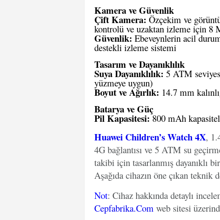
Kamera ve Güvenlik
Çift Kamera:
Özçekim ve görüntü
kontrolü ve uzaktan izleme için 8
Güvenlik:
Ebeveynlerin acil durum
destekli izleme sistemi
Tasarım ve Dayanıklılık
Suya Dayanıklılık:
5 ATM seviyesin
yüzmeye uygun)
Boyut ve Ağırlık:
14.7 mm kalınlığ
Batarya ve Güç
Pil Kapasitesi:
800 mAh kapasiteli
Huawei Children’s Watch 4X
, 1
4G bağlantısı ve 5 ATM su geçirmez
takibi için tasarlanmış dayanıklı bir 
Aşağıda cihazın öne çıkan teknik det
Not
: Cihaz hakkında detaylı incel
Cepfabrika.Com
web sitesi üzerin