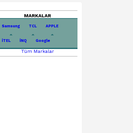
MARKALAR
Samsung
TCL
APPLE
İTEL
İNQ
Google
Tüm Markalar