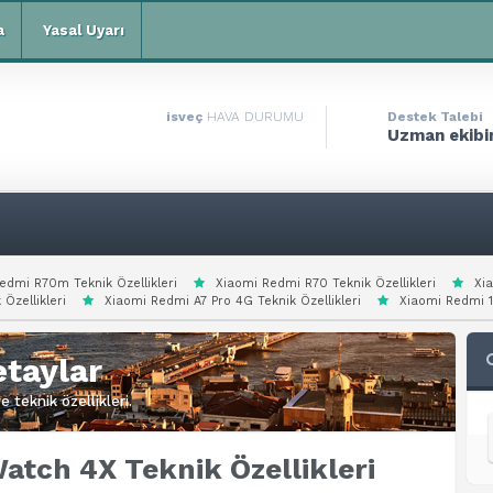
a
Yasal Uyarı
isveç
HAVA DURUMU
Destek Talebi
Uzman ekibim
edmi R70m Teknik Özellikleri
Xiaomi Redmi R70 Teknik Özellikleri
Xi
 Özellikleri
Xiaomi Redmi A7 Pro 4G Teknik Özellikleri
Xiaomi Redmi 15
taylar
 teknik özellikleri.
atch 4X Teknik Özellikleri