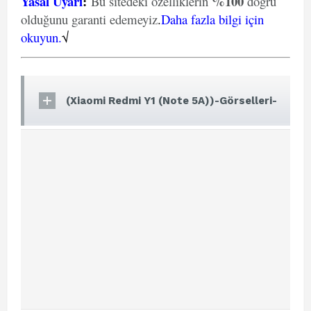
Yasal Uyarı
:
%100
Bu sitedeki özelliklerin
doğru
olduğunu garanti edemeyiz
.
Daha fazla bilgi için
okuyun.
√
(Xiaomi Redmi Y1 (Note 5A))-Görselleri-