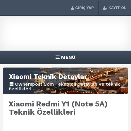
GİRİŞ YAP
KAYIT OL
MENÜ
Xiaomi Teknik Detaylar
Ownerspost.Com Teknoloji detayları ve teknik
özellikleri.
Xiaomi Redmi Y1 (Note 5A)
Teknik Özellikleri