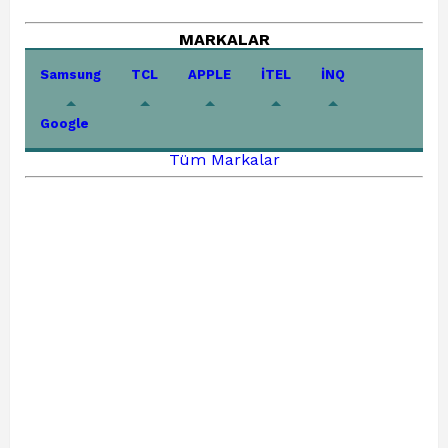
MARKALAR
Samsung
TCL
APPLE
İTEL
İNQ
Google
Tüm Markalar