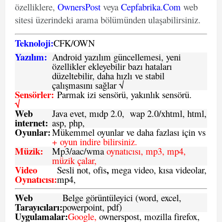
özelliklere,
OwnersPost
veya
Cepfabrika.Com
web
sitesi üzerindeki arama bölümünden ulaşabilirsiniz.
Teknoloji:
CFK
/
O
WN
Yazılım:
Android yazılım güncellemesi, yeni
özellikler ekleyebilir bazı hataları
düzeltebilir, daha hızlı ve stabil
çalışmasını sağlar √
Sensörler:
Parmak izi sensörü, yakınlık sensörü.
√
Web
Java evet, mıdp 2.0, wap 2.0/xhtml, html,
internet:
asp, php,
Oyunlar:
Mükemmel oyunlar ve daha fazlası için vs
+ oyun indire bilirsiniz.
Müzik:
Mp3/aac/wma
oynatıcısı, mp3, mp4,
müzik çalar,
Video
,
Sesli not, ofis
mega video, kısa videolar,
Oynatıcısı:
mp4,
Web
Belge görüntüleyici (word, excel,
Tarayıcıları:
powerpoint, pdf)
Uygulamalar:
Google,
ownerspost, mozilla firefox,