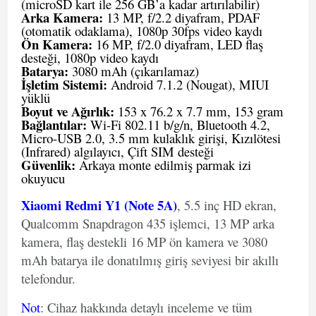
(microSD kart ile 256 GB’a kadar artırılabilir)
Arka Kamera:
13 MP, f/2.2 diyafram, PDAF
(otomatik odaklama), 1080p 30fps video kaydı
Ön Kamera:
16 MP, f/2.0 diyafram, LED flaş
desteği, 1080p video kaydı
Batarya:
3080 mAh (çıkarılamaz)
İşletim Sistemi:
Android 7.1.2 (Nougat), MIUI
yüklü
Boyut ve Ağırlık:
153 x 76.2 x 7.7 mm, 153 gram
Bağlantılar:
Wi-Fi 802.11 b/g/n, Bluetooth 4.2,
Micro-USB 2.0, 3.5 mm kulaklık girişi, Kızılötesi
(Infrared) algılayıcı, Çift SIM desteği
Güvenlik:
Arkaya monte edilmiş parmak izi
okuyucu
Xiaomi Redmi Y1 (Note 5A)
, 5.5 inç HD ekran,
Qualcomm Snapdragon 435 işlemci, 13 MP arka
kamera, flaş destekli 16 MP ön kamera ve 3080
mAh batarya ile donatılmış giriş seviyesi bir akıllı
telefondur.
Not
: Cihaz hakkında detaylı inceleme ve tüm