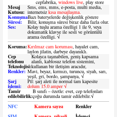
cepfabrika,
windows live
, play store
Mesaj
Sms
, ems, mms, e-posta, multi media,
Kutusu:
internetsiz
kısa mesajlaşma.
Konuşma
Bazı bateryelerde değişkenlik göstere
Süresi:
Bilir, konuşma süresi biraz daha fazla olur.
Ses:
Kolay tuşlu arama özelligi 1 ile 9, veya
dokumatik klavye ile sesli ve görüntülü
arama özelligi. √
Koruma:
Kırılmaz cam koruması
, hayalet cam,
laylon jilatin, darbeye dayanıklı.
Cep
Kolayca taşınabilen, geniş kapsama
telefonu
alanlı, kablosuz telefon sistemini,
Teknolojisi:
kullanan bir iletişim aracıdır,
Renkler:
Mavi, beyaz, kırmızı, turuncu, siyah, sarı,
yeşil, gri, bordo, şampanya,
√
Şarj
Pil: şarj aleti ile normal tam kapesite
işlemi:
dolum 15.0 amper √
Tamir
B sınıfı – özetle:
evet, cep telefonları
edilebilirlik
:
çoğu durumda tamir edilebilir.
√
NFC
Kamera sayısı
Renkler
SIM
Kamera pikseli
İşlemci