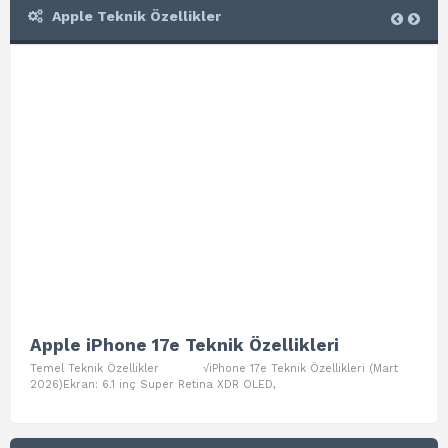
Apple Teknik Özellikler
Apple iPhone 17e Teknik Özellikleri
App
Temel Teknik Özellikler √iPhone 17e Teknik Özellikleri (Mart
Teme
2026)Ekran: 6.1 inç Super Retina XDR OLED,
Air W