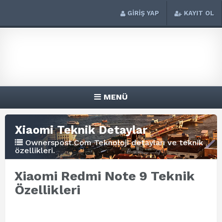
GİRİŞ YAP
KAYIT OL
MENÜ
Xiaomi Teknik Detaylar
Ownerspost.Com Teknoloji detayları ve teknik
özellikleri.
Xiaomi Redmi Note 9 Teknik
Özellikleri