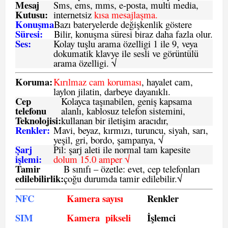
Mesaj
Sms
, ems, mms, e-posta, multi media,
Kutusu:
internetsiz
kısa mesajlaşma.
Konuşma
Bazı bateryelerde değişkenlik göstere
Süresi:
Bilir, konuşma süresi biraz daha fazla olur.
Ses:
Kolay tuşlu arama özelligi 1 ile 9, veya
dokumatik klavye ile sesli ve görüntülü
arama özelligi. √
Koruma:
Kırılmaz cam koruması
, hayalet cam,
laylon jilatin, darbeye dayanıklı.
Cep
Kolayca taşınabilen, geniş kapsama
telefonu
alanlı, kablosuz telefon sistemini,
Teknolojisi:
kullanan bir iletişim aracıdır,
Renkler:
Mavi, beyaz, kırmızı, turuncu, siyah, sarı,
yeşil, gri, bordo, şampanya,
√
Şarj
Pil: şarj aleti ile normal tam kapesite
işlemi:
dolum 15.0 amper √
Tamir
B sınıfı – özetle:
evet, cep telefonları
edilebilirlik
:
çoğu durumda tamir edilebilir.
√
NFC
Kamera sayısı
Renkler
SIM
Kamera pikseli
İşlemci