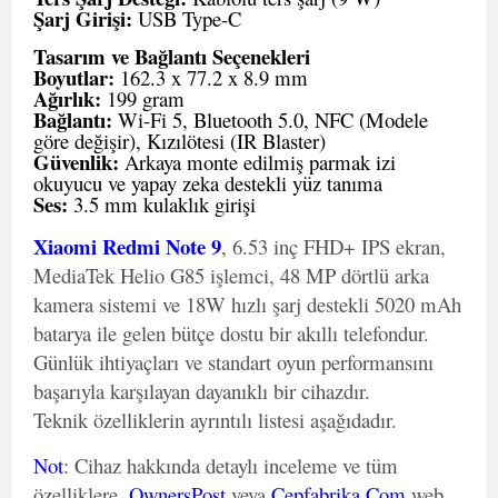
Şarj Girişi:
USB Type-C
Tasarım ve Bağlantı Seçenekleri
Boyutlar:
162.3 x 77.2 x 8.9 mm
Ağırlık:
199 gram
Bağlantı:
Wi-Fi 5, Bluetooth 5.0, NFC (Modele
göre değişir), Kızılötesi (IR Blaster)
Güvenlik:
Arkaya monte edilmiş parmak izi
okuyucu ve yapay zeka destekli yüz tanıma
Ses:
3.5 mm kulaklık girişi
Xiaomi Redmi Note 9
, 6.53 inç FHD+ IPS ekran,
MediaTek Helio G85 işlemci, 48 MP dörtlü arka
kamera sistemi ve 18W hızlı şarj destekli 5020 mAh
batarya ile gelen bütçe dostu bir akıllı telefondur.
Günlük ihtiyaçları ve standart oyun performansını
başarıyla karşılayan dayanıklı bir cihazdır.
Teknik özelliklerin ayrıntılı listesi aşağıdadır.
Not
: Cihaz hakkında detaylı inceleme ve tüm
özelliklere,
OwnersPost
veya
Cepfabrika.Com
web