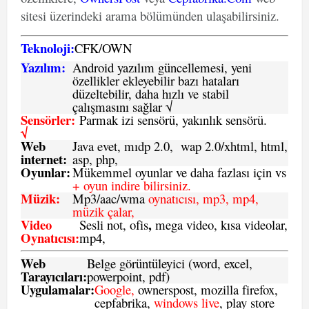
sitesi üzerindeki arama bölümünden ulaşabilirsiniz.
Teknoloji:
CFK
/
O
WN
Yazılım:
Android yazılım güncellemesi, yeni
özellikler ekleyebilir bazı hataları
düzeltebilir, daha hızlı ve stabil
çalışmasını sağlar √
Sensörler:
Parmak izi sensörü, yakınlık sensörü.
√
Web
Java evet, mıdp 2.0, wap 2.0/xhtml, html,
internet:
asp, php,
Oyunlar:
Mükemmel oyunlar ve daha fazlası için vs
+ oyun indire bilirsiniz.
Müzik:
Mp3/aac/wma
oynatıcısı, mp3, mp4,
müzik çalar,
Video
,
Sesli not, ofis
mega video, kısa videolar,
Oynatıcısı:
mp4,
Web
Belge görüntüleyici (word, excel,
Tarayıcıları:
powerpoint, pdf)
Uygulamalar:
Google,
ownerspost, mozilla firefox,
cepfabrika,
windows live
, play store