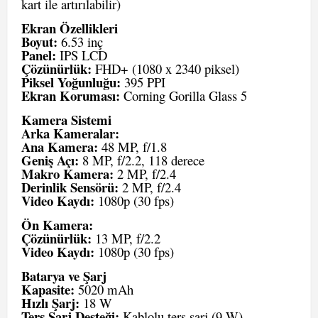
kart ile artırılabilir)
Ekran Özellikleri
Boyut:
6.53 inç
Panel:
IPS LCD
Çözünürlük:
FHD+ (1080 x 2340 piksel)
Piksel Yoğunluğu:
395 PPI
Ekran Koruması:
Corning Gorilla Glass 5
Kamera Sistemi
Arka Kameralar:
Ana Kamera:
48 MP, f/1.8
Geniş Açı:
8 MP, f/2.2, 118 derece
Makro Kamera:
2 MP, f/2.4
Derinlik Sensörü:
2 MP, f/2.4
Video Kaydı:
1080p (30 fps)
Ön Kamera:
Çözünürlük:
13 MP, f/2.2
Video Kaydı:
1080p (30 fps)
Batarya ve Şarj
Kapasite:
5020 mAh
Hızlı Şarj:
18 W
Ters Şarj Desteği:
Kablolu ters şarj (9 W)