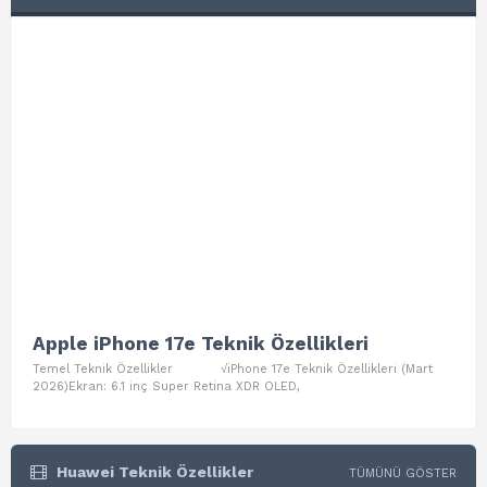
Apple iPhone 17e Teknik Özellikleri
App
Temel Teknik Özellikler √iPhone 17e Teknik Özellikleri (Mart
Teme
2026)Ekran: 6.1 inç Super Retina XDR OLED,
Air W
Huawei Teknik Özellikler
TÜMÜNÜ GÖSTER