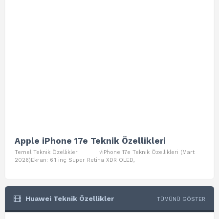
Apple iPhone 17e Teknik Özellikleri
App
Temel Teknik Özellikler √iPhone 17e Teknik Özellikleri (Mart
Teme
2026)Ekran: 6.1 inç Super Retina XDR OLED,
Air W
Huawei Teknik Özellikler
TÜMÜNÜ GÖSTER