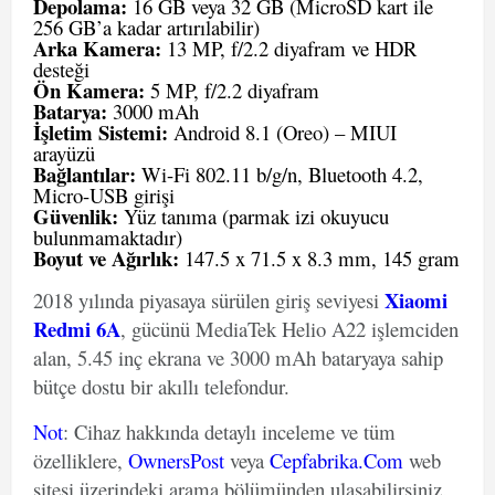
Depolama:
16 GB veya 32 GB (MicroSD kart ile
256 GB’a kadar artırılabilir)
Arka Kamera:
13 MP, f/2.2 diyafram ve HDR
desteği
Ön Kamera:
5 MP, f/2.2 diyafram
Batarya:
3000 mAh
İşletim Sistemi:
Android 8.1 (Oreo) – MIUI
arayüzü
Bağlantılar:
Wi-Fi 802.11 b/g/n, Bluetooth 4.2,
Micro-USB girişi
Güvenlik:
Yüz tanıma (parmak izi okuyucu
bulunmamaktadır)
Boyut ve Ağırlık:
147.5 x 71.5 x 8.3 mm, 145 gram
Xiaomi
2018 yılında piyasaya sürülen giriş seviyesi
Redmi 6A
, gücünü MediaTek Helio A22 işlemciden
alan, 5.45 inç ekrana ve 3000 mAh bataryaya sahip
bütçe dostu bir akıllı telefondur.
Not
: Cihaz hakkında detaylı inceleme ve tüm
özelliklere,
OwnersPost
veya
Cepfabrika.Com
web
sitesi üzerindeki arama bölümünden ulaşabilirsiniz.