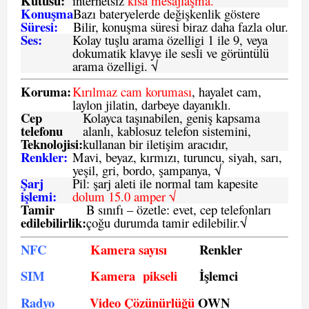
Kutusu:
internetsiz
kısa mesajlaşma.
Konuşma
Bazı bateryelerde değişkenlik göstere
Süresi:
Bilir, konuşma süresi biraz daha fazla olur.
Ses:
Kolay tuşlu arama özelligi 1 ile 9, veya
dokumatik klavye ile sesli ve görüntülü
arama özelligi. √
Koruma:
Kırılmaz cam koruması
, hayalet cam,
laylon jilatin, darbeye dayanıklı.
Cep
Kolayca taşınabilen, geniş kapsama
telefonu
alanlı, kablosuz telefon sistemini,
Teknolojisi:
kullanan bir iletişim aracıdır,
Renkler:
Mavi, beyaz, kırmızı, turuncu, siyah, sarı,
yeşil, gri, bordo, şampanya,
√
Şarj
Pil: şarj aleti ile normal tam kapesite
işlemi:
dolum 15.0 amper √
Tamir
B sınıfı – özetle:
evet, cep telefonları
edilebilirlik
:
çoğu durumda tamir edilebilir.
√
NFC
Kamera sayısı
Renkler
SIM
Kamera pikseli
İşlemci
Radyo
Video Çözünürlüğü
OWN