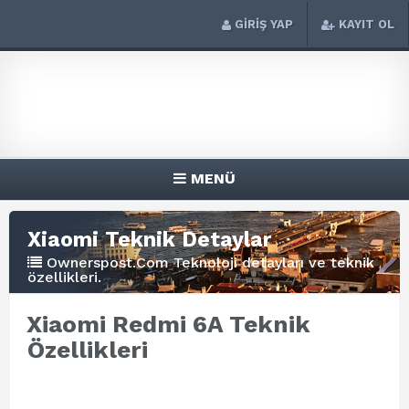
GİRİŞ YAP
KAYIT OL
MENÜ
Xiaomi Teknik Detaylar
Ownerspost.Com Teknoloji detayları ve teknik
özellikleri.
Xiaomi Redmi 6A Teknik
Özellikleri