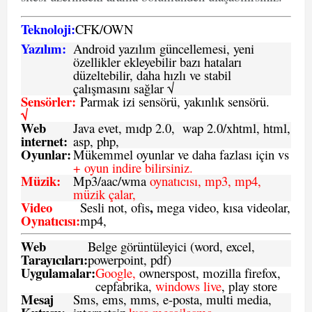
Teknoloji:
CFK
/
O
WN
Yazılım:
Android yazılım güncellemesi, yeni
özellikler ekleyebilir bazı hataları
düzeltebilir, daha hızlı ve stabil
çalışmasını sağlar √
Sensörler:
Parmak izi sensörü, yakınlık sensörü.
√
Web
Java evet, mıdp 2.0, wap 2.0/xhtml, html,
internet:
asp, php,
Oyunlar:
Mükemmel oyunlar ve daha fazlası için vs
+ oyun indire bilirsiniz.
Müzik:
Mp3/aac/wma
oynatıcısı, mp3, mp4,
müzik çalar,
Video
,
Sesli not, ofis
mega video, kısa videolar,
Oynatıcısı:
mp4,
Web
Belge görüntüleyici (word, excel,
Tarayıcıları:
powerpoint, pdf)
Uygulamalar:
Google,
ownerspost, mozilla firefox,
cepfabrika,
windows live
, play store
Mesaj
Sms
, ems, mms, e-posta, multi media,