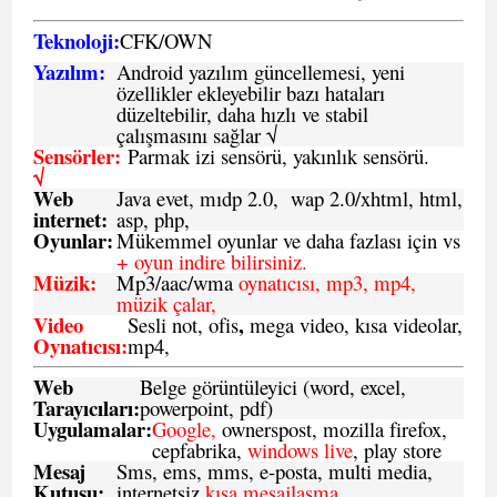
Teknoloji:
CFK
/
O
WN
Yazılım:
Android yazılım güncellemesi, yeni
özellikler ekleyebilir bazı hataları
düzeltebilir, daha hızlı ve stabil
çalışmasını sağlar √
Sensörler:
Parmak izi sensörü, yakınlık sensörü.
√
Web
Java evet, mıdp 2.0, wap 2.0/xhtml, html,
internet:
asp, php,
Oyunlar:
Mükemmel oyunlar ve daha fazlası için vs
+ oyun indire bilirsiniz.
Müzik:
Mp3/aac/wma
oynatıcısı, mp3, mp4,
müzik çalar,
Video
,
Sesli not, ofis
mega video, kısa videolar,
Oynatıcısı:
mp4,
Web
Belge görüntüleyici (word, excel,
Tarayıcıları:
powerpoint, pdf)
Uygulamalar:
Google,
ownerspost, mozilla firefox,
cepfabrika,
windows live
, play store
Mesaj
Sms
, ems, mms, e-posta, multi media,
Kutusu:
internetsiz
kısa mesajlaşma.