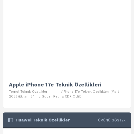
Apple iPhone 17e Teknik Özellikleri
App
Temel Teknik Özellikler √iPhone 17e Teknik Özellikleri (Mart
Teme
2026)Ekran: 6.1 inç Super Retina XDR OLED,
Air W
Huawei Teknik Özellikler
TÜMÜNÜ GÖSTER