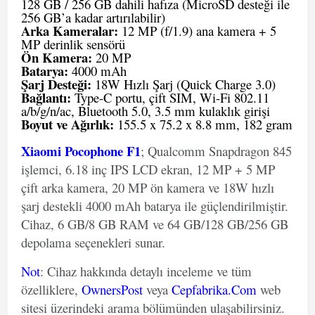
128 GB / 256 GB dahili hafıza (MicroSD desteği ile
256 GB’a kadar artırılabilir)
Arka Kameralar:
12 MP (f/1.9) ana kamera + 5
MP derinlik sensörü
Ön Kamera:
20 MP
Batarya:
4000 mAh
Şarj Desteği:
18W Hızlı Şarj (Quick Charge 3.0)
Bağlantı:
Type-C portu, çift SIM, Wi-Fi 802.11
a/b/g/n/ac, Bluetooth 5.0, 3.5 mm kulaklık girişi
Boyut ve Ağırlık:
155.5 x 75.2 x 8.8 mm, 182 gram
Xiaomi Pocophone F1
; Qualcomm Snapdragon 845
işlemci, 6.18 inç IPS LCD ekran, 12 MP + 5 MP
çift arka kamera, 20 MP ön kamera ve 18W hızlı
şarj destekli 4000 mAh batarya ile güçlendirilmiştir.
Cihaz, 6 GB/8 GB RAM ve 64 GB/128 GB/256 GB
depolama seçenekleri sunar.
Not
: Cihaz hakkında detaylı inceleme ve tüm
özelliklere,
OwnersPost
veya
Cepfabrika.Com
web
sitesi üzerindeki arama bölümünden ulaşabilirsiniz.