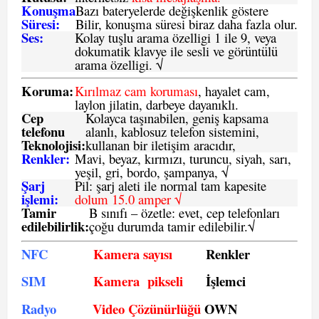
Konuşma
Bazı bateryelerde değişkenlik göstere
Süresi:
Bilir, konuşma süresi biraz daha fazla olur.
Ses:
Kolay tuşlu arama özelligi 1 ile 9, veya
dokumatik klavye ile sesli ve görüntülü
arama özelligi. √
Koruma:
Kırılmaz cam koruması
, hayalet cam,
laylon jilatin, darbeye dayanıklı.
Cep
Kolayca taşınabilen, geniş kapsama
telefonu
alanlı, kablosuz telefon sistemini,
Teknolojisi:
kullanan bir iletişim aracıdır,
Renkler:
Mavi, beyaz, kırmızı, turuncu, siyah, sarı,
yeşil, gri, bordo, şampanya,
√
Şarj
Pil: şarj aleti ile normal tam kapesite
işlemi:
dolum 15.0 amper √
Tamir
B sınıfı – özetle:
evet, cep telefonları
edilebilirlik
:
çoğu durumda tamir edilebilir.
√
NFC
Kamera sayısı
Renkler
SIM
Kamera pikseli
İşlemci
Radyo
Video Çözünürlüğü
OWN