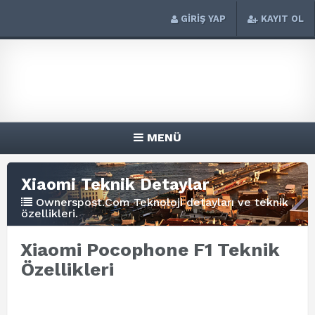
GİRİŞ YAP
KAYIT OL
MENÜ
Xiaomi Teknik Detaylar
Ownerspost.Com Teknoloji detayları ve teknik
özellikleri.
Xiaomi Pocophone F1 Teknik
Özellikleri