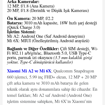
Arka Kameralar:
12 MP, f/1.8 (Ana Kamera)
20 MP, f/1.8 (Derinlik ve Düşük Işık Kamerası)
Ön Kamera:
20 MP, f/2.2
Batarya:
3010 mAh kapasite, 18W hızlı şarj desteği
(Quick Charge 3.0)
İşletim Sistemi:
Mi A2: Android One (Saf Android deneyimi)
Mi 6X: MIUI (Özelleştirilmiş Android arayüzü)
Bağlantı ve Diğer Özellikler:
Çift SIM desteği, Wi-
Fi 802.11 a/b/g/n/ac, Bluetooth 5.0, USB Type-C
portu, parmak izi okuyucu
(3.5 mm kulaklık girişi
yoktur, Type-C dönüştürücü kullanılır)
Xiaomi Mi A2 ve Mi 6X
; Qualcomm Snapdragon
660 işlemci, 5.99 inç FHD+ ekran, 12 MP + 20 MP
çift arka kamera ve 3010 mAh batarya ile gelen
teknik olarak aynı donanımlara sahip iki cihazdır. En
temel farkları; Mi A2 saf Android (Android One)
işletim sistemine sahipken, Mi 6X’in Xiaomi’nin