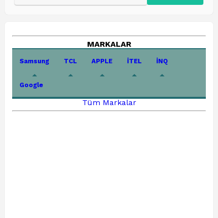
MARKALAR
Samsung
TCL
APPLE
İTEL
İNQ
Google
Tüm Markalar