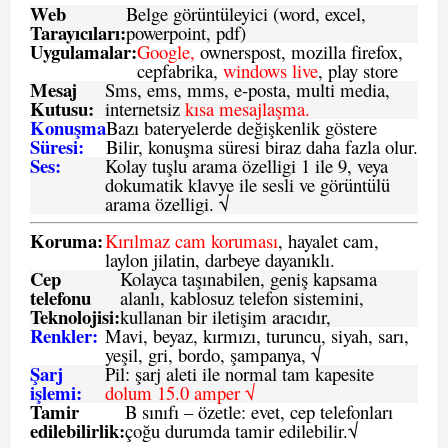
Web
Belge görüntüleyici (word, excel,
Tarayıcıları:
powerpoint, pdf)
Uygulamalar:
Google,
ownerspost, mozilla firefox,
cepfabrika,
windows live
, play store
Mesaj
Sms
, ems, mms, e-posta, multi media,
Kutusu:
internetsiz
kısa mesajlaşma.
Konuşma
Bazı bateryelerde değişkenlik göstere
Süresi:
Bilir, konuşma süresi biraz daha fazla olur.
Ses:
Kolay tuşlu arama özelligi 1 ile 9, veya
dokumatik klavye ile sesli ve görüntülü
arama özelligi. √
Koruma:
Kırılmaz cam koruması
, hayalet cam,
laylon jilatin, darbeye dayanıklı.
Cep
Kolayca taşınabilen, geniş kapsama
telefonu
alanlı, kablosuz telefon sistemini,
Teknolojisi:
kullanan bir iletişim aracıdır,
Renkler:
Mavi, beyaz, kırmızı, turuncu, siyah, sarı,
yeşil, gri, bordo, şampanya,
√
Şarj
Pil: şarj aleti ile normal tam kapesite
işlemi:
dolum 15.0 amper √
Tamir
B sınıfı – özetle:
evet, cep telefonları
edilebilirlik
:
çoğu durumda tamir edilebilir.
√