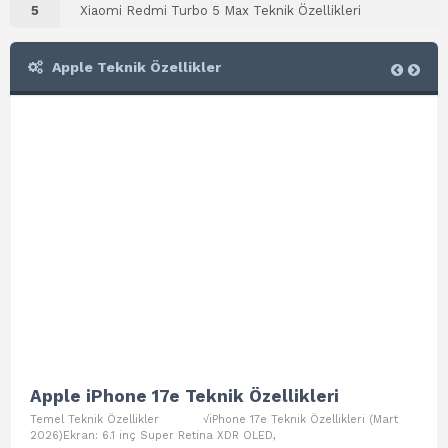
5
Xiaomi Redmi Turbo 5 Max Teknik Özellikleri
Apple Teknik Özellikler
Apple iPhone 17e Teknik Özellikleri
App
Temel Teknik Özellikler √iPhone 17e Teknik Özellikleri (Mart
Teme
2026)Ekran: 6.1 inç Super Retina XDR OLED,
Air W