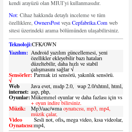
kendi arayüzü olan MIUI’yi kullanmasıdır.
Not
: Cihaz hakkında detaylı inceleme ve tüm
özelliklere,
OwnersPost
veya
Cepfabrika.Com
web
sitesi üzerindeki arama bölümünden ulaşabilirsiniz.
Teknoloji:
CFK
/
O
WN
Yazılım:
Android yazılım güncellemesi, yeni
özellikler ekleyebilir bazı hataları
düzeltebilir, daha hızlı ve stabil
çalışmasını sağlar √
Sensörler:
Parmak izi sensörü, yakınlık sensörü.
√
Web
Java evet, mıdp 2.0, wap 2.0/xhtml, html,
internet:
asp, php,
Oyunlar:
Mükemmel oyunlar ve daha fazlası için vs
+ oyun indire bilirsiniz.
Müzik:
Mp3/aac/wma
oynatıcısı, mp3, mp4,
müzik çalar,
Video
,
Sesli not, ofis
mega video, kısa videolar,
Oynatıcısı:
mp4,