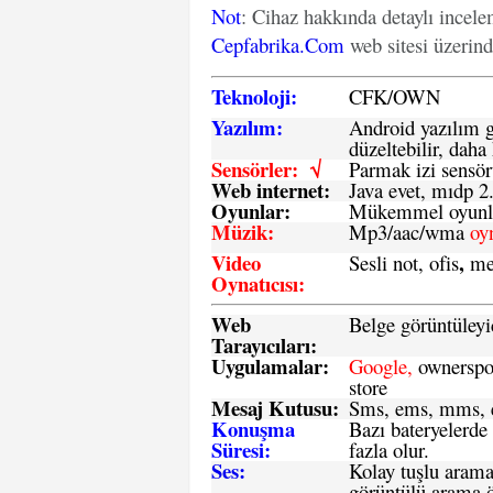
Not
: Cihaz hakkında detaylı incel
Cepfabrika.Com
web sitesi üzerin
Teknoloji:
CFK
/
O
WN
Yazılım:
Android yazılım gü
düzeltebilir, daha 
Sensörler: √
Parmak izi sensör
Web internet:
Java evet, mıdp 2
Oyunlar:
Mükemmel oyunlar
Müzik:
Mp3/aac/wma
oy
Video
,
Sesli not, ofis
me
Oynatıcısı:
Web
Belge görüntüleyi
Tarayıcıları:
Uygulamalar:
Google,
ownerspos
store
Mesaj Kutusu:
Sms
, ems, mms, e
Konuşma
Bazı bateryelerde
Süresi:
fazla olur.
Ses:
Kolay tuşlu arama 
görüntülü arama ö