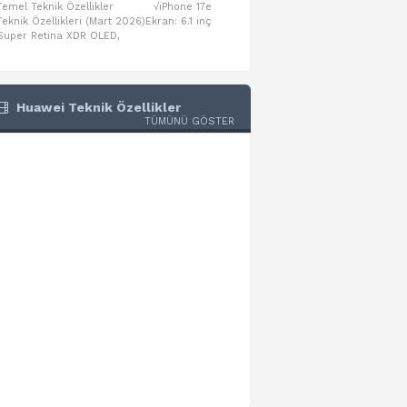
Temel Teknik Özellikler √iPhone 17e
Temel Teknik Özellikler √Mo
Teknik Özellikleri (Mart 2026)Ekran: 6.1 inç
Numaraları:A3461: 13-inç iPad Air 
Super Retina XDR OLED,
A3462: 13-inç iPad Air Wi-Fi + Cel
Huawei Teknik Özellikler
TÜMÜNÜ GÖSTER