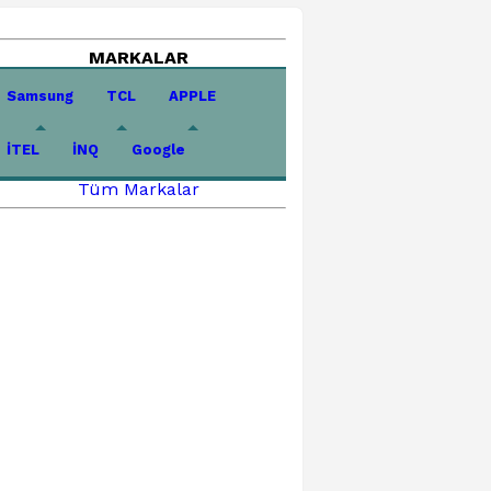
MARKALAR
Samsung
TCL
APPLE
İTEL
İNQ
Google
Tüm Markalar