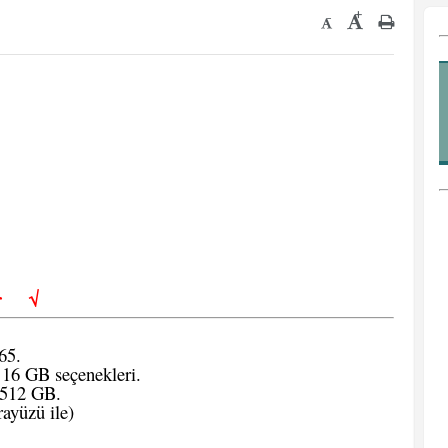
+
-
iler
√
65.
16 GB seçenekleri.
 512 GB.
ayüzü ile)