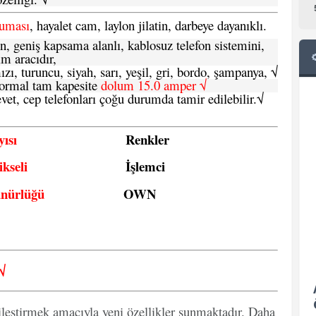
ruması
, hayalet cam, laylon jilatin, darbeye dayanıklı.
n, geniş kapsama alanlı, kablosuz telefon sistemini,
im aracıdır,
zı, turuncu, siyah, sarı, yeşil, gri, bordo, şampanya,
√
e normal tam kapesite
dolum 15.0 amper √
vet, cep telefonları çoğu durumda tamir edilebilir.
√
ısı
Renkler
kseli
İşlemci
ünürlüğü
OWN
√
ileştirmek amacıyla yeni özellikler sunmaktadır. Daha