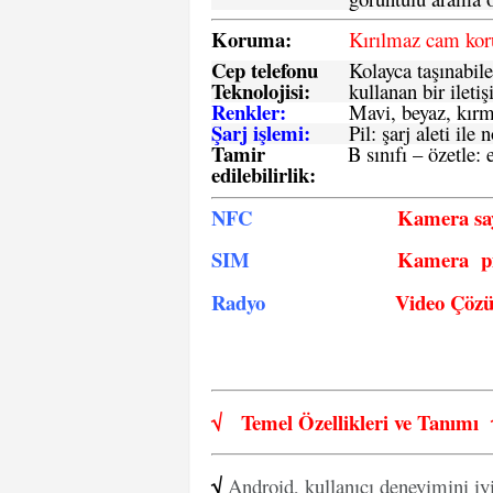
Koruma:
Kırılmaz cam ko
Cep telefonu
Kolayca taşınabile
Teknolojisi:
kullanan bir iletiş
Renkler:
Mavi, beyaz, kırmı
Şarj işlemi:
Pil: şarj aleti il
Tamir
B sınıfı – özetle:
e
edilebilirlik
:
NFC
Kamera say
SIM
Kamera pi
Radyo
Video Çöz
√
Temel Özellikleri ve
Tanımı
√
Android, kullanıcı deneyimini iy