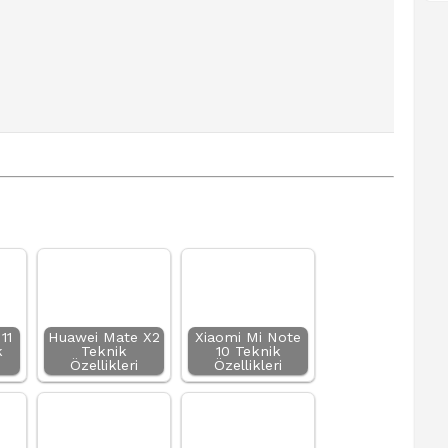
11
Huawei Mate X2
Xiaomi Mi Note
k
Teknik
10 Teknik
Özellikleri
Özellikleri