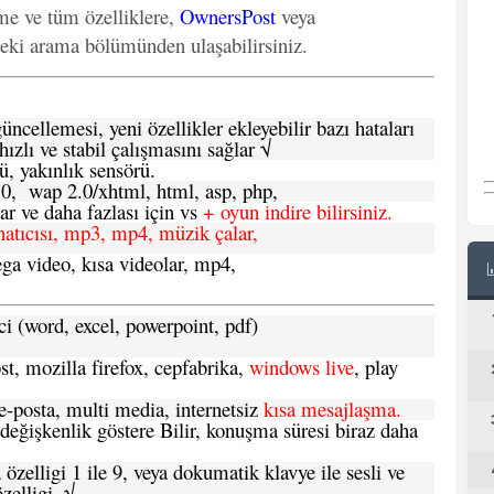
eme ve tüm özelliklere,
OwnersPost
veya
deki arama bölümünden ulaşabilirsiniz.
ncellemesi, yeni özellikler ekleyebilir bazı hataları
hızlı ve stabil çalışmasını sağlar √
ü, yakınlık sensörü.
.0, wap 2.0/xhtml, html, asp, php,
 ve daha fazlası için vs
+ oyun indire bilirsiniz.
natıcısı, mp3, mp4, müzik çalar,
ga video, kısa videolar, mp4,
ci (word, excel, powerpoint, pdf)
t, mozilla firefox, cepfabrika,
windows live
, play
-posta, multi media, internetsiz
kısa mesajlaşma.
 değişkenlik göstere Bilir, konuşma süresi biraz daha
özelligi 1 ile 9, veya dokumatik klavye ile sesli ve
zelligi. √