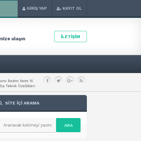
GİRİŞ YAP
KAYIT OL
İLETİŞİM
ize ulaşın
aomi Redmi Note 15
a Teknik Özellikleri
SİTE İÇİ ARAMA
ARA