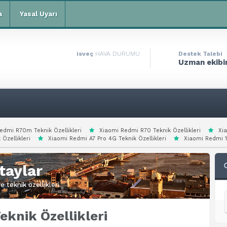
a
Yasal Uyarı
isveç
HAVA DURUMU
Destek Talebi
Uzman ekibim
edmi R70m Teknik Özellikleri
Xiaomi Redmi R70 Teknik Özellikleri
Xi
 Özellikleri
Xiaomi Redmi A7 Pro 4G Teknik Özellikleri
Xiaomi Redmi 15
taylar
 teknik özellikleri.
eknik Özellikleri