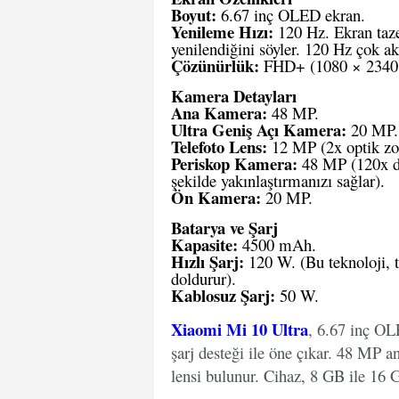
Boyut:
6.67 inç OLED ekran.
Yenileme Hızı:
120 Hz. Ekran taze
yenilendiğini söyler. 120 Hz çok a
Çözünürlük:
FHD+ (1080 × 2340 
Kamera Detayları
Ana Kamera:
48 MP.
Ultra Geniş Açı Kamera:
20 MP.
Telefoto Lens:
12 MP (2x optik z
Periskop Kamera:
48 MP (120x dij
şekilde yakınlaştırmanızı sağlar).
Ön Kamera:
20 MP.
Batarya ve Şarj
Kapasite:
4500 mAh.
Hızlı Şarj:
120 W. (Bu teknoloji, t
doldurur).
Kablosuz Şarj:
50 W.
Xiaomi Mi 10 Ultra
, 6.67 inç OL
şarj desteği ile öne çıkar. 48 MP 
lensi bulunur. Cihaz, 8 GB ile 16