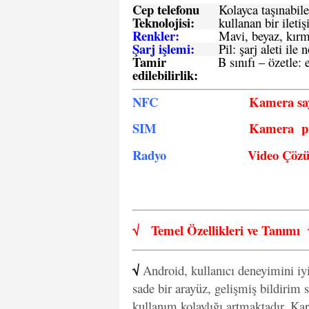
Cep telefonu
Kolayca taşınabile
Teknolojisi:
kullanan bir iletiş
Renkler:
Mavi, beyaz, kırmı
Şarj işlemi:
Pil: şarj aleti il
Tamir
B sınıfı – özetle:
e
edilebilirlik
:
NFC
Kamera say
SIM
Kamera pi
Radyo
Video Çöz
√
Temel Özellikleri ve
Tanımı
√
Android, kullanıcı deneyimini iy
sade bir arayüz, gelişmiş bildirim s
kullanım kolaylığı artmaktadır. Kar