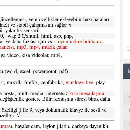
ncellemesi, yeni özellikler ekleyebilir bazı hataları
hızlı ve stabil çalışmasını sağlar √
ü, yakınlık sensörü.
.0, wap 2.0/xhtml, html, asp, php,
 ve daha fazlası için vs
+ oyun indire bilirsiniz.
natıcısı, mp3, mp4, müzik çalar,
ga video, kısa videolar, mp4,
ci (word, excel, powerpoint, pdf)
t, mozilla firefox, cepfabrika,
windows live
, play
-posta, multi media, internetsiz
kısa mesajlaşma.
 değişkenlik göstere Bilir, konuşma süresi biraz daha
özelligi 1 ile 9, veya dokumatik klavye ile sesli ve
zelligi. √
ruması
, hayalet cam, laylon jilatin, darbeye dayanıklı.