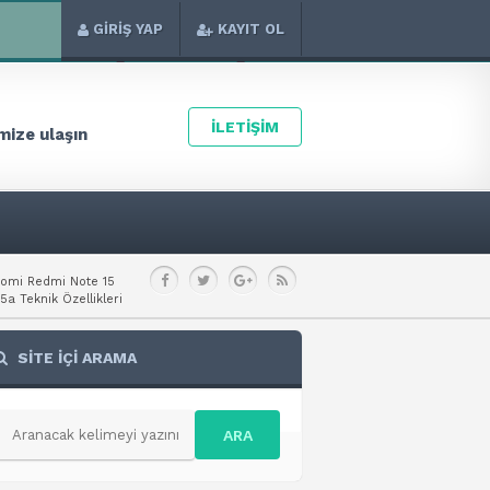
GİRİŞ YAP
KAYIT OL
İLETİŞİM
ize ulaşın
aomi Redmi Note 15
a Teknik Özellikleri
SİTE İÇİ ARAMA
ARA