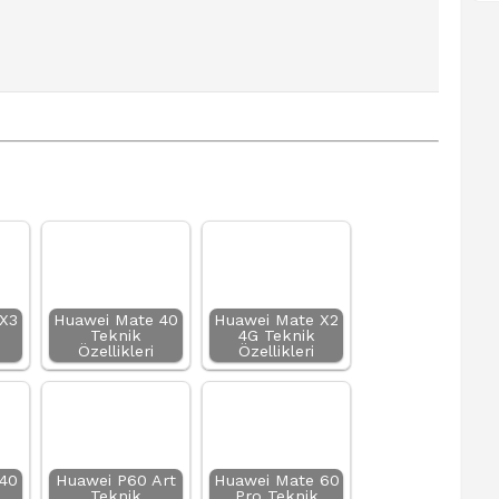
X3
Huawei Mate 40
Huawei Mate X2
Teknik
4G Teknik
Özellikleri
Özellikleri
40
Huawei P60 Art
Huawei Mate 60
Teknik
Pro Teknik