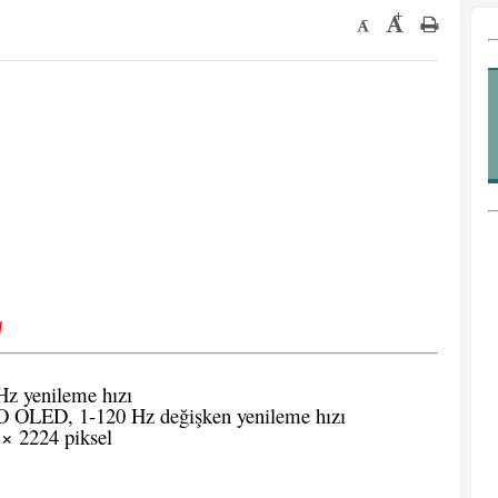
+
-
√
z yenileme hızı
O OLED, 1-120 Hz değişken yenileme hızı
× 2224 piksel