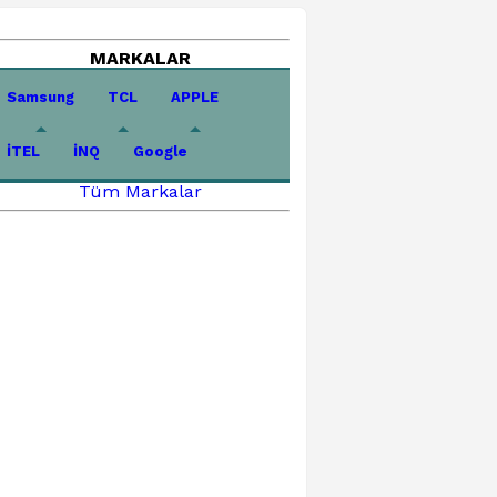
MARKALAR
Samsung
TCL
APPLE
İTEL
İNQ
Google
Tüm Markalar