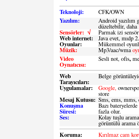
Teknoloji:
CFK
/
O
WN
Yazılım:
Android yazılım gü
düzeltebilir, daha 
Sensörler: √
Parmak izi sensör
Web internet:
Java evet, mıdp 2
Oyunlar:
Mükemmel oyunlar
Müzik:
Mp3/aac/wma
oy
Video
,
Sesli not, ofis
me
Oynatıcısı:
Web
Belge görüntüleyi
Tarayıcıları:
Uygulamalar:
Google,
ownerspos
store
Mesaj Kutusu:
Sms
, ems, mms, e
Konuşma
Bazı bateryelerde
Süresi:
fazla olur.
Ses:
Kolay tuşlu arama 
görüntülü arama ö
Koruma:
Kırılmaz cam ko