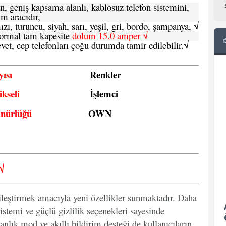
n, geniş kapsama alanlı, kablosuz telefon sistemini,
im aracıdır,
zı, turuncu, siyah, sarı, yeşil, gri, bordo, şampanya,
√
e normal tam kapesite
dolum 15.0 amper √
vet, cep telefonları çoğu durumda tamir edilebilir.
√
ısı
Renkler
kseli
İşlemci
ünürlüğü
OWN
√
ileştirmek amacıyla yeni özellikler sunmaktadır. Daha
istemi ve güçlü gizlilik seçenekleri sayesinde
anlık mod ve akıllı bildirim desteği de kullanıcıların