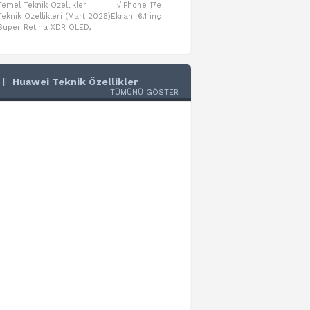
Temel Teknik Özellikler √iPhone 17e
Temel Teknik Özellikler √Mo
Teknik Özellikleri (Mart 2026)Ekran: 6.1 inç
Numaraları:A3461: 13-inç iPad Air 
Super Retina XDR OLED,
A3462: 13-inç iPad Air Wi-Fi + Cel
Huawei Teknik Özellikler
TÜMÜNÜ GÖSTER