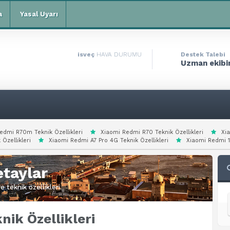
a
Yasal Uyarı
isveç
HAVA DURUMU
Destek Talebi
Uzman ekibim
edmi R70m Teknik Özellikleri
Xiaomi Redmi R70 Teknik Özellikleri
Xi
 Özellikleri
Xiaomi Redmi A7 Pro 4G Teknik Özellikleri
Xiaomi Redmi 15
taylar
 teknik özellikleri.
ik Özellikleri