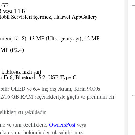
6 GB
 veya 1 TB
il Servisleri içermez, Huawei AppGallery
ra, f/1.8), 13 MP (Ultra geniş açı), 12 MP
MP (f/2.4)
ablosuz hızlı şarj
-Fi 6, Bluetooth 5.2, USB Type-C
abilir OLED ve 6.4 inç dış ekranı, Kirin 9000s
 12/16 GB RAM seçenekleriyle güçlü ve premium bir
llikleri şu şekildedir.
eme ve tüm özelliklere,
OwnersPost
veya
deki arama bölümünden ulaşabilirsiniz.