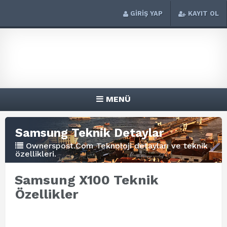
GİRİŞ YAP
KAYIT OL
MENÜ
Samsung Teknik Detaylar
Ownerspost.Com Teknoloji detayları ve teknik
özellikleri.
Samsung X100 Teknik
Özellikler