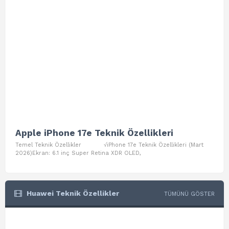
Apple iPhone 17e Teknik Özellikleri
App
Temel Teknik Özellikler √iPhone 17e Teknik Özellikleri (Mart
Teme
2026)Ekran: 6.1 inç Super Retina XDR OLED,
Air W
Huawei Teknik Özellikler
TÜMÜNÜ GÖSTER