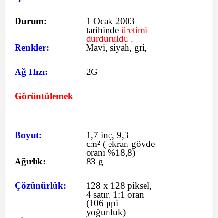
Durum:
1 Ocak 2003
tarihinde
üretimi
durduruldu .
Renkler:
Mavi, siyah, gri,
Ağ Hızı:
2G
Görüntülemek
Boyut:
1,7 inç, 9,3
cm²
(
ekran-gövde
oranı %18,8)
Ağırlık:
83 g
Çözünürlük:
128 x 128 piksel,
4 satır, 1:1 oran
(106 ppi
yoğunluk)