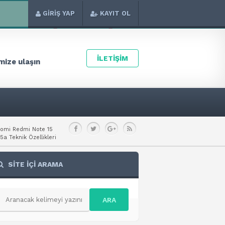
GİRİŞ YAP
KAYIT OL
İLETİŞİM
ize ulaşın
aomi Redmi Note 15
a Teknik Özellikleri
SİTE İÇİ ARAMA
ARA