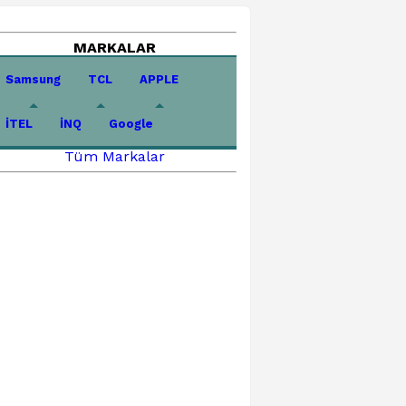
MARKALAR
Samsung
TCL
APPLE
İTEL
İNQ
Google
Tüm Markalar