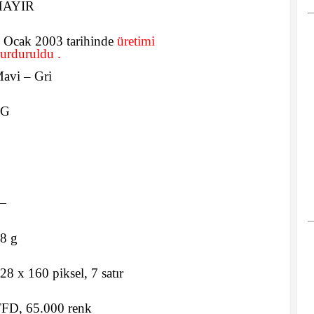
HAYIR
 Ocak 2003 tarihinde
üretimi
urduruldu .
avi – Gri
2G
—
8 g
28 x 160 piksel, 7 satır
FD, 65.000 renk