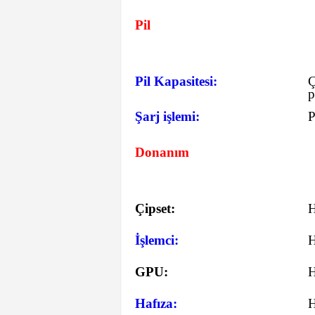
Pil
Pil Kapasitesi:
Ç
p
Şarj işlemi:
P
Donanım
Çipset:
İşlemci:
GPU:
Hafıza: