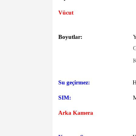
Vücut
Boyutlar:
Y
G
K
Su geçirmez:
SIM:
M
Arka Kamera