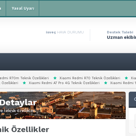
a
Yasal Uyarı
isveç
HAVA DURUMU
Destek Talebi
Uzman ekibim
edmi R70m Teknik Özellikleri
Xiaomi Redmi R70 Teknik Özellikleri
Xi
 Özellikleri
Xiaomi Redmi A7 Pro 4G Teknik Özellikleri
Xiaomi Redmi 15
Detaylar
 teknik özellikleri.
k Özellikler