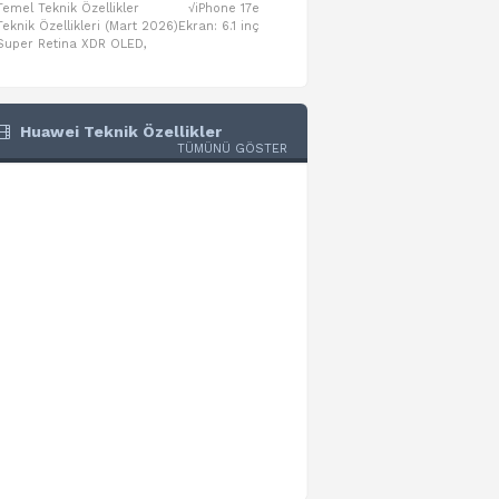
Temel Teknik Özellikler √iPhone 17e
Temel Teknik Özellikler √Mo
Teknik Özellikleri (Mart 2026)Ekran: 6.1 inç
Numaraları:A3461: 13-inç iPad Air 
Super Retina XDR OLED,
A3462: 13-inç iPad Air Wi-Fi + Cel
Huawei Teknik Özellikler
TÜMÜNÜ GÖSTER