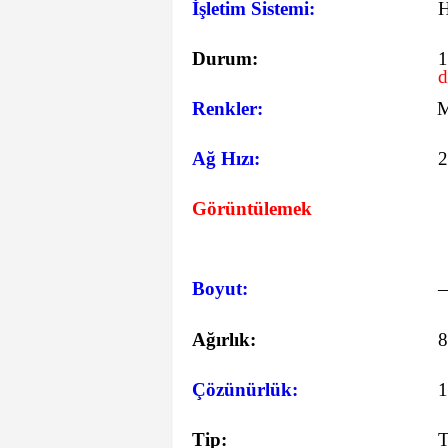
İşletim Sistemi:
Durum:
1
d
Renkler:
M
Ağ Hızı:
Görüntülemek
Boyut:
Ağırlık:
8
Çözünürlük:
1
Tip:
T