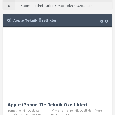
5
Xiaomi Redmi Turbo 5 Max Teknik Özellikleri
Apple Teknik Özellikler
Apple iPhone 17e Teknik Özellikleri
App
Temel Teknik Özellikler √iPhone 17e Teknik Özellikleri (Mart
Teme
2026)Ekran: 6.1 inç Super Retina XDR OLED,
Air W