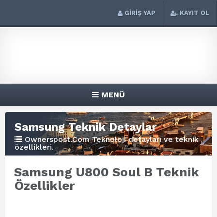
GİRİŞ YAP
KAYIT OL
MENÜ
Samsung Teknik Detaylar
Ownerspost.Com Teknoloji detayları ve teknik
özellikleri.
Samsung U800 Soul B Teknik
Özellikler