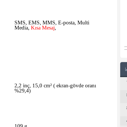
SMS
, EMS, MMS, E-posta, Multi
Media,
Kısa Mesaj
,
2,2 inç, 15,0 cm²
(
ekran-gövde oranı
%29,4)
109 g