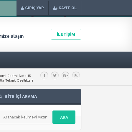
GİRİŞ YAP
KAYIT OL
İLETİŞİM
ize ulaşın
aomi Redmi Note 15
a Teknik Özellikleri
SİTE İÇİ ARAMA
ARA