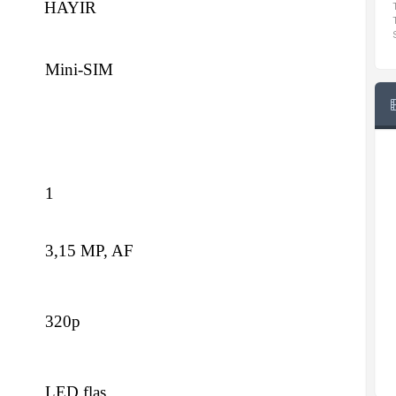
HAYIR
Mini-SIM
1
3,15 MP, AF
320p
LED flaş