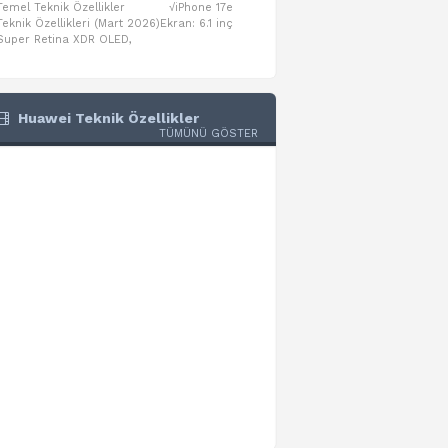
Temel Teknik Özellikler √iPhone 17e
Temel Teknik Özellikler √Mo
Teknik Özellikleri (Mart 2026)Ekran: 6.1 inç
Numaraları:A3461: 13-inç iPad Air 
Super Retina XDR OLED,
A3462: 13-inç iPad Air Wi-Fi + Cel
Huawei Teknik Özellikler
TÜMÜNÜ GÖSTER