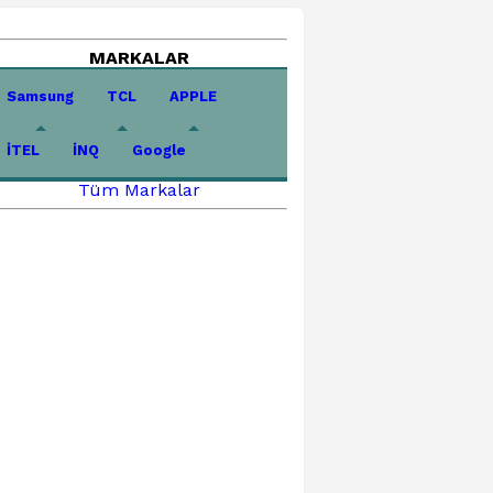
MARKALAR
Samsung
TCL
APPLE
İTEL
İNQ
Google
Tüm Markalar