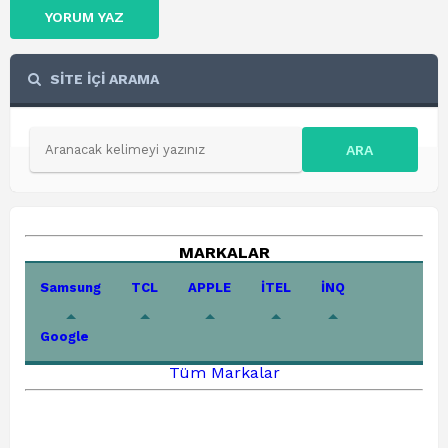
YORUM YAZ
SİTE İÇİ ARAMA
ARA
MARKALAR
Samsung
TCL
APPLE
İTEL
İNQ
Google
Tüm Markalar