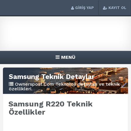
GİRİŞ YAP
KAYIT OL
MENÜ
Samsung Teknik Detaylar
Ownerspost.Com Teknoloji detayları ve teknik
özellikleri.
Samsung R220 Teknik
Özellikler