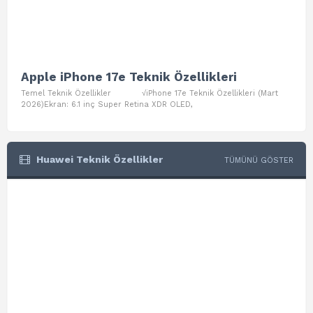
Apple iPhone 17e Teknik Özellikleri
App
Temel Teknik Özellikler √iPhone 17e Teknik Özellikleri (Mart
Teme
2026)Ekran: 6.1 inç Super Retina XDR OLED,
Air W
Huawei Teknik Özellikler
TÜMÜNÜ GÖSTER