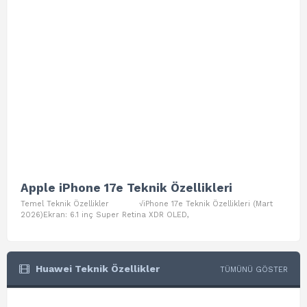
Apple iPhone 17e Teknik Özellikleri
App
Temel Teknik Özellikler √iPhone 17e Teknik Özellikleri (Mart
Teme
2026)Ekran: 6.1 inç Super Retina XDR OLED,
Air W
Huawei Teknik Özellikler
TÜMÜNÜ GÖSTER