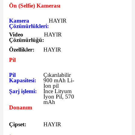
Ön (Selfie) Kamerası
Kamera
HAYIR
Çözünürlükleri:
Video
HAYIR
Çözünürlüğü:
Özellikler:
HAYIR
Pil
Pil
Çıkarılabilir
Kapasitesi:
900 mAh Li-
Ion pil
Şarj işlemi:
İnce Lityum
İyon Pil, 570
mAh
Donanım
Çipset:
HAYIR