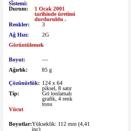
Sistemi:
Durum:
1 Ocak 2001
tarihinde
üretimi
durduruldu .
Renkler:
3
Ağ Hızı:
2G
Görüntülemek
Boyut:
—
Ağırlık:
85 g
Çözünürlük:
124 x 64
piksel, 8 satır
Tip:
Gri tonlamalı
grafik, 4 renk
tonu
Vücut
Boyutlar:
Yükseklik:
112
mm
(4,41
inç)