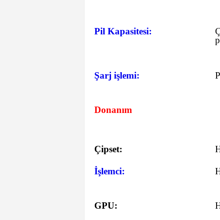
Pil Kapasitesi:
Ç
p
Şarj işlemi:
P
Donanım
Çipset:
İşlemci:
GPU: