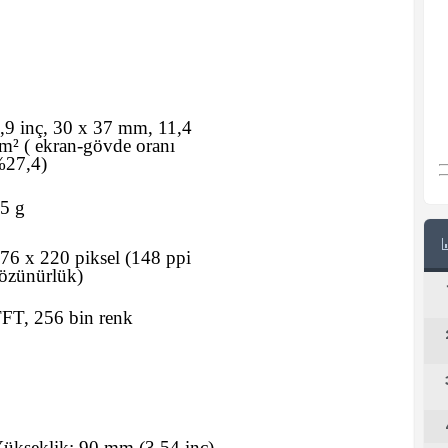
,9 inç, 30 x 37 mm, 11,4
cm²
(
ekran-gövde oranı
27,4)
5 g
76 x 220 piksel (148 ppi
özünürlük)
FT, 256 bin renk
ükseklik:
90
mm
(3,54 inç)