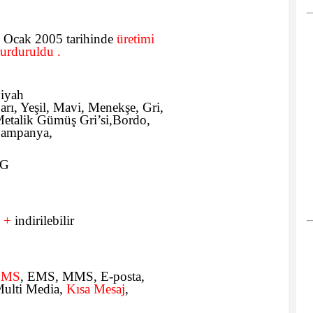
 Ocak 2005 tarihinde
üretimi
urduruldu .
iyah
arı, Yeşil, Mavi, Menekşe, Gri,
etalik Gümüş Gri’si,Bordo,
ampanya,
2G
 +
indirilebilir
SMS
, EMS, MMS, E-posta,
ulti Media,
Kısa Mesaj
,