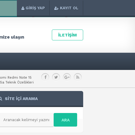
GİRİŞ YAP
KAYIT OL
İLETİŞİM
ize ulaşın
aomi Redmi Note 15
a Teknik Özellikleri
SİTE İÇİ ARAMA
ARA