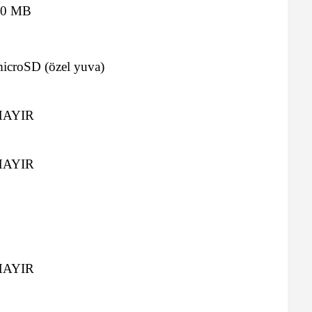
80 MB
icroSD (özel yuva)
HAYIR
HAYIR
HAYIR