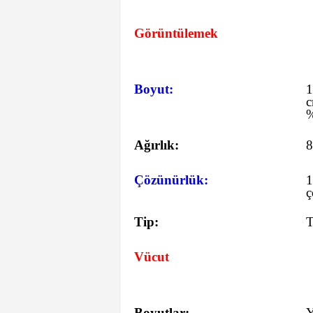
Görüntülemek
Boyut:
1
%
Ağırlık:
8
Çözünürlük:
1
ç
Tip:
T
Vücut
Boyutlar:
Y