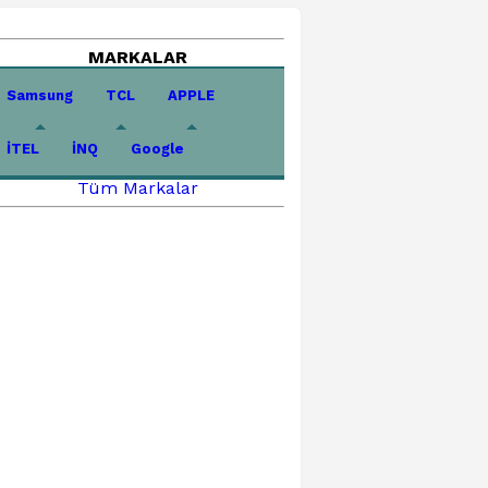
MARKALAR
Samsung
TCL
APPLE
İTEL
İNQ
Google
Tüm Markalar