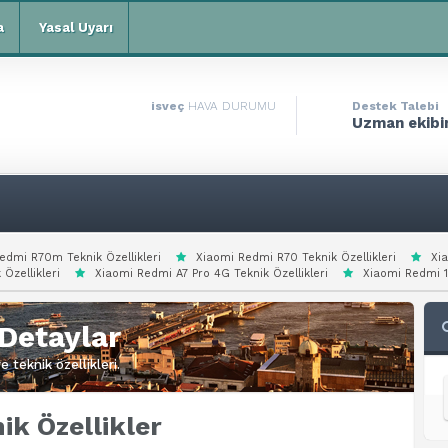
a
Yasal Uyarı
isveç
HAVA DURUMU
Destek Talebi
Uzman ekibim
edmi R70m Teknik Özellikleri
Xiaomi Redmi R70 Teknik Özellikleri
Xi
 Özellikleri
Xiaomi Redmi A7 Pro 4G Teknik Özellikleri
Xiaomi Redmi 15
Detaylar
 teknik özellikleri.
k Özellikler