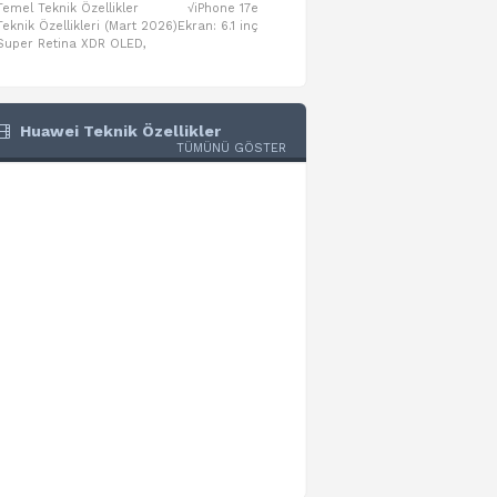
Temel Teknik Özellikler √iPhone 17e
Temel Teknik Özellikler √Mo
Teknik Özellikleri (Mart 2026)Ekran: 6.1 inç
Numaraları:A3461: 13-inç iPad Air 
Super Retina XDR OLED,
A3462: 13-inç iPad Air Wi-Fi + Cel
Huawei Teknik Özellikler
TÜMÜNÜ GÖSTER