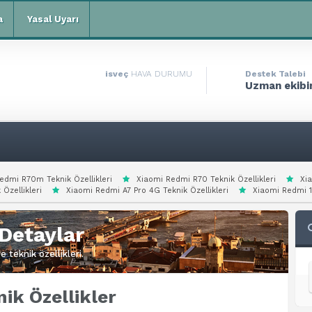
a
Yasal Uyarı
isveç
HAVA DURUMU
Destek Talebi
Uzman ekibim
edmi R70m Teknik Özellikleri
Xiaomi Redmi R70 Teknik Özellikleri
Xi
 Özellikleri
Xiaomi Redmi A7 Pro 4G Teknik Özellikleri
Xiaomi Redmi 15
Detaylar
 teknik özellikleri.
k Özellikler