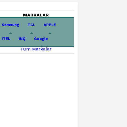
MARKALAR
Samsung
TCL
APPLE
İTEL
İNQ
Google
Tüm Markalar