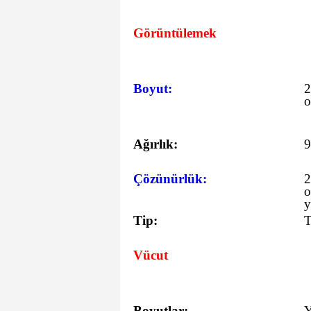
Görüntülemek
Boyut:
2
o
Ağırlık:
9
Çözünürlük:
2
o
y
Tip:
T
Vücut
Boyutlar:
Y