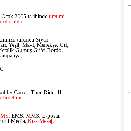
 Ocak 2005 tarihinde
üretimi
urduruldu .
ırmızı, turuncu,Siyah
arı, Yeşil, Mavi, Menekşe, Gri,
etalik Gümüş Gri’si,Bordo,
ampanya,
2G
obby Carrot, Time Rider II
+
ndirilebilir
SMS
, EMS, MMS, E-posta,
ulti Media,
Kısa Mesaj
,