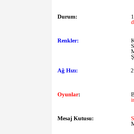
Durum:
1
d
Renkler:
K
S
M
Ş
Ağ Hızı:
Oyunlar
:
B
i
Mesaj Kutusu:
M