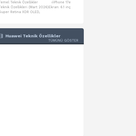
Temel Teknik Özellikler √iPhone 17e
Temel Teknik Özellikler √Mo
Teknik Özellikleri (Mart 2026)Ekran: 6.1 inç
Numaraları:A3461: 13-inç iPad Air 
Super Retina XDR OLED,
A3462: 13-inç iPad Air Wi-Fi + Cel
Huawei Teknik Özellikler
TÜMÜNÜ GÖSTER