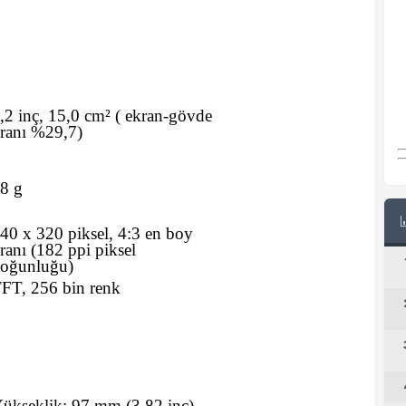
,2 inç, 15,0 cm²
(
ekran-gövde
ranı %29,7)
8 g
40 x 320 piksel, 4:3 en boy
ranı (182 ppi piksel
oğunluğu)
FT, 256 bin renk
ükseklik:
97
mm
(3,82 inç)