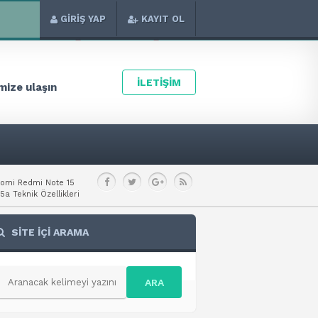
GİRİŞ YAP
KAYIT OL
İLETİŞİM
ize ulaşın
aomi Redmi Note 15
a Teknik Özellikleri
SİTE İÇİ ARAMA
ARA