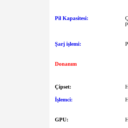
Pil Kapasitesi:
Ç
p
Şarj işlemi:
P
Donanım
Çipset:
İşlemci:
GPU: