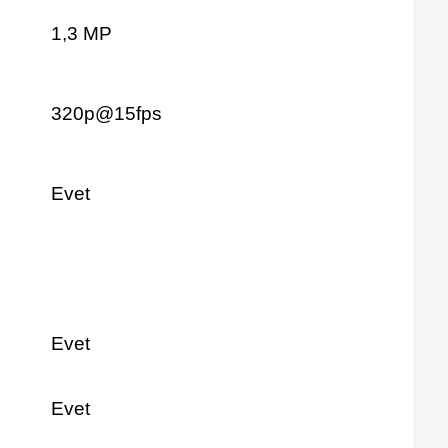
1,3 MP
320p@15fps
Evet
Evet
Evet