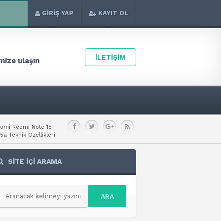
GİRİŞ YAP
KAYIT OL
İLETİŞİM
ize ulaşın
aomi Redmi Note 15
a Teknik Özellikleri
SİTE İÇİ ARAMA
ARA