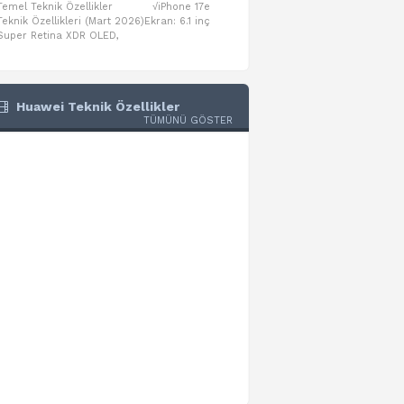
Temel Teknik Özellikler √iPhone 17e
Temel Teknik Özellikler √Mo
Teknik Özellikleri (Mart 2026)Ekran: 6.1 inç
Numaraları:A3461: 13-inç iPad Air 
Super Retina XDR OLED,
A3462: 13-inç iPad Air Wi-Fi + Cel
Huawei Teknik Özellikler
TÜMÜNÜ GÖSTER