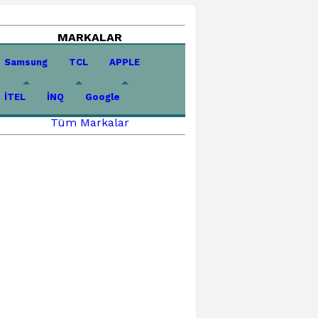
MARKALAR
Samsung
TCL
APPLE
İTEL
İNQ
Google
Tüm Markalar