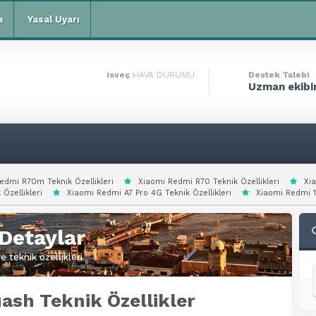
a
Yasal Uyarı
isveç
HAVA DURUMU
Destek Talebi
Uzman ekibim
edmi R70m Teknik Özellikleri
Xiaomi Redmi R70 Teknik Özellikleri
Xi
 Özellikleri
Xiaomi Redmi A7 Pro 4G Teknik Özellikleri
Xiaomi Redmi 15
Detaylar
 teknik özellikleri.
sh Teknik Özellikler