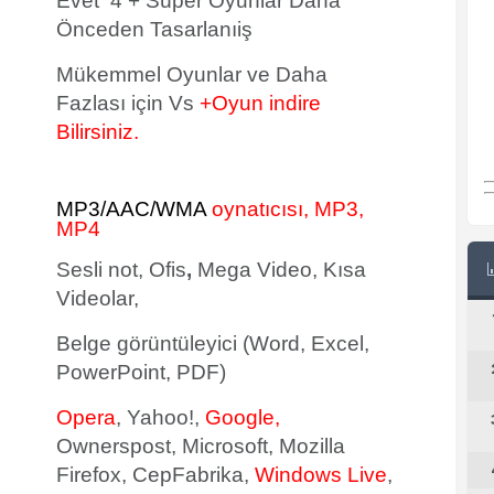
Evet 4 + Süper Oyunlar Daha
Önceden Tasarlanıiş
Mükemmel Oyunlar ve Daha
Fazlası için Vs
+Oyun indire
Bilirsiniz.
MP3/AAC/WMA
oynatıcısı, MP3,
MP4
Sesli not, Ofis
,
Mega Video, Kısa
Videolar,
Belge görüntüleyici (Word, Excel,
PowerPoint, PDF)
Opera
, Yahoo!,
Google,
Ownerspost, Microsoft, Mozilla
Firefox, CepFabrika,
Windows Live
,