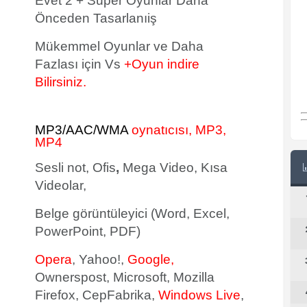
Evet 2 + Süper Oyunlar Daha
Önceden Tasarlanıiş
Mükemmel Oyunlar ve Daha
Fazlası için Vs
+Oyun indire
Bilirsiniz.
MP3/AAC/WMA
oynatıcısı, MP3,
MP4
Sesli not, Ofis
,
Mega Video, Kısa
Videolar,
Belge görüntüleyici (Word, Excel,
PowerPoint, PDF)
Opera
, Yahoo!,
Google,
Ownerspost, Microsoft, Mozilla
Firefox, CepFabrika,
Windows Live
,