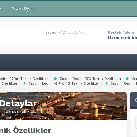
a
Yasal Uyarı
isveç
HAVA DURUMU
Destek Talebi
Uzman ekibim
edmi R70m Teknik Özellikleri
Xiaomi Redmi R70 Teknik Özellikleri
Xi
 Özellikleri
Xiaomi Redmi A7 Pro 4G Teknik Özellikleri
Xiaomi Redmi 15
Detaylar
 teknik özellikleri.
ik Özellikler