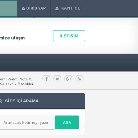
GİRİŞ YAP
KAYIT OL
İLETİŞİM
ize ulaşın
aomi Redmi Note 15
a Teknik Özellikleri
SİTE İÇİ ARAMA
ARA