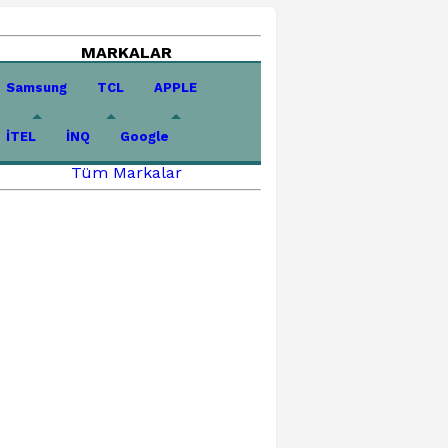
MARKALAR
Samsung
TCL
APPLE
İTEL
İNQ
Google
Tüm Markalar