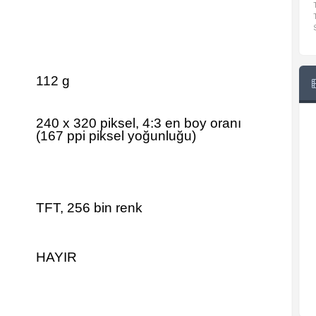
112 g
240 x 320 piksel, 4:3 en boy oranı
(167 ppi piksel yoğunluğu)
TFT, 256 bin renk
HAYIR