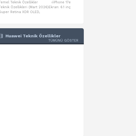
Temel Teknik Özellikler √iPhone 17e
Temel Teknik Özellikler √Mo
Teknik Özellikleri (Mart 2026)Ekran: 6.1 inç
Numaraları:A3461: 13-inç iPad Air 
Super Retina XDR OLED,
A3462: 13-inç iPad Air Wi-Fi + Cel
Huawei Teknik Özellikler
TÜMÜNÜ GÖSTER