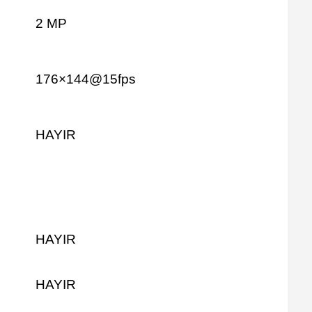
2 MP
176×144@15fps
HAYIR
HAYIR
HAYIR