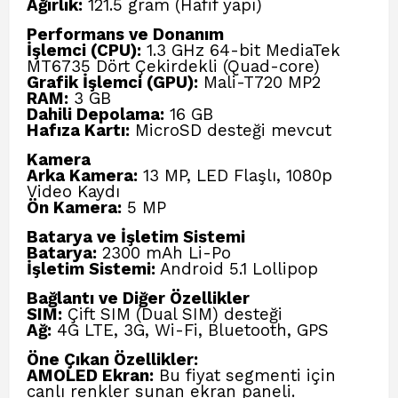
Ağırlık:
121.5 gram (Hafif yapı)
Performans ve Donanım
İşlemci (CPU):
1.3 GHz 64-bit MediaTek
MT6735 Dört Çekirdekli (Quad-core)
Grafik İşlemci (GPU):
Mali-T720 MP2
RAM:
3 GB
Dahili Depolama:
16 GB
Hafıza Kartı:
MicroSD desteği mevcut
Kamera
Arka Kamera:
13 MP, LED Flaşlı, 1080p
Video Kaydı
Ön Kamera:
5 MP
Batarya ve İşletim Sistemi
Batarya:
2300 mAh Li-Po
İşletim Sistemi:
Android 5.1 Lollipop
Bağlantı ve Diğer Özellikler
SIM:
Çift SIM (Dual SIM) desteği
Ağ:
4G LTE, 3G, Wi-Fi, Bluetooth, GPS
Öne Çıkan Özellikler:
AMOLED Ekran:
Bu fiyat segmenti için
canlı renkler sunan ekran paneli.