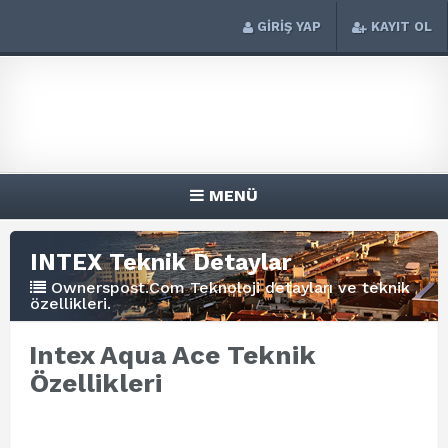
GİRİŞ YAP
KAYIT OL
MENÜ
INTEX Teknik Detaylar
Ownerspost.Com Teknoloji detayları ve teknik
özellikleri.
Intex Aqua Ace Teknik
Özellikleri