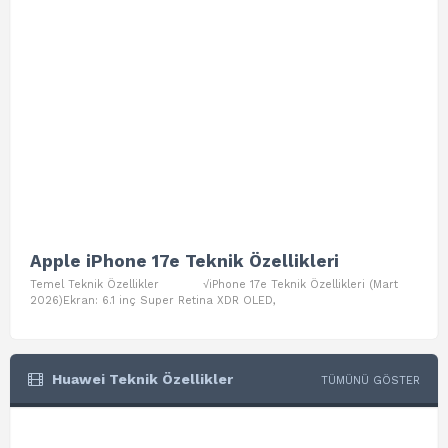
Apple iPhone 17e Teknik Özellikleri
App
Temel Teknik Özellikler √iPhone 17e Teknik Özellikleri (Mart
Teme
2026)Ekran: 6.1 inç Super Retina XDR OLED,
Air W
Huawei Teknik Özellikler
TÜMÜNÜ GÖSTER