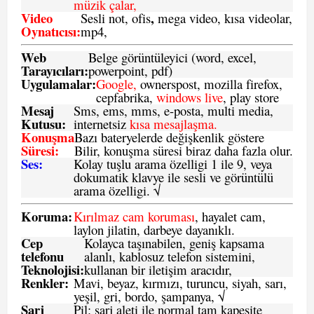
müzik çalar,
Video
,
Sesli not, ofis
mega video, kısa videolar,
Oynatıcısı:
mp4,
Web
Belge görüntüleyici (word, excel,
Tarayıcıları:
powerpoint, pdf)
Uygulamalar:
Google,
ownerspost, mozilla firefox,
cepfabrika,
windows live
, play store
Mesaj
Sms
, ems, mms, e-posta, multi media,
Kutusu:
internetsiz
kısa mesajlaşma.
Konuşma
Bazı bateryelerde değişkenlik göstere
Süresi:
Bilir, konuşma süresi biraz daha fazla olur.
Ses:
Kolay tuşlu arama özelligi 1 ile 9, veya
dokumatik klavye ile sesli ve görüntülü
arama özelligi. √
Koruma:
Kırılmaz cam koruması
, hayalet cam,
laylon jilatin, darbeye dayanıklı.
Cep
Kolayca taşınabilen, geniş kapsama
telefonu
alanlı, kablosuz telefon sistemini,
Teknolojisi:
kullanan bir iletişim aracıdır,
Renkler:
Mavi, beyaz, kırmızı, turuncu, siyah, sarı,
yeşil, gri, bordo, şampanya,
√
Şarj
Pil: şarj aleti ile normal tam kapesite