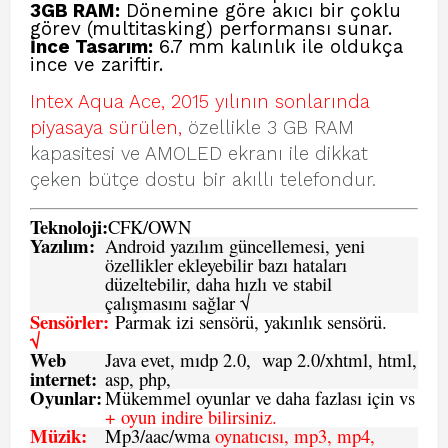
3GB RAM:
Dönemine göre akıcı bir çoklu
görev (multitasking) performansı sunar.
İnce Tasarım:
6.7 mm kalınlık ile oldukça
ince ve zariftir.
Intex Aqua Ace, 2015 yılının sonlarında
piyasaya sürülen,
özellikle 3 GB RAM
kapasitesi ve AMOLED ekranı ile dikkat
çeken bütçe dostu bir akıllı telefondur.
Teknoloji:
CFK
/
O
WN
Yazılım:
Android yazılım güncellemesi, yeni
özellikler ekleyebilir bazı hataları
düzeltebilir, daha hızlı ve stabil
çalışmasını sağlar √
Sensörler:
Parmak izi sensörü, yakınlık sensörü.
√
Web
Java evet, mıdp 2.0, wap 2.0/xhtml, html,
internet:
asp, php,
Oyunlar:
Mükemmel oyunlar ve daha fazlası için vs
+ oyun indire bilirsiniz.
Müzik:
Mp3/aac/wma
oynatıcısı, mp3, mp4,