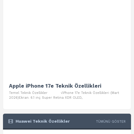
Apple iPhone 17e Teknik Özellikleri
App
Temel Teknik Özellikler √iPhone 17e Teknik Özellikleri (Mart
Teme
2026)Ekran: 6.1 inç Super Retina XDR OLED,
Air W
Huawei Teknik Özellikler
TÜMÜNÜ GÖSTER