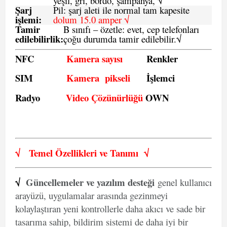
yeşil, gri, bordo, şampanya,
√
Şarj
Pil: şarj aleti ile normal tam kapesite
işlemi:
dolum 15.0 amper √
Tamir
B sınıfı – özetle:
evet, cep telefonları
edilebilirlik
:
çoğu durumda tamir edilebilir.
√
NFC
Kamera sayısı
Renkler
SIM
Kamera pikseli
İşlemci
Radyo
Video Çözünürlüğü
OWN
√
Temel Özellikleri ve
Tanımı
√
√
Güncellemeler ve yazılım desteği
genel kullanıcı
arayüzü, uygulamalar arasında gezinmeyi
kolaylaştıran yeni kontrollerle daha akıcı ve sade bir
tasarıma sahip, bildirim sistemi de daha iyi bir