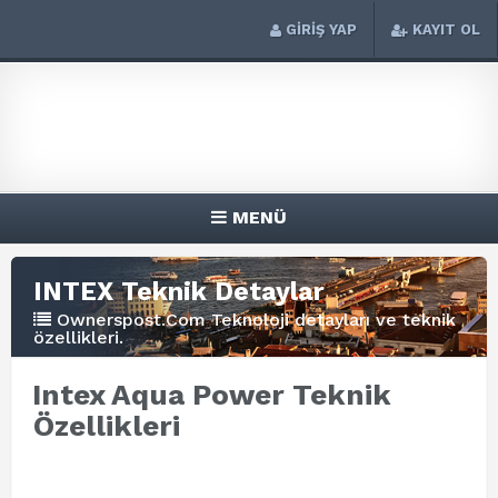
GİRİŞ YAP
KAYIT OL
MENÜ
INTEX Teknik Detaylar
Ownerspost.Com Teknoloji detayları ve teknik
özellikleri.
Intex Aqua Power Teknik
Özellikleri