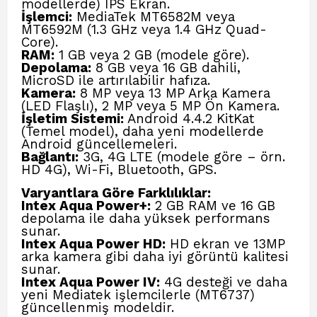
modellerde) IPS Ekran.
İşlemci:
MediaTek MT6582M veya
MT6592M (1.3 GHz veya 1.4 GHz Quad-
Core).
RAM:
1 GB veya 2 GB (modele göre).
Depolama:
8 GB veya 16 GB dahili,
MicroSD ile artırılabilir hafıza.
Kamera:
8 MP veya 13 MP Arka Kamera
(LED Flaşlı), 2 MP veya 5 MP Ön Kamera.
İşletim Sistemi:
Android 4.4.2 KitKat
(Temel model), daha yeni modellerde
Android güncellemeleri.
Bağlantı:
3G, 4G LTE (modele göre – örn.
HD 4G), Wi-Fi, Bluetooth, GPS.
Varyantlara Göre Farklılıklar:
Intex Aqua Power+:
2 GB RAM ve 16 GB
depolama ile daha yüksek performans
sunar.
Intex Aqua Power HD:
HD ekran ve 13MP
arka kamera gibi daha iyi görüntü kalitesi
sunar.
Intex Aqua Power IV:
4G desteği ve daha
yeni Mediatek işlemcilerle (MT6737)
güncellenmiş modeldir.