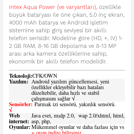
Intex Aqua Power (ve varyantları),
özellikle
büyük bataryası ile öne çıkan, 5.0 inç ekran,
4000 mAh batarya ve Android işletim
sistemine sahip giriş seviyesi bir akıllı
telefon serisidir. Modeline göre (HD, +, IV) 1-
2 GB RAM, 8-16 GB depolama ve 8-13 MP
arası arka kamera özelliklerine sahip,
ekonomik bir akıllı telefon modelidir.
Teknoloji:
CFK
/
O
WN
Yazılım:
Android yazılım güncellemesi, yeni
özellikler ekleyebilir bazı hataları
düzeltebilir, daha hızlı ve stabil
çalışmasını sağlar √
Sensörler:
Parmak izi sensörü, yakınlık sensörü.
√
Web
Java evet, mıdp 2.0, wap 2.0/xhtml, html,
internet:
asp, php,
Oyunlar:
Mükemmel oyunlar ve daha fazlası için vs
+ oyun indire bilirsiniz.