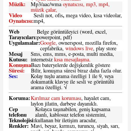
Müzik:
Mp3/aac/wma
oynatıcısı, mp3, mp4,
müzik çalar,
Video
,
Sesli not, ofis
mega video, kısa videolar,
Oynatıcısı:
mp4,
Web
Belge görüntüleyici (word, excel,
Tarayıcıları:
powerpoint, pdf)
Uygulamalar:
Google,
ownerspost, mozilla firefox,
cepfabrika,
windows live
, play store
Mesaj
Sms
, ems, mms, e-posta, multi media,
Kutusu:
internetsiz
kısa mesajlaşma.
Konuşma
Bazı bateryelerde değişkenlik göstere
Süresi:
Bilir, konuşma süresi biraz daha fazla olur.
Ses:
Kolay tuşlu arama özelligi 1 ile 9, veya
dokumatik klavye ile sesli ve görüntülü
arama özelligi. √
Koruma:
Kırılmaz cam koruması
, hayalet cam,
laylon jilatin, darbeye dayanıklı.
Cep
Kolayca taşınabilen, geniş kapsama
telefonu
alanlı, kablosuz telefon sistemini,
Teknolojisi:
kullanan bir iletişim aracıdır,
Renkler:
Mavi, beyaz, kırmızı, turuncu, siyah, sarı,