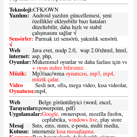
Teknoloji:
CFK
/
O
WN
Yazılım:
Android yazılım güncellemesi, yeni
özellikler ekleyebilir bazı hataları
düzeltebilir, daha hızlı ve stabil
çalışmasını sağlar √
Sensörler:
Parmak izi sensörü, yakınlık sensörü.
√
Web
Java evet, mıdp 2.0, wap 2.0/xhtml, html,
internet:
asp, php,
Oyunlar:
Mükemmel oyunlar ve daha fazlası için vs
+ oyun indire bilirsiniz.
Müzik:
Mp3/aac/wma
oynatıcısı, mp3, mp4,
müzik çalar,
Video
,
Sesli not, ofis
mega video, kısa videolar,
Oynatıcısı:
mp4,
Web
Belge görüntüleyici (word, excel,
Tarayıcıları:
powerpoint, pdf)
Uygulamalar:
Google,
ownerspost, mozilla firefox,
cepfabrika,
windows live
, play store
Mesaj
Sms
, ems, mms, e-posta, multi media,
Kutusu:
internetsiz
kısa mesajlaşma.
Konuşma
Bazı bateryelerde değişkenlik göstere