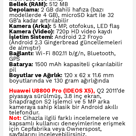
Bellek (RAM):
512 MB
Depolama:
2 GB dahili hafıza (bazı
modellerde 4 GB), microSD kart ile 32
GB’a kadar artırılabilir
Kamera (Arka):
5 MP, otofokus, LED flaş
Kamera (Video):
720p HD video kaydı
İşletim Sistemi:
Android 2.2 Froyo
(Android 2.3 Gingerbread güncellemeleri
de almıştır)
Bağlantı:
Wi-Fi 802.11 b/g/n, Bluetooth,
GPS
Batarya:
1500 mAh kapasiteli çıkarılabilir
pil
Boyutlar ve Ağırlık:
120 x 62 x 11.6 mm
boyutlarında ve 130 gram ağırlığında
Huawei U8800 Pro (IDEOS X5),
Q2 2011’de
piyasaya sürülmüş, 3.8 inç ekran,
Snapdragon S2 işlemci ve 5 MP arka
kameraya sahip klasik bir Android akıllı
telefondur.
Not:
Cihazla ilgili farklı incelemelere ve
kapsamlı kullanıcı deneyimlerine erişmek
için
Cepfabrika
veya
Ownerspost,
sayfalarını inceleyebilirsiniz.