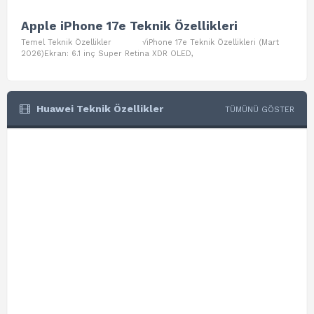
Apple iPhone 17e Teknik Özellikleri
App
Temel Teknik Özellikler √iPhone 17e Teknik Özellikleri (Mart
Teme
2026)Ekran: 6.1 inç Super Retina XDR OLED,
Air W
Huawei Teknik Özellikler
TÜMÜNÜ GÖSTER