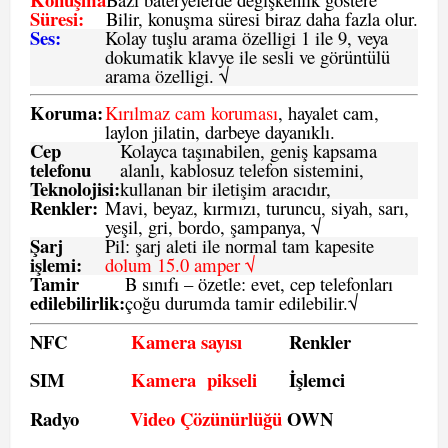
Süresi:
Bilir, konuşma süresi biraz daha fazla olur.
Ses:
Kolay tuşlu arama özelligi 1 ile 9, veya
dokumatik klavye ile sesli ve görüntülü
arama özelligi. √
Koruma:
Kırılmaz cam koruması
, hayalet cam,
laylon jilatin, darbeye dayanıklı.
Cep
Kolayca taşınabilen, geniş kapsama
telefonu
alanlı, kablosuz telefon sistemini,
Teknolojisi:
kullanan bir iletişim aracıdır,
Renkler:
Mavi, beyaz, kırmızı, turuncu, siyah, sarı,
yeşil, gri, bordo, şampanya,
√
Şarj
Pil: şarj aleti ile normal tam kapesite
işlemi:
dolum 15.0 amper √
Tamir
B sınıfı – özetle:
evet, cep telefonları
edilebilirlik
:
çoğu durumda tamir edilebilir.
√
NFC
Kamera sayısı
Renkler
SIM
Kamera pikseli
İşlemci
Radyo
Video Çözünürlüğü
OWN