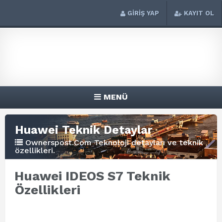
GİRİŞ YAP
KAYIT OL
MENÜ
Huawei Teknik Detaylar
Ownerspost.Com Teknoloji detayları ve teknik
özellikleri.
Huawei IDEOS S7 Teknik
Özellikleri