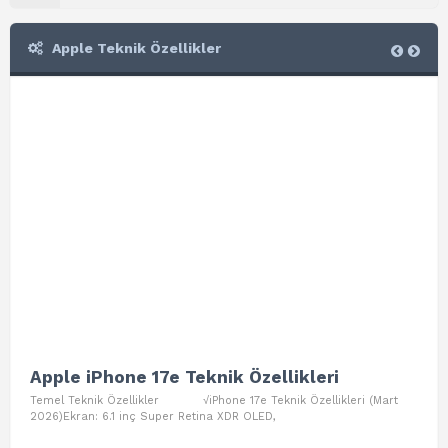
Apple Teknik Özellikler
Apple iPhone 17e Teknik Özellikleri
App
Temel Teknik Özellikler √iPhone 17e Teknik Özellikleri (Mart
Teme
2026)Ekran: 6.1 inç Super Retina XDR OLED,
Air W