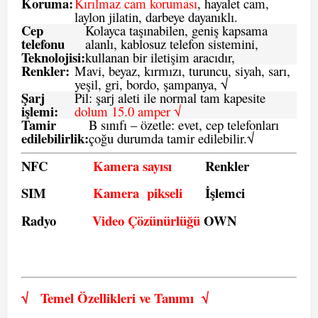
Koruma:
Kırılmaz cam koruması
, hayalet cam,
laylon jilatin, darbeye dayanıklı.
Cep
Kolayca taşınabilen, geniş kapsama
telefonu
alanlı, kablosuz telefon sistemini,
Teknolojisi:
kullanan bir iletişim aracıdır,
Renkler:
Mavi, beyaz, kırmızı, turuncu, siyah, sarı,
yeşil, gri, bordo, şampanya,
√
Şarj
Pil: şarj aleti ile normal tam kapesite
işlemi:
dolum 15.0 amper √
Tamir
B sınıfı – özetle:
evet, cep telefonları
edilebilirlik
:
çoğu durumda tamir edilebilir.
√
NFC
Kamera sayısı
Renkler
SIM
Kamera pikseli
İşlemci
Radyo
Video Çözünürlüğü
OWN
√
Temel Özellikleri ve
Tanımı
√