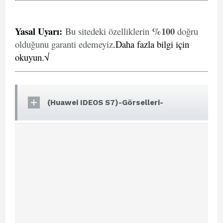
Yasal Uyarı
:
%100
Bu sitedeki özelliklerin
doğru
olduğunu garanti edemeyiz
.
Daha fazla bilgi için
okuyun.√
(Huawei IDEOS S7)-Görselleri-