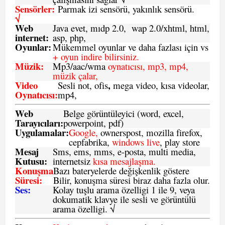
Sensörler:
Parmak izi sensörü, yakınlık sensörü.
√
Web
Java evet, mıdp 2.0, wap 2.0/xhtml, html,
internet:
asp, php,
Oyunlar:
Mükemmel oyunlar ve daha fazlası için vs
+ oyun indire bilirsiniz.
Müzik:
Mp3/aac/wma
oynatıcısı, mp3, mp4,
müzik çalar,
Video
,
Sesli not, ofis
mega video, kısa videolar,
Oynatıcısı:
mp4,
Web
Belge görüntüleyici (word, excel,
Tarayıcıları:
powerpoint, pdf)
Uygulamalar:
Google,
ownerspost, mozilla firefox,
cepfabrika,
windows live
, play store
Mesaj
Sms
, ems, mms, e-posta, multi media,
Kutusu:
internetsiz
kısa mesajlaşma.
Konuşma
Bazı bateryelerde değişkenlik göstere
Süresi:
Bilir, konuşma süresi biraz daha fazla olur.
Ses:
Kolay tuşlu arama özelligi 1 ile 9, veya
dokumatik klavye ile sesli ve görüntülü
arama özelligi. √