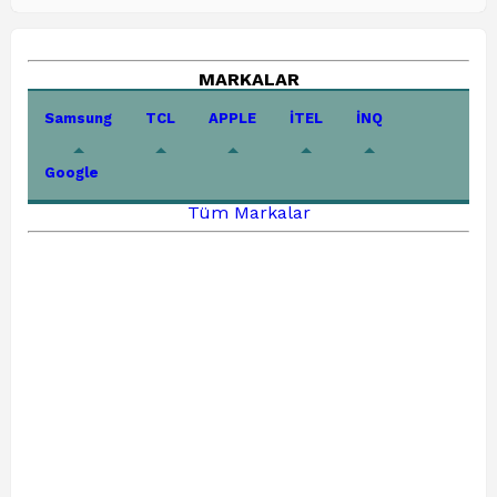
MARKALAR
Samsung
TCL
APPLE
İTEL
İNQ
Google
Tüm Markalar