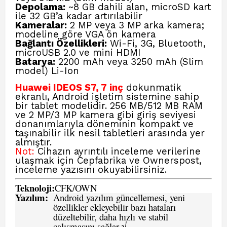
Depolama:
~8 GB dahili alan, microSD kart
ile 32 GB’a kadar artırılabilir
Kameralar:
2 MP veya 3 MP arka kamera;
modeline göre VGA ön kamera
Bağlantı Özellikleri:
Wi-Fi, 3G, Bluetooth,
microUSB 2.0 ve mini HDMI
Batarya:
2200 mAh veya 3250 mAh (Slim
model) Li-Ion
Huawei IDEOS S7, 7 inç
dokunmatik
ekranlı, Android işletim sistemine sahip
bir tablet modelidir. 256 MB/512 MB RAM
ve 2 MP/3 MP kamera gibi giriş seviyesi
donanımlarıyla döneminin kompakt ve
taşınabilir ilk nesil tabletleri arasında yer
almıştır.
Not:
Cihazın ayrıntılı inceleme verilerine
ulaşmak için
Cepfabrika ve Ownerspost,
inceleme yazısını okuyabilirsiniz.
Teknoloji:
CFK
/
O
WN
Yazılım:
Android yazılım güncellemesi, yeni
özellikler ekleyebilir bazı hataları
düzeltebilir, daha hızlı ve stabil
çalışmasını sağlar √