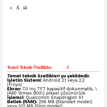
+
-
Temel Teknik Özellikler
√
Temel teknik özellikleri şu şekildedir.
İşletim Sistemi:
Android 2.1 veya 2.2
(Froyo)
Ekran:
7.0 inç TFT kapasitif dokunmatik, \
(480 \times 800\) piksel çözünürlük
İşlemci:
Qualcomm Snapdragon S1
Bellek (RAM):
256 MB (Standart model)
veya 512 MB (Slim model)