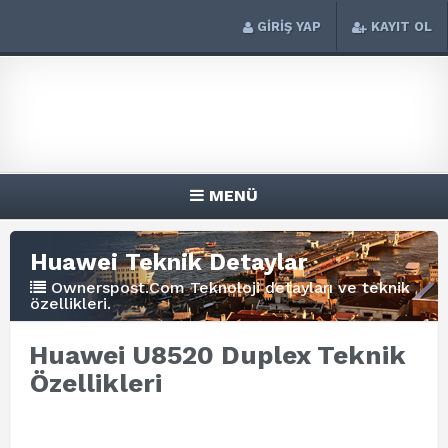
GİRİŞ YAP
KAYIT OL
MENÜ
Huawei Teknik Detaylar
Ownerspost.Com Teknoloji detayları ve teknik
özellikleri.
Huawei U8520 Duplex Teknik
Özellikleri