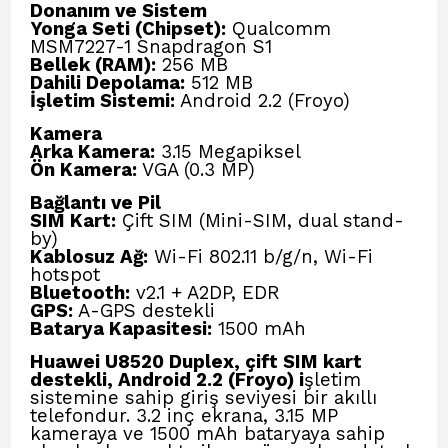
Donanım ve Sistem
Yonga Seti (Chipset):
Qualcomm
MSM7227-1 Snapdragon S1
Bellek (RAM):
256 MB
Dahili Depolama:
512 MB
İşletim Sistemi:
Android 2.2 (Froyo)
Kamera
Arka Kamera:
3.15 Megapiksel
Ön Kamera:
VGA (0.3 MP)
Bağlantı ve Pil
SIM Kart:
Çift SIM (Mini-SIM, dual stand-
by)
Kablosuz Ağ:
Wi-Fi 802.11 b/g/n, Wi-Fi
hotspot
Bluetooth:
v2.1 + A2DP, EDR
GPS:
A-GPS destekli
Batarya Kapasitesi:
1500 mAh
Huawei U8520 Duplex, çift SIM kart
destekli, Android 2.2 (Froyo) i
şletim
sistemine sahip giriş seviyesi bir akıllı
telefondur. 3.2 inç ekrana, 3.15 MP
kameraya ve 1500 mAh bataryaya sahip