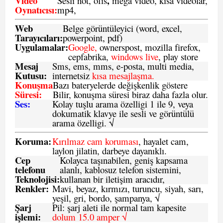
Video
,
Sesli not, ofis
mega video, kısa videolar,
Oynatıcısı:
mp4,
Web
Belge görüntüleyici (word, excel,
Tarayıcıları:
powerpoint, pdf)
Uygulamalar:
Google,
ownerspost, mozilla firefox,
cepfabrika,
windows live
, play store
Mesaj
Sms
, ems, mms, e-posta, multi media,
Kutusu:
internetsiz
kısa mesajlaşma.
Konuşma
Bazı bateryelerde değişkenlik göstere
Süresi:
Bilir, konuşma süresi biraz daha fazla olur.
Ses:
Kolay tuşlu arama özelligi 1 ile 9, veya
dokumatik klavye ile sesli ve görüntülü
arama özelligi. √
Koruma:
Kırılmaz cam koruması
, hayalet cam,
laylon jilatin, darbeye dayanıklı.
Cep
Kolayca taşınabilen, geniş kapsama
telefonu
alanlı, kablosuz telefon sistemini,
Teknolojisi:
kullanan bir iletişim aracıdır,
Renkler:
Mavi, beyaz, kırmızı, turuncu, siyah, sarı,
yeşil, gri, bordo, şampanya,
√
Şarj
Pil: şarj aleti ile normal tam kapesite
işlemi:
dolum 15.0 amper √