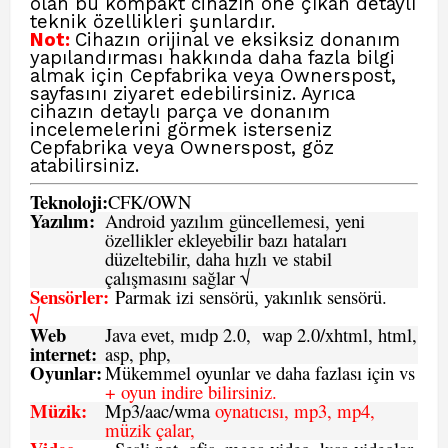
olan bu kompakt cihazın öne çıkan detaylı
teknik özellikleri şunlardır.
Not:
Cihazın orijinal ve eksiksiz donanım
yapılandırması hakkında daha fazla bilgi
almak için Cepfabrika veya Ownerspost,
sayfasını ziyaret edebilirsiniz. Ayrıca
cihazın detaylı parça ve donanım
incelemelerini görmek isterseniz
Cepfabrika veya Ownerspost, göz
atabilirsiniz.
Teknoloji:
CFK
/
O
WN
Yazılım:
Android yazılım güncellemesi, yeni
özellikler ekleyebilir bazı hataları
düzeltebilir, daha hızlı ve stabil
çalışmasını sağlar √
Sensörler:
Parmak izi sensörü, yakınlık sensörü.
√
Web
Java evet, mıdp 2.0, wap 2.0/xhtml, html,
internet:
asp, php,
Oyunlar:
Mükemmel oyunlar ve daha fazlası için vs
+ oyun indire bilirsiniz.
Müzik:
Mp3/aac/wma
oynatıcısı, mp3, mp4,
müzik çalar,