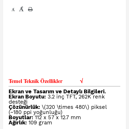
+
-
Temel Teknik Özellikler
√
Ekran ve Tasarım ve Detaylı Bilgileri.
Ekran Boyutu:
3.2 inç TFT, 262K renk
desteği
Çözünürlük:
\(320 \times 480\) piksel
(~180 ppi yoğunluğu)
Boyutlar:
112 x 57 x 12.7 mm
Ağırlık:
109 gram