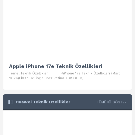
Apple iPhone 17e Teknik Özellikleri
App
Temel Teknik Özellikler √iPhone 17e Teknik Özellikleri (Mart
Teme
2026)Ekran: 6.1 inç Super Retina XDR OLED,
Air W
Huawei Teknik Özellikler
TÜMÜNÜ GÖSTER