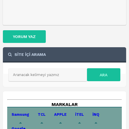
YORUM YAZ
SİTE İÇİ ARAMA
ARA
MARKALAR
Samsung
TCL
APPLE
İTEL
İNQ
Google