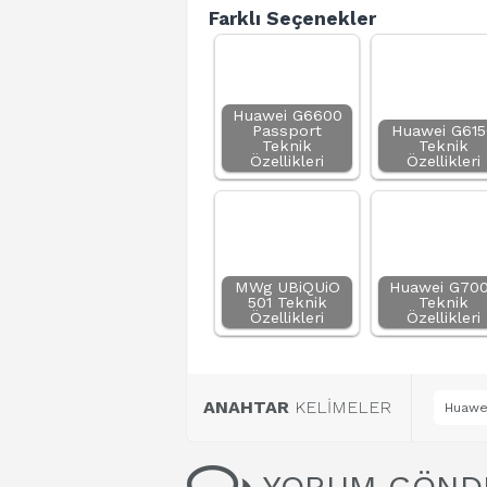
Farklı Seçenekler
Huawei G6600
Passport
Huawei G615
Teknik
Teknik
Özellikleri
Özellikleri
MWg UBiQUiO
Huawei G70
501 Teknik
Teknik
Özellikleri
Özellikleri
ANAHTAR
KELİMELER
Huawei
YORUM GÖND