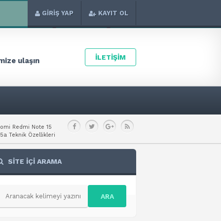
GİRİŞ YAP
KAYIT OL
İLETİŞİM
ize ulaşın
aomi Redmi Note 15
a Teknik Özellikleri
SİTE İÇİ ARAMA
ARA