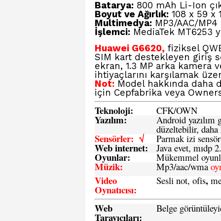
Batarya:
800 mAh Li-Ion çıka
Boyut ve Ağırlık:
108 x 59 x 
Multimedya:
MP3/AAC/MP4 oy
İşlemci:
MediaTek MT6253 y
Huawei G6620,
fiziksel QW
SIM kart destekleyen giriş s
ekran, 1.3 MP arka kamera ve
ihtiyaçlarını karşılamak üzer
Not:
Model hakkında daha de
için
Cepfabrika
veya
Owners
Teknoloji:
CFK
/
O
WN
Yazılım:
Android yazılım gü
düzeltebilir, daha 
Sensörler: √
Parmak izi sensör
Web internet:
Java evet, mıdp 2
Oyunlar:
Mükemmel oyunlar
Müzik:
Mp3/aac/wma
oy
Video
,
Sesli not, ofis
me
Oynatıcısı:
Web
Belge görüntüleyi
Tarayıcıları: