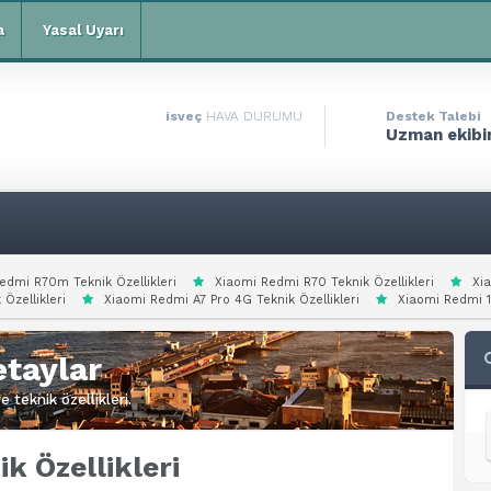
a
Yasal Uyarı
isveç
HAVA DURUMU
Destek Talebi
Uzman ekibim
edmi R70m Teknik Özellikleri
Xiaomi Redmi R70 Teknik Özellikleri
Xi
 Özellikleri
Xiaomi Redmi A7 Pro 4G Teknik Özellikleri
Xiaomi Redmi 15
taylar
 teknik özellikleri.
k Özellikleri