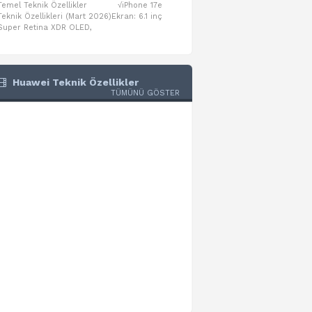
Temel Teknik Özellikler √iPhone 17e
Temel Teknik Özellikler √Mo
Teknik Özellikleri (Mart 2026)Ekran: 6.1 inç
Numaraları:A3461: 13-inç iPad Air 
Super Retina XDR OLED,
A3462: 13-inç iPad Air Wi-Fi + Cel
Huawei Teknik Özellikler
TÜMÜNÜ GÖSTER