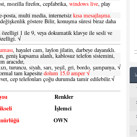
t, mozilla firefox, cepfabrika,
windows live
, play
-posta, multi media, internetsiz
kısa mesajlaşma.
 değişkenlik göstere Bilir, konuşma süresi biraz daha
özelligi 1 ile 9, veya dokumatik klavye ile sesli ve
zelligi. √
ruması
, hayalet cam, laylon jilatin, darbeye dayanıklı.
n, geniş kapsama alanlı, kablosuz telefon sistemini,
im aracıdır,
zı, turuncu, siyah, sarı, yeşil, gri, bordo, şampanya,
√
e normal tam kapesite
dolum 15.0 amper √
vet, cep telefonları çoğu durumda tamir edilebilir.
√
ısı
Renkler
kseli
İşlemci
ünürlüğü
OWN