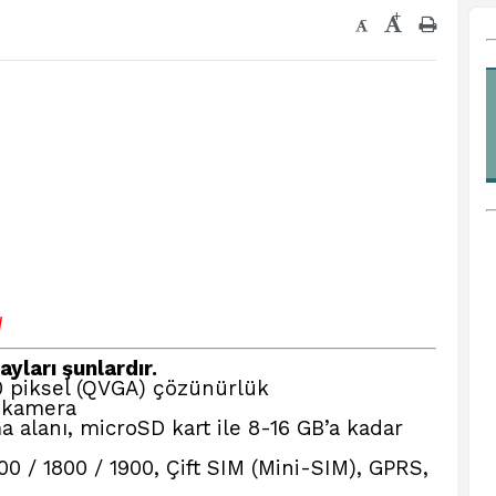
+
-
√
yları şunlardır.
0 piksel (QVGA) çözünürlük
 kamera
 alanı, microSD kart ile 8-16 GB’a kadar
 / 1800 / 1900, Çift SIM (Mini-SIM), GPRS,