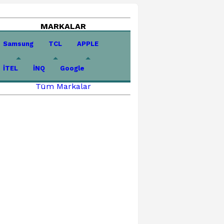
MARKALAR
Samsung
TCL
APPLE
İTEL
İNQ
Google
Tüm Markalar