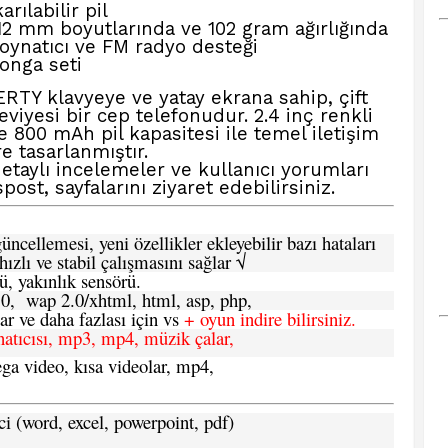
rılabilir pil
12 mm boyutlarında ve 102 gram ağırlığında
natıcı ve FM radyo desteği
onga seti
ERTY klavyeye ve yatay ekrana sahip, çift
eviyesi bir cep telefonudur. 2.4 inç renkli
 800 mAh pil kapasitesi ile temel iletişim
e tasarlanmıştır.
taylı incelemeler ve kullanıcı yorumları
post,
sayfalarını ziyaret edebilirsiniz.
ncellemesi, yeni özellikler ekleyebilir bazı hataları
hızlı ve stabil çalışmasını sağlar √
ü, yakınlık sensörü.
.0, wap 2.0/xhtml, html, asp, php,
 ve daha fazlası için vs
+ oyun indire bilirsiniz.
natıcısı, mp3, mp4, müzik çalar,
ga video, kısa videolar, mp4,
ci (word, excel, powerpoint, pdf)