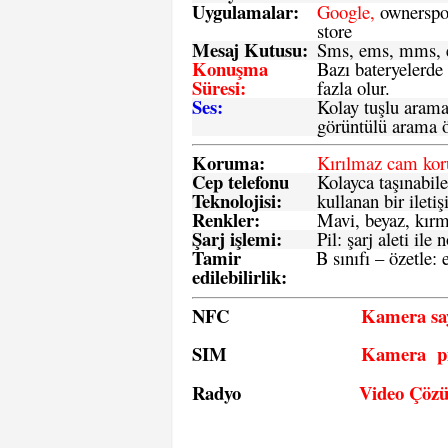
Uygulamalar:
Google,
ownerspos
store
Mesaj Kutusu:
Sms
, ems, mms, e
Konuşma
Bazı bateryelerde
Süresi:
fazla olur.
Ses:
Kolay tuşlu arama 
görüntülü arama ö
Koruma:
Kırılmaz cam ko
Cep telefonu
Kolayca taşınabile
Teknolojisi:
kullanan bir iletiş
Renkler:
Mavi, beyaz, kırmı
Şarj işlemi:
Pil: şarj aleti il
Tamir
B sınıfı – özetle:
e
edilebilirlik
:
NFC
Kamera say
SIM
Kamera pi
Radyo
Video Çöz