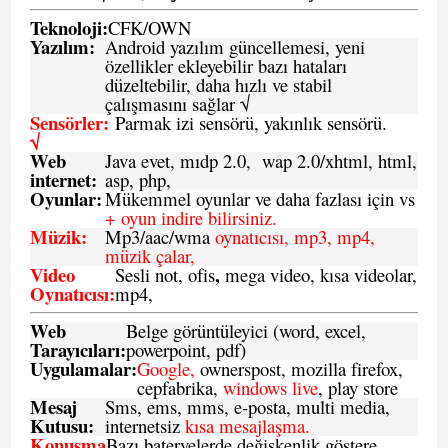
Teknoloji:
CFK
/
O
WN
Yazılım:
Android yazılım güncellemesi, yeni
özellikler ekleyebilir bazı hataları
düzeltebilir, daha hızlı ve stabil
çalışmasını sağlar √
Sensörler:
Parmak izi sensörü, yakınlık sensörü.
√
Web
Java evet, mıdp 2.0, wap 2.0/xhtml, html,
internet:
asp, php,
Oyunlar:
Mükemmel oyunlar ve daha fazlası için vs
+ oyun indire bilirsiniz.
Müzik:
Mp3/aac/wma
oynatıcısı, mp3, mp4,
müzik çalar,
Video
,
Sesli not, ofis
mega video, kısa videolar,
Oynatıcısı:
mp4,
Web
Belge görüntüleyici (word, excel,
Tarayıcıları:
powerpoint, pdf)
Uygulamalar:
Google,
ownerspost, mozilla firefox,
cepfabrika,
windows live
, play store
Mesaj
Sms
, ems, mms, e-posta, multi media,
Kutusu:
internetsiz
kısa mesajlaşma.
Konuşma
Bazı bateryelerde değişkenlik göstere