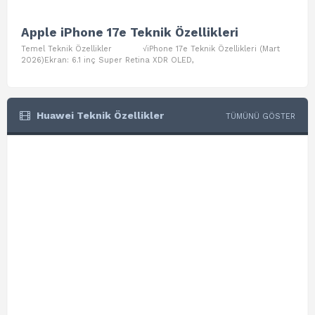
Apple iPhone 17e Teknik Özellikleri
App
Temel Teknik Özellikler √iPhone 17e Teknik Özellikleri (Mart
Teme
2026)Ekran: 6.1 inç Super Retina XDR OLED,
Air W
Huawei Teknik Özellikler
TÜMÜNÜ GÖSTER