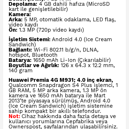
Depolama:
4 GB dahili hafıza (MicroSD
kart ile genişletilebilir)
Kamera:
Arka:
5 MP, otomatik odaklama, LED flaş,
video kaydı
Ön:
1.3 MP (720p video kaydı)
İşletim Sistemi:
Android 4.0 (Ice Cream
Sandwich)
Bağlantı:
Wi-Fi 802.11 b/g/n, DLNA,
hotspot, Bluetooth
Batarya:
1650 mAh Li-Ion (Çıkarılabilir)
Boyutlar ve Ağırlık:
126 x 64.3 x 12.2 mm,
140 gram
Huawei Premia 4G M931; 4.0 inç ekran,
Qualcomm Snapdragon S4 Plus işlemci, 1
GB RAM, 5 MP arka kamera, 1.3 MP ön
kamera ve 1650 mAh batarya ile Mart
2013’te piyasaya sürülmüş, Android 4.0
(Ice Cream Sandwich) işletim sistemine
sahip kompakt bir akıllı telefondur.
Not:
Cihaz hakkında daha fazla detaya ve
kullanıcı yorumlarına Cepfabrika veya
Ownerspost, sayfalarından ulaşabilirsiniz.