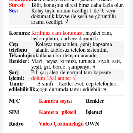
Süresi:
Bilir, konuşma süresi biraz daha fazla olur.
Ses:
Kolay tuşlu arama özelligi 1 ile 9, veya
dokumatik klavye ile sesli ve görüntülü
arama özelligi. √
Koruma:
Kırılmaz cam koruması
, hayalet cam,
laylon jilatin, darbeye dayanıklı.
Cep
Kolayca taşınabilen, geniş kapsama
telefonu
alanlı, kablosuz telefon sistemini,
Teknolojisi:
kullanan bir iletişim aracıdır,
Renkler:
Mavi, beyaz, kırmızı, turuncu, siyah, sarı,
yeşil, gri, bordo, şampanya,
√
Şarj
Pil: şarj aleti ile normal tam kapesite
işlemi:
dolum 15.0 amper √
Tamir
B sınıfı – özetle:
evet, cep telefonları
edilebilirlik
:
çoğu durumda tamir edilebilir.
√
NFC
Kamera sayısı
Renkler
SIM
Kamera pikseli
İşlemci
Radyo
Video Çözünürlüğü
OWN