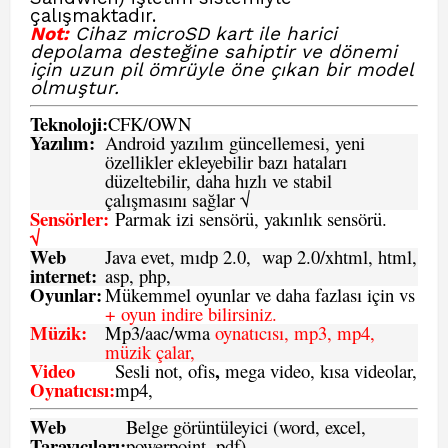
çalışmaktadır.
Not:
Cihaz microSD kart ile harici
depolama desteğine sahiptir ve dönemi
için uzun pil ömrüyle öne çıkan bir model
olmuştur.
Teknoloji:
CFK
/
O
WN
Yazılım:
Android yazılım güncellemesi, yeni
özellikler ekleyebilir bazı hataları
düzeltebilir, daha hızlı ve stabil
çalışmasını sağlar √
Sensörler:
Parmak izi sensörü, yakınlık sensörü.
√
Web
Java evet, mıdp 2.0, wap 2.0/xhtml, html,
internet:
asp, php,
Oyunlar:
Mükemmel oyunlar ve daha fazlası için vs
+ oyun indire bilirsiniz.
Müzik:
Mp3/aac/wma
oynatıcısı, mp3, mp4,
müzik çalar,
Video
,
Sesli not, ofis
mega video, kısa videolar,
Oynatıcısı:
mp4,
Web
Belge görüntüleyici (word, excel,
Tarayıcıları:
powerpoint, pdf)