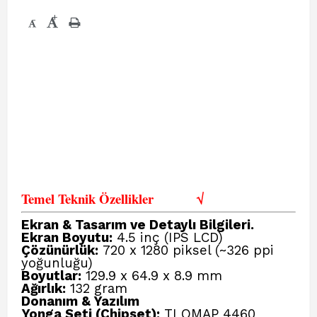
+
-
Temel Teknik Özellikler
√
Ekran & Tasarım ve Detaylı Bilgileri.
Ekran Boyutu:
4.5 inç (IPS LCD)
Çözünürlük:
720 x 1280 piksel (~326 ppi
yoğunluğu)
Boyutlar:
129.9 x 64.9 x 8.9 mm
Ağırlık:
132 gram
Donanım & Yazılım
Yonga Seti (Chipset):
TI OMAP 4460