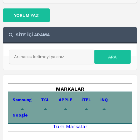
YORUM YAZ
SİTE İÇİ ARAMA
ARA
MARKALAR
Samsung
TCL
APPLE
İTEL
İNQ
Google
Tüm Markalar