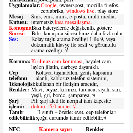
Uygulamalar:
Google,
ownerspost, mozilla firefox,
cepfabrika,
windows live
, play store
Mesaj
Sms
, ems, mms, e-posta, multi media,
Kutusu:
internetsiz
kısa mesajlaşma.
Konuşma
Bazı bateryelerde değişkenlik göstere
Süresi:
Bilir, konuşma süresi biraz daha fazla olur.
Ses:
Kolay tuşlu arama özelligi 1 ile 9, veya
dokumatik klavye ile sesli ve görüntülü
arama özelligi. √
Koruma:
Kırılmaz cam koruması
, hayalet cam,
laylon jilatin, darbeye dayanıklı.
Cep
Kolayca taşınabilen, geniş kapsama
telefonu
alanlı, kablosuz telefon sistemini,
Teknolojisi:
kullanan bir iletişim aracıdır,
Renkler:
Mavi, beyaz, kırmızı, turuncu, siyah, sarı,
yeşil, gri, bordo, şampanya,
√
Şarj
Pil: şarj aleti ile normal tam kapesite
işlemi:
dolum 15.0 amper √
Tamir
B sınıfı – özetle:
evet, cep telefonları
edilebilirlik
:
çoğu durumda tamir edilebilir.
√
NFC
Kamera sayısı
Renkler