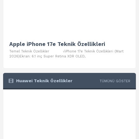
Apple iPhone 17e Teknik Özellikleri
App
Temel Teknik Özellikler √iPhone 17e Teknik Özellikleri (Mart
Teme
2026)Ekran: 6.1 inç Super Retina XDR OLED,
Air W
Huawei Teknik Özellikler
TÜMÜNÜ GÖSTER