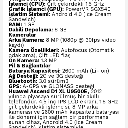
İşlemci (CPU):
Çift çekirdekli 1.5 GHz
Grafik İşlemci (GPU):
PowerVR SGX540
İşletim Sistemi:
Android 4.0 (Ice Cream
Sandwich)
RAM:
1 GB
Dahili Depolama:
8 GB
Kameralar
Arka Kamera:
8 MP (1080p @ 30fps video
kaydı)
Kamera Özellikleri:
Autofocus (Otomatik
odaklama), Çift LED flaş
Ön Kamera:
1.3 MP
Pil & Bağlantılar
Batarya Kapasitesi:
2600 mAh (Li-Ion)
Ağ Desteği:
2G ve 3G desteği
Bluetooth:
3.0 sürümü
GPS:
A-GPS ve GLONASS desteği
Huawei Ascend D1 XL U9500E,
2012
yılında piyasaya sürülmüş bir akıllı
telefondur. 4.5 inç IPS LCD ekranı, 1.5 GHz
çift çekirdekli işlemcisi, 8 MP arka
kamerası ve 2600 mAh kapasiteli bataryası
ile dönemi için sağlam bir performans
sunan cihaz, Android 4.0 (Ice Cream
Sandwich) işletim sistemiyle