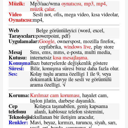
Müzik:
Mp3/aac/wma
oynatıcısı, mp3, mp4,
müzik çalar,
Video
,
Sesli not, ofis
mega video, kısa videolar,
Oynatıcısı:
mp4,
Web
Belge görüntüleyici (word, excel,
Tarayıcıları:
powerpoint, pdf)
Uygulamalar:
Google,
ownerspost, mozilla firefox,
cepfabrika,
windows live
, play store
Mesaj
Sms
, ems, mms, e-posta, multi media,
Kutusu:
internetsiz
kısa mesajlaşma.
Konuşma
Bazı bateryelerde değişkenlik göstere
Süresi:
Bilir, konuşma süresi biraz daha fazla olur.
Ses:
Kolay tuşlu arama özelligi 1 ile 9, veya
dokumatik klavye ile sesli ve görüntülü
arama özelligi. √
Koruma:
Kırılmaz cam koruması
, hayalet cam,
laylon jilatin, darbeye dayanıklı.
Cep
Kolayca taşınabilen, geniş kapsama
telefonu
alanlı, kablosuz telefon sistemini,
Teknolojisi:
kullanan bir iletişim aracıdır,
Renkler:
Mavi, beyaz, kırmızı, turuncu, siyah, sarı,
yeşil, gri, bordo, şampanya,
√