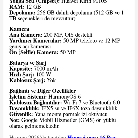
Yonga Seti (Chipset):
Huawei Kirin 9010S
RAM:
12 GB
Depolama:
256 GB dahili depolama (512 GB ve 1
TB seçenekleri de mevcuttur)
Kamera
Ana Kamera:
200 MP, OIS destekli
Yardımcı Kameralar:
50 MP telefoto ve 12 MP
geniş açı kamerası
Ön (Selfie) Kamera:
50 MP
Batarya ve Şarj
Kapasite:
7000 mAh
Hızlı Şarj:
100 W
Kablosuz Şarj:
Yok
Bağlantı ve Diğer Özellikler
İşletim Sistemi:
HarmonyOS 6
Kablosuz Bağlantılar:
Wi-Fi 7 ve Bluetooth 6.0
Dayanıklılık:
IPX5 su ve IP6X toza dayanıklılık
Güvenlik:
Yana monte parmak izi okuyucu
Not:
Google Mobil Hizmetler (GMS) ön yüklü
olarak gelmemektedir.
Huawei nova 16 Pro
Haziran 2026’da tanıtılan
,