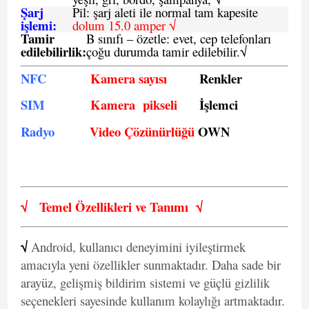
Şarj
Pil: şarj aleti ile normal tam kapesite
işlemi:
dolum 15.0 amper √
Tamir
B sınıfı – özetle:
evet, cep telefonları
edilebilirlik
:
çoğu durumda tamir edilebilir.
√
NFC
Kamera sayısı
Renkler
SIM
Kamera pikseli
İşlemci
Radyo
Video Çözünürlüğü
OWN
√
Temel Özellikleri ve
Tanımı
√
√
Android, kullanıcı deneyimini iyileştirmek
amacıyla yeni özellikler sunmaktadır. Daha sade bir
arayüz, gelişmiş bildirim sistemi ve güçlü gizlilik
seçenekleri sayesinde kullanım kolaylığı artmaktadır.