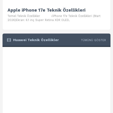
Apple iPhone 17e Teknik Özellikleri
App
Temel Teknik Özellikler √iPhone 17e Teknik Özellikleri (Mart
Teme
2026)Ekran: 6.1 inç Super Retina XDR OLED,
Air W
Huawei Teknik Özellikler
TÜMÜNÜ GÖSTER