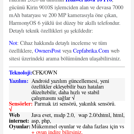
gücünü Kirin 9010S işlemciden alan ve devasa 7000
mAh bataryası ve 200 MP kamerasıyla öne çıkan,
HarmonyOS 6 yüklü üst düzey bir akıllı telefondur.
Detaylı teknik özellikleri şu şekildedir:
Not
: Cihaz hakkında detaylı inceleme ve tüm
özelliklere,
OwnersPost
veya
Cepfabrika.Com
web
sitesi üzerindeki arama bölümünden ulaşabilirsiniz.
Teknoloji:
CFK
/
O
WN
Yazılım:
Android yazılım güncellemesi, yeni
özellikler ekleyebilir bazı hataları
düzeltebilir, daha hızlı ve stabil
çalışmasını sağlar √
Sensörler:
Parmak izi sensörü, yakınlık sensörü.
√
Web
Java evet, mıdp 2.0, wap 2.0/xhtml, html,
internet:
asp, php,
Oyunlar:
Mükemmel oyunlar ve daha fazlası için vs
+ oyun indire bilirsiniz.