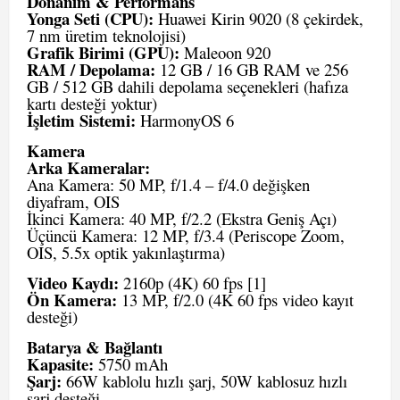
Donanım & Performans
Yonga Seti (CPU):
Huawei Kirin 9020 (8 çekirdek,
7 nm üretim teknolojisi)
Grafik Birimi (GPU):
Maleoon 920
RAM / Depolama:
12 GB / 16 GB RAM ve 256
GB / 512 GB dahili depolama seçenekleri (hafıza
kartı desteği yoktur)
İşletim Sistemi:
HarmonyOS 6
Kamera
Arka Kameralar:
Ana Kamera: 50 MP, f/1.4 – f/4.0 değişken
diyafram, OIS
İkinci Kamera: 40 MP, f/2.2 (Ekstra Geniş Açı)
Üçüncü Kamera: 12 MP, f/3.4 (Periscope Zoom,
OIS, 5.5x optik yakınlaştırma)
Video Kaydı:
2160p (4K) 60 fps
[1]
Ön Kamera:
13 MP, f/2.0 (4K 60 fps video kayıt
desteği)
Batarya & Bağlantı
Kapasite:
5750 mAh
Şarj:
66W kablolu hızlı şarj, 50W kablosuz hızlı
şarj desteği