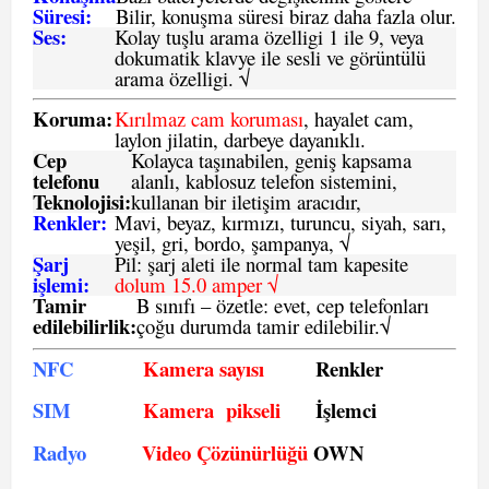
Süresi:
Bilir, konuşma süresi biraz daha fazla olur.
Ses:
Kolay tuşlu arama özelligi 1 ile 9, veya
dokumatik klavye ile sesli ve görüntülü
arama özelligi. √
Koruma:
Kırılmaz cam koruması
, hayalet cam,
laylon jilatin, darbeye dayanıklı.
Cep
Kolayca taşınabilen, geniş kapsama
telefonu
alanlı, kablosuz telefon sistemini,
Teknolojisi:
kullanan bir iletişim aracıdır,
Renkler:
Mavi, beyaz, kırmızı, turuncu, siyah, sarı,
yeşil, gri, bordo, şampanya,
√
Şarj
Pil: şarj aleti ile normal tam kapesite
işlemi:
dolum 15.0 amper √
Tamir
B sınıfı – özetle:
evet, cep telefonları
edilebilirlik
:
çoğu durumda tamir edilebilir.
√
NFC
Kamera sayısı
Renkler
SIM
Kamera pikseli
İşlemci
Radyo
Video Çözünürlüğü
OWN