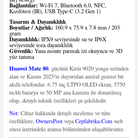
Bağlantılar:
Wi-Fi 7, Bluetooth 6.0, NFC,
Kızılötesi (IR), USB Type-C (3.2 Gen 1)
Tasarım & Dayanıklılık
Boyutlar / Ağırlık:
160.9 x 75.9 x 7.8 mm / 203
gram
Dayanıklılık:
IPX9 seviyesinde su ve IP6X
seviyesinde toza dayanıklılık
Güvenlik:
Yana monte parmak izi okuyucu ve 3D
yüz tanıma
Huawei Mate 80
, gücünü Kirin 9020 yonga setinden
alan ve Kasım 2025’te duyurulan amiral gemisi bir
akıllı telefondur. 6.75 inç LTPO OLED ekran, 5750
mAh batarya ve 50 MP ana kamera ile donatılmış
olup, detaylı teknik özellikleri şu şekildedir.
Not
: Cihaz hakkında detaylı inceleme ve tüm
özelliklere,
OwnersPost
veya
Cepfabrika.Com
web
sitesi üzerindeki arama bölümünden ulaşabilirsiniz.