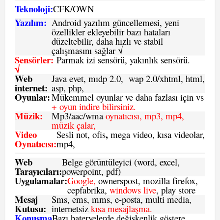
Teknoloji:
CFK
/
O
WN
Yazılım:
Android yazılım güncellemesi, yeni
özellikler ekleyebilir bazı hataları
düzeltebilir, daha hızlı ve stabil
çalışmasını sağlar √
Sensörler:
Parmak izi sensörü, yakınlık sensörü.
√
Web
Java evet, mıdp 2.0, wap 2.0/xhtml, html,
internet:
asp, php,
Oyunlar:
Mükemmel oyunlar ve daha fazlası için vs
+ oyun indire bilirsiniz.
Müzik:
Mp3/aac/wma
oynatıcısı, mp3, mp4,
müzik çalar,
Video
,
Sesli not, ofis
mega video, kısa videolar,
Oynatıcısı:
mp4,
Web
Belge görüntüleyici (word, excel,
Tarayıcıları:
powerpoint, pdf)
Uygulamalar:
Google,
ownerspost, mozilla firefox,
cepfabrika,
windows live
, play store
Mesaj
Sms
, ems, mms, e-posta, multi media,
Kutusu:
internetsiz
kısa mesajlaşma.
Konuşma
Bazı bateryelerde değişkenlik göstere