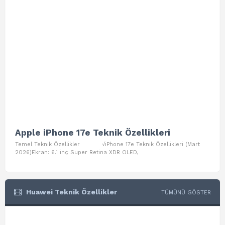
Apple iPhone 17e Teknik Özellikleri
App
Temel Teknik Özellikler √iPhone 17e Teknik Özellikleri (Mart
Teme
2026)Ekran: 6.1 inç Super Retina XDR OLED,
Air W
Huawei Teknik Özellikler
TÜMÜNÜ GÖSTER