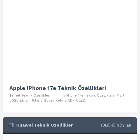
Apple iPhone 17e Teknik Özellikleri
App
Temel Teknik Özellikler √iPhone 17e Teknik Özellikleri (Mart
Teme
2026)Ekran: 6.1 inç Super Retina XDR OLED,
Air W
Huawei Teknik Özellikler
TÜMÜNÜ GÖSTER