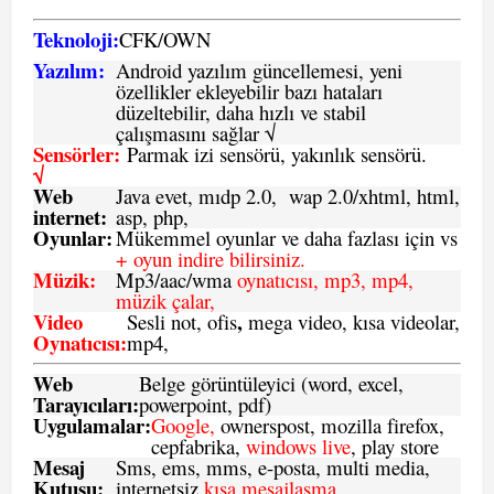
Teknoloji:
CFK
/
O
WN
Yazılım:
Android yazılım güncellemesi, yeni
özellikler ekleyebilir bazı hataları
düzeltebilir, daha hızlı ve stabil
çalışmasını sağlar √
Sensörler:
Parmak izi sensörü, yakınlık sensörü.
√
Web
Java evet, mıdp 2.0, wap 2.0/xhtml, html,
internet:
asp, php,
Oyunlar:
Mükemmel oyunlar ve daha fazlası için vs
+ oyun indire bilirsiniz.
Müzik:
Mp3/aac/wma
oynatıcısı, mp3, mp4,
müzik çalar,
Video
,
Sesli not, ofis
mega video, kısa videolar,
Oynatıcısı:
mp4,
Web
Belge görüntüleyici (word, excel,
Tarayıcıları:
powerpoint, pdf)
Uygulamalar:
Google,
ownerspost, mozilla firefox,
cepfabrika,
windows live
, play store
Mesaj
Sms
, ems, mms, e-posta, multi media,
Kutusu:
internetsiz
kısa mesajlaşma.