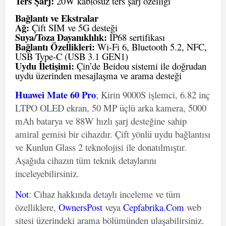
Ters Şarj:
20W kablosuz ters şarj özelliği
Bağlantı ve Ekstralar
Ağ:
Çift SIM ve 5G desteği
Suya/Toza Dayanıklılık:
IP68 sertifikası
Bağlantı Özellikleri:
Wi-Fi 6, Bluetooth 5.2, NFC,
USB Type-C (USB 3.1 GEN1)
Uydu İletişimi:
Çin’de Beidou sistemi ile doğrudan
uydu üzerinden mesajlaşma ve arama desteği
Huawei Mate 60 Pro
; Kirin 9000S işlemci, 6.82 inç
LTPO OLED ekran, 50 MP üçlü arka kamera, 5000
mAh batarya ve 88W hızlı şarj desteğine sahip
amiral gemisi bir cihazdır. Çift yönlü uydu bağlantısı
ve Kunlun Glass 2 teknolojisi ile donatılmıştır.
Aşağıda cihazın tüm teknik detaylarını
inceleyebilirsiniz.
Not
: Cihaz hakkında detaylı inceleme ve tüm
özelliklere,
OwnersPost
veya
Cepfabrika.Com
web
sitesi üzerindeki arama bölümünden ulaşabilirsiniz.