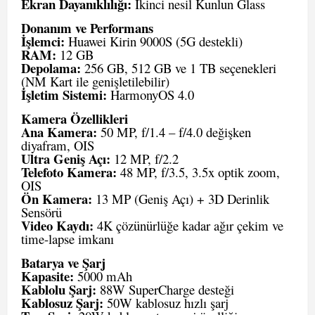
Ekran Dayanıklılığı:
İkinci nesil Kunlun Glass
Donanım ve Performans
İşlemci:
Huawei Kirin 9000S (5G destekli)
RAM:
12 GB
Depolama:
256 GB, 512 GB ve 1 TB seçenekleri
(NM Kart ile genişletilebilir)
İşletim Sistemi:
HarmonyOS 4.0
Kamera Özellikleri
Ana Kamera:
50 MP, f/1.4 – f/4.0 değişken
diyafram, OIS
Ultra Geniş Açı:
12 MP, f/2.2
Telefoto Kamera:
48 MP, f/3.5, 3.5x optik zoom,
OIS
Ön Kamera:
13 MP (Geniş Açı) + 3D Derinlik
Sensörü
Video Kaydı:
4K çözünürlüğe kadar ağır çekim ve
time-lapse imkanı
Batarya ve Şarj
Kapasite:
5000 mAh
Kablolu Şarj:
88W SuperCharge desteği
Kablosuz Şarj:
50W kablosuz hızlı şarj