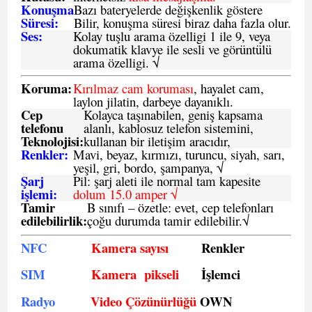
Konuşma
Bazı bateryelerde değişkenlik göstere
Süresi:
Bilir, konuşma süresi biraz daha fazla olur.
Ses:
Kolay tuşlu arama özelligi 1 ile 9, veya
dokumatik klavye ile sesli ve görüntülü
arama özelligi. √
Koruma:
Kırılmaz cam koruması
, hayalet cam,
laylon jilatin, darbeye dayanıklı.
Cep
Kolayca taşınabilen, geniş kapsama
telefonu
alanlı, kablosuz telefon sistemini,
Teknolojisi:
kullanan bir iletişim aracıdır,
Renkler:
Mavi, beyaz, kırmızı, turuncu, siyah, sarı,
yeşil, gri, bordo, şampanya,
√
Şarj
Pil: şarj aleti ile normal tam kapesite
işlemi:
dolum 15.0 amper √
Tamir
B sınıfı – özetle:
evet, cep telefonları
edilebilirlik
:
çoğu durumda tamir edilebilir.
√
NFC
Kamera sayısı
Renkler
SIM
Kamera pikseli
İşlemci
Radyo
Video Çözünürlüğü
OWN