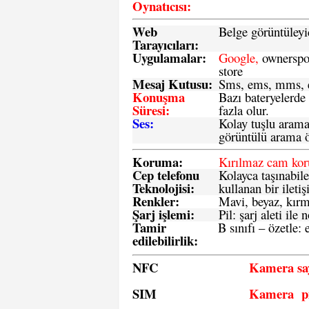
Oynatıcısı:
Web
Belge görüntüleyi
Tarayıcıları:
Uygulamalar:
Google,
ownerspos
store
Mesaj Kutusu:
Sms
, ems, mms, e
Konuşma
Bazı bateryelerde
Süresi:
fazla olur.
Ses:
Kolay tuşlu arama 
görüntülü arama ö
Koruma:
Kırılmaz cam ko
Cep telefonu
Kolayca taşınabile
Teknolojisi:
kullanan bir iletiş
Renkler:
Mavi, beyaz, kırmı
Şarj işlemi:
Pil: şarj aleti il
Tamir
B sınıfı – özetle:
e
edilebilirlik
:
NFC
Kamera say
SIM
Kamera pi