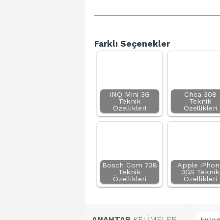
Farklı Seçenekler
iNQ Mini 3G
Chea 308
Teknik
Teknik
Özellikleri
Özellikleri
Bosch Com 738
Apple iPhon
Teknik
3GS Teknik
Özellikleri
Özellikleri
ANAHTAR
KELİMELER
Huawei