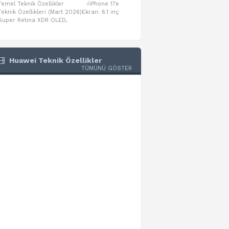
Temel Teknik Özellikler √iPhone 17e
Temel Teknik Özellikler √Mo
Teknik Özellikleri (Mart 2026)Ekran: 6.1 inç
Numaraları:A3461: 13-inç iPad Air 
Super Retina XDR OLED,
A3462: 13-inç iPad Air Wi-Fi + Cel
Huawei Teknik Özellikler
TÜMÜNÜ GÖSTER