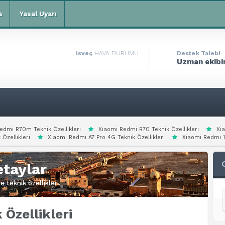
a
Yasal Uyarı
isveç
HAVA DURUMU
Destek Talebi
Uzman ekibim
edmi R70m Teknik Özellikleri
Xiaomi Redmi R70 Teknik Özellikleri
Xi
 Özellikleri
Xiaomi Redmi A7 Pro 4G Teknik Özellikleri
Xiaomi Redmi 15
taylar
 teknik özellikleri.
Özellikleri