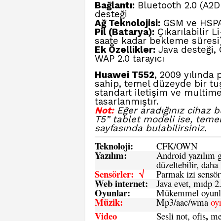
Bağlantı:
Bluetooth 2.0 (A2D
desteği
Ağ Teknolojisi:
GSM ve HSPA 
Pil (Batarya):
Çıkarılabilir 
saate kadar bekleme süresi
Ek Özellikler:
Java desteği,
WAP 2.0 tarayıcı
Huawei T552
, 2009 yılında
sahip, temel düzeyde bir tu
standart iletişim ve multime
tasarlanmıştır.
Not:
Eğer aradığınız cihaz 
T5” tablet modeli ise, teme
sayfasında bulabilirsiniz.
Teknoloji:
CFK
/
O
WN
Yazılım:
Android yazılım gü
düzeltebilir, daha 
Sensörler: √
Parmak izi sensör
Web internet:
Java evet, mıdp 2
Oyunlar:
Mükemmel oyunlar
Müzik:
Mp3/aac/wma
oy
Video
,
Sesli not, ofis
me