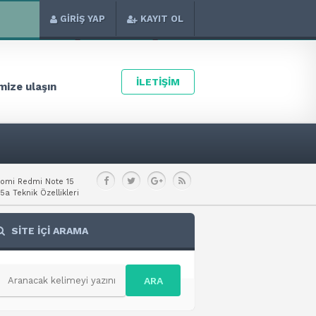
GİRİŞ YAP
KAYIT OL
İLETİŞİM
ize ulaşın
aomi Redmi Note 15
a Teknik Özellikleri
SİTE İÇİ ARAMA
ARA