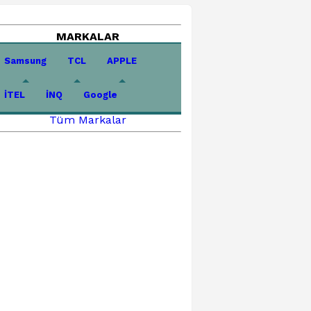
MARKALAR
Samsung
TCL
APPLE
İTEL
İNQ
Google
Tüm Markalar