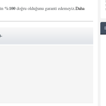
%100
rin
doğru olduğunu garanti edemeyiz
.
Daha
i-