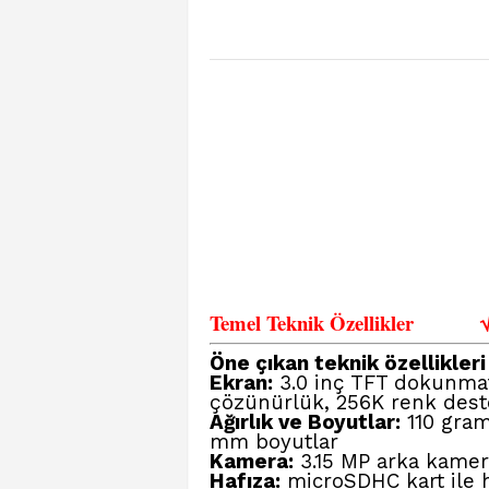
Temel Teknik Özellikler
Öne çıkan teknik özellikleri
Ekran:
3.0 inç TFT dokunmati
çözünürlük, 256K renk dest
Ağırlık ve Boyutlar:
110 gram 
mm boyutlar
Kamera:
3.15 MP arka kamera
Hafıza:
microSDHC kart ile ha