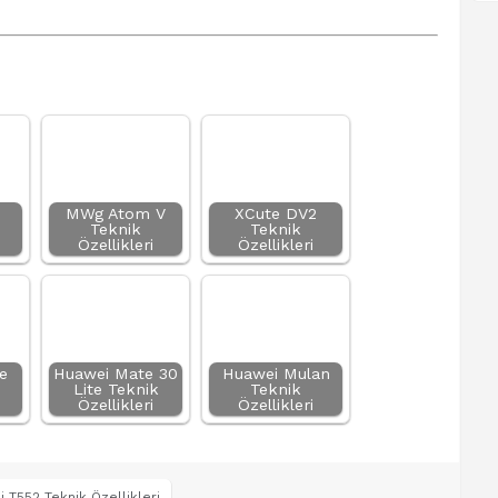
MWg Atom V
XCute DV2
Teknik
Teknik
Özellikleri
Özellikleri
e
Huawei Mate 30
Huawei Mulan
Lite Teknik
Teknik
Özellikleri
Özellikleri
 T552 Teknik Özellikleri