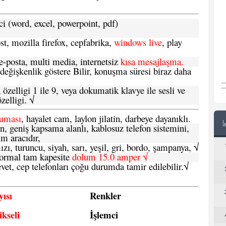
ci (word, excel, powerpoint, pdf)
t, mozilla firefox, cepfabrika,
windows live
, play
-posta, multi media, internetsiz
kısa mesajlaşma.
 değişkenlik göstere Bilir, konuşma süresi biraz daha
özelligi 1 ile 9, veya dokumatik klavye ile sesli ve
zelligi. √
ruması
, hayalet cam, laylon jilatin, darbeye dayanıklı.
n, geniş kapsama alanlı, kablosuz telefon sistemini,
im aracıdır,
zı, turuncu, siyah, sarı, yeşil, gri, bordo, şampanya,
√
e normal tam kapesite
dolum 15.0 amper √
vet, cep telefonları çoğu durumda tamir edilebilir.
√
ısı
Renkler
kseli
İşlemci