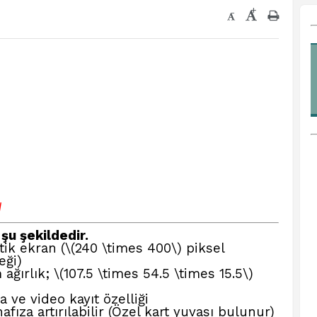
+
-
√
 şu şekildedir.
k ekran (\(240 \times 400\) piksel
eği)
ağırlık; \(107.5 \times 54.5 \times 15.5\)
 ve video kayıt özelliği
fıza artırılabilir (Özel kart yuvası bulunur)