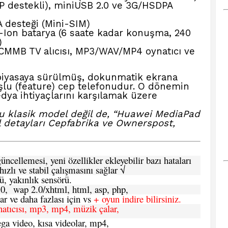
P destekli), miniUSB 2.0 ve 3G/HSDPA
desteği (Mini-SIM)
Li-Ion batarya (6 saate kadar konuşma, 240
)
 CMMB TV alıcısı, MP3/WAV/MP4 oynatıcı ve
 piyasaya sürülmüş, dokunmatik ekrana
şlu (feature) cep telefonudur. O dönemin
dya ihtiyaçlarını karşılamak üzere
bu klasik model değil de, “Huawei MediaPad
l detayları
Cepfabrika ve Ownerspost,
ncellemesi, yeni özellikler ekleyebilir bazı hataları
hızlı ve stabil çalışmasını sağlar √
ü, yakınlık sensörü.
.0, wap 2.0/xhtml, html, asp, php,
 ve daha fazlası için vs
+ oyun indire bilirsiniz.
natıcısı, mp3, mp4, müzik çalar,
ga video, kısa videolar, mp4,