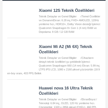
Xiaomi 12S Teknik Özellikleri
Teknik Detaylar ve Genel Bilgiler √Temel Özellikler
ve DonanımEkran: 6.28 inç FHD+ AMOLED, 120Hz
yenileme hızı, HDR10+, Dolby Vision desteği İşlemci:
Qualcomm Snapdragon 8+ Gen 1 (4 nm) RAM ve
Depolama: 8 GB / 12 GB RAM
Xiaomi Mi A2 (Mi 6X) Teknik
Özellikleri
Teknik Detaylar ve Genel Bilgiler √Cihazların
detaylı teknik özellikleri şu şekildedir.İşlemci:
Qualcomm Snapdragon 660 (14 nm) Ekran: 5.99 inç
LTPS IPS LCD, 1080 x 2160 piksel çözünürlük (18:9
en-boy oranı, 403 PPI) Bellek
Huawei nova 16 Ultra Teknik
Özellikleri
Teknik Detaylar ve Genel Bilgiler √EkranBoyut /
Teknoloji: 6.84 inç, OLED, 120 Hz yenileme hızı.
Çözünürlük: 1320 x 2856 piksel (FHD+), 460 PPI.