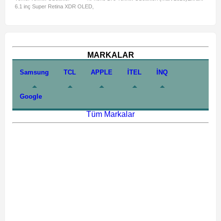
6.1 inç Super Retina XDR OLED,
A3462:
MARKALAR
Samsung
TCL
APPLE
İTEL
İNQ
Google
Tüm Markalar