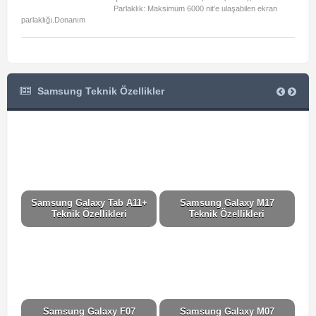
Parlaklık: Maksimum 6000 nit’e ulaşabilen ekran
parlaklığı.Donanım
Samsung Teknik Özellikler
Samsung Galaxy Tab A11+
Samsung Galaxy M17
S
Teknik Özellikleri
Teknik Özellikleri
Samsung Galaxy F07
Samsung Galaxy M07
S