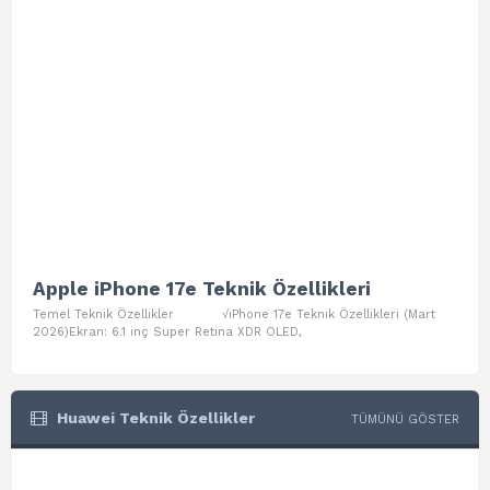
Apple iPhone 17e Teknik Özellikleri
App
Temel Teknik Özellikler √iPhone 17e Teknik Özellikleri (Mart
Teme
2026)Ekran: 6.1 inç Super Retina XDR OLED,
Air W
Huawei Teknik Özellikler
TÜMÜNÜ GÖSTER