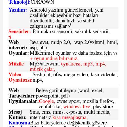
Teknoloji:
CFK
/
O
WN
Yazılım:
Android yazılım güncellemesi, yeni
özellikler ekleyebilir bazı hataları
düzeltebilir, daha hızlı ve stabil
çalışmasını sağlar √
Sensörler:
Parmak izi sensörü, yakınlık sensörü.
√
Web
Java evet, mıdp 2.0, wap 2.0/xhtml, html,
internet:
asp, php,
Oyunlar:
Mükemmel oyunlar ve daha fazlası için vs
+ oyun indire bilirsiniz.
Müzik:
Mp3/aac/wma
oynatıcısı, mp3, mp4,
müzik çalar,
Video
,
Sesli not, ofis
mega video, kısa videolar,
Oynatıcısı:
mp4,
Web
Belge görüntüleyici (word, excel,
Tarayıcıları:
powerpoint, pdf)
Uygulamalar:
Google,
ownerspost, mozilla firefox,
cepfabrika,
windows live
, play store
Mesaj
Sms
, ems, mms, e-posta, multi media,
Kutusu:
internetsiz
kısa mesajlaşma.
Konuşma
Bazı bateryelerde değişkenlik göstere