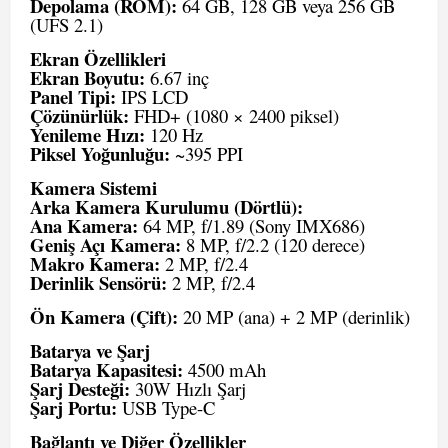
Depolama (ROM):
64 GB, 128 GB veya 256 GB
(UFS 2.1)
Ekran Özellikleri
Ekran Boyutu:
6.67 inç
Panel Tipi:
IPS LCD
Çözünürlük:
FHD+ (1080 × 2400 piksel)
Yenileme Hızı:
120 Hz
Piksel Yoğunluğu:
~395 PPI
Kamera Sistemi
Arka Kamera Kurulumu (Dörtlü):
Ana Kamera:
64 MP, f/1.89 (Sony IMX686)
Geniş Açı Kamera:
8 MP, f/2.2 (120 derece)
Makro Kamera:
2 MP, f/2.4
Derinlik Sensörü:
2 MP, f/2.4
Ön Kamera (Çift):
20 MP (ana) + 2 MP (derinlik)
Batarya ve Şarj
Batarya Kapasitesi:
4500 mAh
Şarj Desteği:
30W Hızlı Şarj
Şarj Portu:
USB Type-C
Bağlantı ve Diğer Özellikler