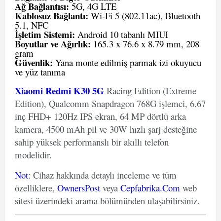
Ağ Bağlantısı:
5G, 4G LTE
Kablosuz Bağlantı:
Wi-Fi 5 (802.11ac), Bluetooth
5.1, NFC
İşletim Sistemi:
Android 10 tabanlı MIUI
Boyutlar ve Ağırlık:
165.3 x 76.6 x 8.79 mm, 208
gram
Güvenlik:
Yana monte edilmiş parmak izi okuyucu
ve yüz tanıma
Xiaomi Redmi K30 5G
Racing Edition (Extreme
Edition), Qualcomm Snapdragon 768G işlemci, 6.67
inç FHD+ 120Hz IPS ekran, 64 MP dörtlü arka
kamera, 4500 mAh pil ve 30W hızlı şarj desteğine
sahip yüksek performanslı bir akıllı telefon
modelidir.
Not
: Cihaz hakkında detaylı inceleme ve tüm
özelliklere,
OwnersPost
veya
Cepfabrika.Com
web
sitesi üzerindeki arama bölümünden ulaşabilirsiniz.