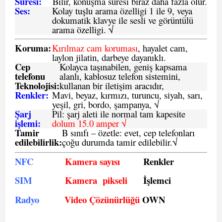
Süresi:
Bilir, konuşma süresi biraz daha fazla olur.
Ses:
Kolay tuşlu arama özelligi 1 ile 9, veya
dokumatik klavye ile sesli ve görüntülü
arama özelligi. √
Koruma:
Kırılmaz cam koruması
, hayalet cam,
laylon jilatin, darbeye dayanıklı.
Cep
Kolayca taşınabilen, geniş kapsama
telefonu
alanlı, kablosuz telefon sistemini,
Teknolojisi:
kullanan bir iletişim aracıdır,
Renkler:
Mavi, beyaz, kırmızı, turuncu, siyah, sarı,
yeşil, gri, bordo, şampanya,
√
Şarj
Pil: şarj aleti ile normal tam kapesite
işlemi:
dolum 15.0 amper √
Tamir
B sınıfı – özetle:
evet, cep telefonları
edilebilirlik
:
çoğu durumda tamir edilebilir.
√
NFC
Kamera sayısı
Renkler
SIM
Kamera pikseli
İşlemci
Radyo
Video Çözünürlüğü
OWN