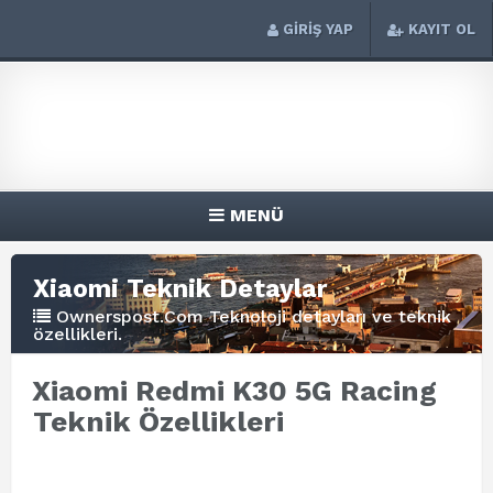
GİRİŞ YAP
KAYIT OL
MENÜ
Xiaomi Teknik Detaylar
Ownerspost.Com Teknoloji detayları ve teknik
özellikleri.
Xiaomi Redmi K30 5G Racing
Teknik Özellikleri