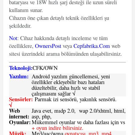
bataryası ve 18W hızlı şarj desteği ile uzun süreli
kullanım sunar.
Cihazın öne çıkan detaylı teknik özellikleri şu
şekildedir.
Not
: Cihaz hakkında detaylı inceleme ve tüm
özelliklere,
OwnersPost
veya
Cepfabrika.Com
web
sitesi üzerindeki arama bölümünden ulaşabilirsiniz.
Teknoloji:
CFK
/
O
WN
Yazılım:
Android yazılım güncellemesi, yeni
özellikler ekleyebilir bazı hataları
düzeltebilir, daha hızlı ve stabil
çalışmasını sağlar √
Sensörler:
Parmak izi sensörü, yakınlık sensörü.
√
Web
Java evet, mıdp 2.0, wap 2.0/xhtml, html,
internet:
asp, php,
Oyunlar:
Mükemmel oyunlar ve daha fazlası için vs
+ oyun indire bilirsiniz.
Müzik:
Mp3/aac/wma
oynatıcısı, mp3, mp4,