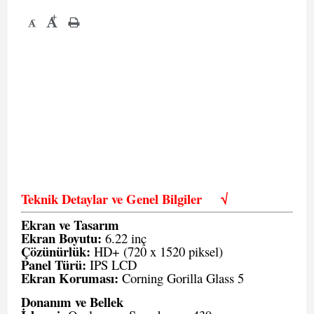
+
-
Teknik Detaylar ve Genel Bilgiler
√
Ekran ve Tasarım
Ekran Boyutu:
6.22 inç
Çözünürlük:
HD+ (720 x 1520 piksel)
Panel Türü:
IPS LCD
Ekran Koruması:
Corning Gorilla Glass 5
Donanım ve Bellek