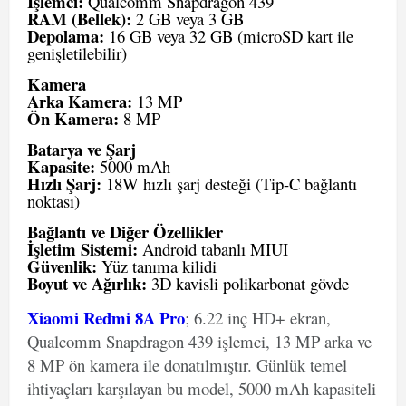
İşlemci:
Qualcomm Snapdragon 439
RAM (Bellek):
2 GB veya 3 GB
Depolama:
16 GB veya 32 GB (microSD kart ile
genişletilebilir)
Kamera
Arka Kamera:
13 MP
Ön Kamera:
8 MP
Batarya ve Şarj
Kapasite:
5000 mAh
Hızlı Şarj:
18W hızlı şarj desteği (Tip-C bağlantı
noktası)
Bağlantı ve Diğer Özellikler
İşletim Sistemi:
Android tabanlı MIUI
Güvenlik:
Yüz tanıma kilidi
Boyut ve Ağırlık:
3D kavisli polikarbonat gövde
Xiaomi Redmi 8A Pro
; 6.22 inç HD+ ekran,
Qualcomm Snapdragon 439 işlemci, 13 MP arka ve
8 MP ön kamera ile donatılmıştır. Günlük temel
ihtiyaçları karşılayan bu model, 5000 mAh kapasiteli