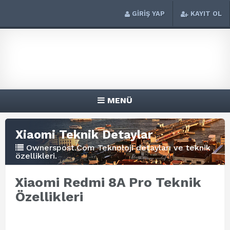
GİRİŞ YAP
KAYIT OL
MENÜ
Xiaomi Teknik Detaylar
Ownerspost.Com Teknoloji detayları ve teknik
özellikleri.
Xiaomi Redmi 8A Pro Teknik
Özellikleri