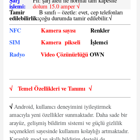
Şarj
Pil: şarj aleti ile normal tam kapesite
işlemi:
dolum 15.0 amper √
Tamir
B sınıfı – özetle:
evet, cep telefonları
edilebilirlik
:
çoğu durumda tamir edilebilir.
√
NFC
Kamera sayısı
Renkler
SIM
Kamera pikseli
İşlemci
Radyo
Video Çözünürlüğü
OWN
√
Temel Özellikleri ve
Tanımı
√
√
Android, kullanıcı deneyimini iyileştirmek
amacıyla yeni özellikler sunmaktadır. Daha sade bir
arayüz, gelişmiş bildirim sistemi ve güçlü gizlilik
seçenekleri sayesinde kullanım kolaylığı artmaktadır.
Karanlık mod ve akıllı bildirim desteği de