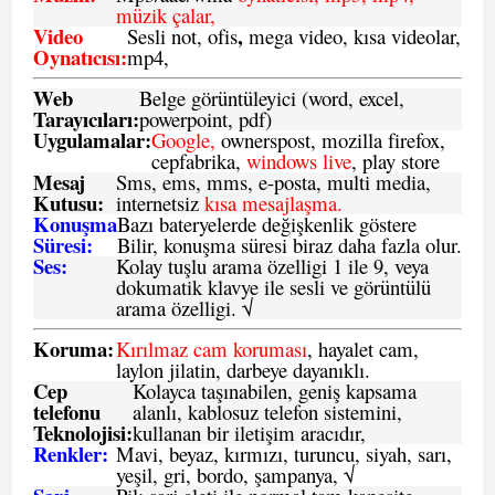
müzik çalar,
Video
,
Sesli not, ofis
mega video, kısa videolar,
Oynatıcısı:
mp4,
Web
Belge görüntüleyici (word, excel,
Tarayıcıları:
powerpoint, pdf)
Uygulamalar:
Google,
ownerspost, mozilla firefox,
cepfabrika,
windows live
, play store
Mesaj
Sms
, ems, mms, e-posta, multi media,
Kutusu:
internetsiz
kısa mesajlaşma.
Konuşma
Bazı bateryelerde değişkenlik göstere
Süresi:
Bilir, konuşma süresi biraz daha fazla olur.
Ses:
Kolay tuşlu arama özelligi 1 ile 9, veya
dokumatik klavye ile sesli ve görüntülü
arama özelligi. √
Koruma:
Kırılmaz cam koruması
, hayalet cam,
laylon jilatin, darbeye dayanıklı.
Cep
Kolayca taşınabilen, geniş kapsama
telefonu
alanlı, kablosuz telefon sistemini,
Teknolojisi:
kullanan bir iletişim aracıdır,
Renkler:
Mavi, beyaz, kırmızı, turuncu, siyah, sarı,
yeşil, gri, bordo, şampanya,
√