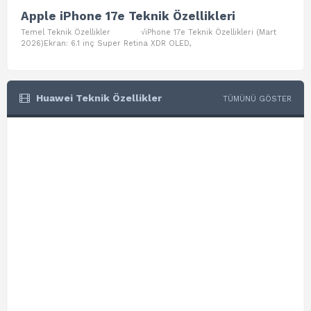
Apple iPhone 17e Teknik Özellikleri
App
Temel Teknik Özellikler √iPhone 17e Teknik Özellikleri (Mart
Teme
2026)Ekran: 6.1 inç Super Retina XDR OLED,
Air W
Huawei Teknik Özellikler
TÜMÜNÜ GÖSTER