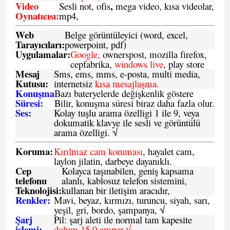
Video
,
Sesli not, ofis
mega video, kısa videolar,
Oynatıcısı:
mp4,
Web
Belge görüntüleyici (word, excel,
Tarayıcıları:
powerpoint, pdf)
Uygulamalar:
Google,
ownerspost, mozilla firefox,
cepfabrika,
windows live
, play store
Mesaj
Sms
, ems, mms, e-posta, multi media,
Kutusu:
internetsiz
kısa mesajlaşma.
Konuşma
Bazı bateryelerde değişkenlik göstere
Süresi:
Bilir, konuşma süresi biraz daha fazla olur.
Ses:
Kolay tuşlu arama özelligi 1 ile 9, veya
dokumatik klavye ile sesli ve görüntülü
arama özelligi. √
Koruma:
Kırılmaz cam koruması
, hayalet cam,
laylon jilatin, darbeye dayanıklı.
Cep
Kolayca taşınabilen, geniş kapsama
telefonu
alanlı, kablosuz telefon sistemini,
Teknolojisi:
kullanan bir iletişim aracıdır,
Renkler:
Mavi, beyaz, kırmızı, turuncu, siyah, sarı,
yeşil, gri, bordo, şampanya,
√
Şarj
Pil: şarj aleti ile normal tam kapesite
işlemi:
dolum 15.0 amper √