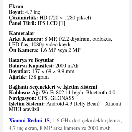
Ekran
Boyut:
4.7 inç
Çözünürlük:
HD (720 × 1280 piksel)
Panel Türü:
IPS LCD
[1]
Kameralar
Arka Kamera:
8 MP, f/2.2 diyafram, otofokus,
LED flaş, 1080p video kaydı
Ön Kamera:
1.6 MP veya 2 MP
Batarya ve Boyutlar
Batarya Kapasitesi:
2000 mAh
Boyutlar:
137 × 69 × 9.9 mm
Ağırlık:
158 gram
Bağlantı Seçenekleri ve İşletim Sistemi
Kablosuz Ağ:
Wi-Fi 802.11 b/g/n, Bluetooth 4.0
Navigasyon:
GPS, GLONASS
İşletim Sistemi:
Android 4.3 (Jelly Bean) – Xiaomi
MIUI arayüzü
Xiaomi Redmi 1S
; 1.6 GHz dört çekirdekli işlemci,
4.7 inç ekran, 8 MP arka kamera ve 2000 mAh