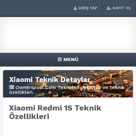
GİRİŞ YAP
KAYIT OL
MENÜ
Xiaomi Teknik Detaylar
Ownerspost.Com Teknoloji detayları ve teknik
özellikleri.
Xiaomi Redmi 1S Teknik
Özellikleri