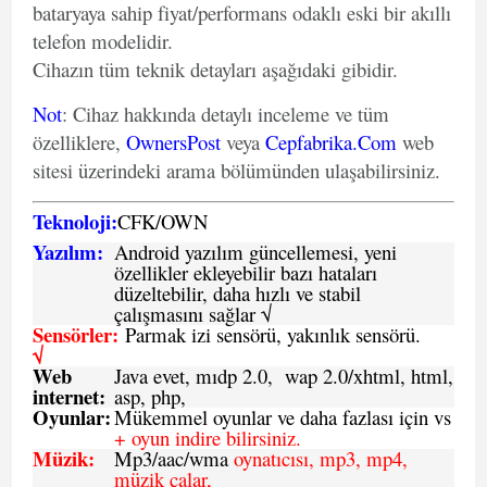
bataryaya sahip fiyat/performans odaklı eski bir akıllı
telefon modelidir.
Cihazın tüm teknik detayları aşağıdaki gibidir.
Not
: Cihaz hakkında detaylı inceleme ve tüm
özelliklere,
OwnersPost
veya
Cepfabrika.Com
web
sitesi üzerindeki arama bölümünden ulaşabilirsiniz.
Teknoloji:
CFK
/
O
WN
Yazılım:
Android yazılım güncellemesi, yeni
özellikler ekleyebilir bazı hataları
düzeltebilir, daha hızlı ve stabil
çalışmasını sağlar √
Sensörler:
Parmak izi sensörü, yakınlık sensörü.
√
Web
Java evet, mıdp 2.0, wap 2.0/xhtml, html,
internet:
asp, php,
Oyunlar:
Mükemmel oyunlar ve daha fazlası için vs
+ oyun indire bilirsiniz.
Müzik:
Mp3/aac/wma
oynatıcısı, mp3, mp4,
müzik çalar,