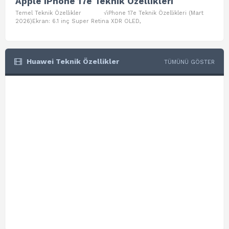
Apple iPhone 17e Teknik Özellikleri
App
Temel Teknik Özellikler √iPhone 17e Teknik Özellikleri (Mart
Teme
2026)Ekran: 6.1 inç Super Retina XDR OLED,
Air W
Huawei Teknik Özellikler
TÜMÜNÜ GÖSTER