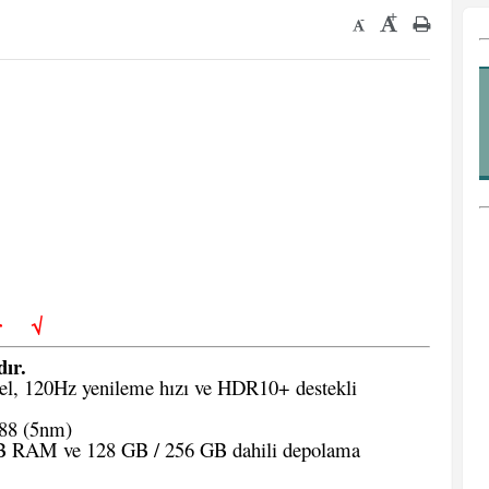
+
-
iler
√
dır.
sel, 120Hz yenileme hızı ve HDR10+ destekli
88 (5nm)
B RAM ve 128 GB / 256 GB dahili depolama