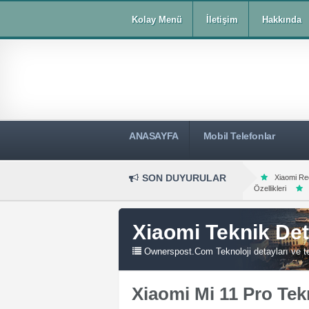
Kolay Menü
İletişim
Hakkında
ANASAYFA
Mobil Telefonlar
SON DUYURULAR
Xiaomi Re
Özellikleri
Xiaomi Teknik Det
Ownerspost.Com Teknoloji detayları ve tek
Xiaomi Mi 11 Pro Tekn