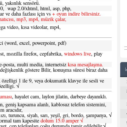
ü, yakınlık sensörü.
.0, wap 2.0/xhtml, html, asp, php,
 ve daha fazlası için vs
+ oyun indire bilirsiniz.
natıcısı, mp3, mp4, müzik çalar,
ga video, kısa videolar, mp4,
ci (word, excel, powerpoint, pdf)
t, mozilla firefox, cepfabrika,
windows live
, play
-posta, multi media, internetsiz
kısa mesajlaşma.
 değişkenlik göstere Bilir, konuşma süresi biraz daha
özelligi 1 ile 9, veya dokumatik klavye ile sesli ve
zelligi. √
ruması
, hayalet cam, laylon jilatin, darbeye dayanıklı.
n, geniş kapsama alanlı, kablosuz telefon sistemini,
im aracıdır,
zı, turuncu, siyah, sarı, yeşil, gri, bordo, şampanya,
√
e normal tam kapesite
dolum 15.0 amper √
vet, cep telefonları çoğu durumda tamir edilebilir.
√