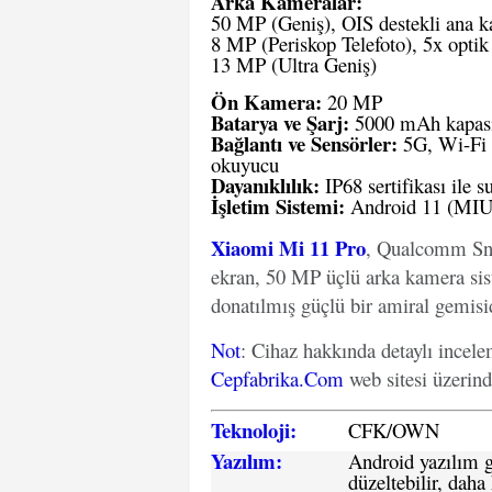
Arka Kameralar:
50 MP (Geniş), OIS destekli ana 
8 MP (Periskop Telefoto), 5x opti
13 MP (Ultra Geniş)
Ön Kamera:
20 MP
Batarya ve Şarj:
5000 mAh kapasit
Bağlantı ve Sensörler:
5G, Wi-Fi 6
okuyucu
Dayanıklılık:
IP68 sertifikası ile s
İşletim Sistemi:
Android 11 (MIUI
Xiaomi Mi 11 Pro
, Qualcomm Sn
ekran, 50 MP üçlü arka kamera sis
donatılmış güçlü bir amiral gemisid
Not
: Cihaz hakkında detaylı incel
Cepfabrika.Com
web sitesi üzerin
Teknoloji:
CFK
/
O
WN
Yazılım:
Android yazılım gü
düzeltebilir, daha 