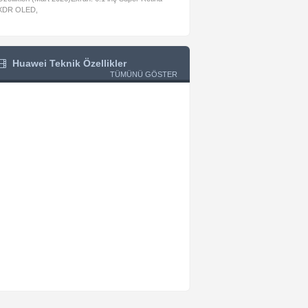
XDR OLED,
iPad Air Wi-Fi + Cellular
Huawei Teknik Özellikler
TÜMÜNÜ GÖSTER