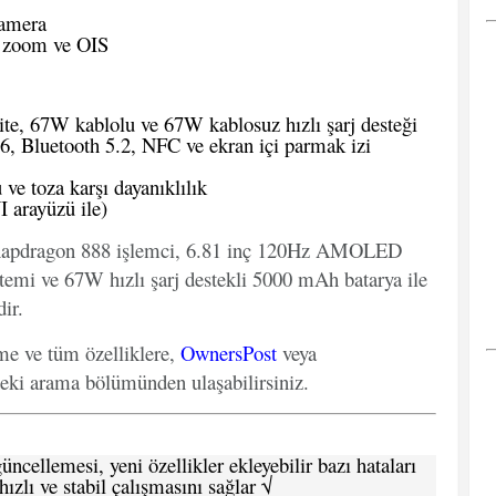
kamera
k zoom ve OIS
e, 67W kablolu ve 67W kablosuz hızlı şarj desteği
, Bluetooth 5.2, NFC ve ekran içi parmak izi
u ve toza karşı dayanıklılık
 arayüzü ile)
apdragon 888 işlemci, 6.81 inç 120Hz AMOLED
temi ve 67W hızlı şarj destekli 5000 mAh batarya ile
ir.
eme ve tüm özelliklere,
OwnersPost
veya
deki arama bölümünden ulaşabilirsiniz.
ncellemesi, yeni özellikler ekleyebilir bazı hataları
hızlı ve stabil çalışmasını sağlar √