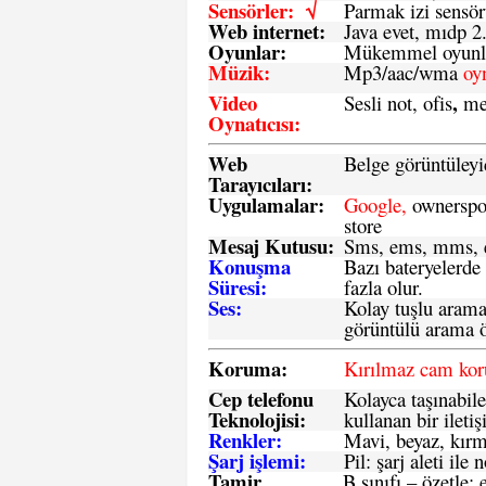
Sensörler: √
Parmak izi sensör
Web internet:
Java evet, mıdp 2
Oyunlar:
Mükemmel oyunlar
Müzik:
Mp3/aac/wma
oy
Video
,
Sesli not, ofis
me
Oynatıcısı:
Web
Belge görüntüleyi
Tarayıcıları:
Uygulamalar:
Google,
ownerspos
store
Mesaj Kutusu:
Sms
, ems, mms, e
Konuşma
Bazı bateryelerde
Süresi:
fazla olur.
Ses:
Kolay tuşlu arama 
görüntülü arama ö
Koruma:
Kırılmaz cam ko
Cep telefonu
Kolayca taşınabile
Teknolojisi:
kullanan bir iletiş
Renkler:
Mavi, beyaz, kırmı
Şarj işlemi:
Pil: şarj aleti il
Tamir
B sınıfı – özetle:
e