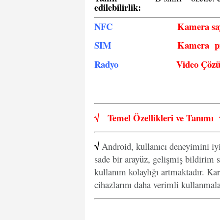
edilebilirlik
:
NFC
Kamera say
SIM
Kamera pi
Radyo
Video Çöz
√
Temel Özellikleri ve
Tanımı
√
Android, kullanıcı deneyimini iy
sade bir arayüz, gelişmiş bildirim s
kullanım kolaylığı artmaktadır. Kar
cihazlarını daha verimli kullanmal