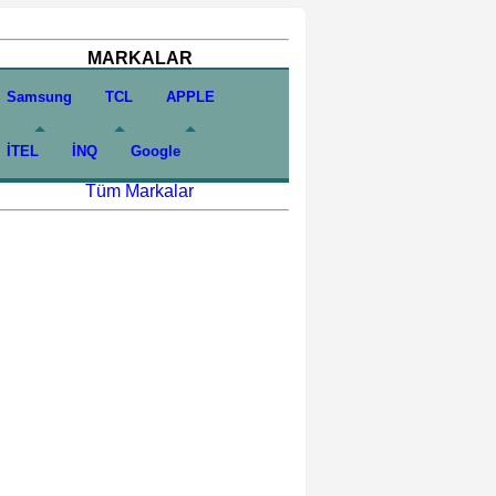
MARKALAR
Samsung
TCL
APPLE
İTEL
İNQ
Google
Tüm Markalar