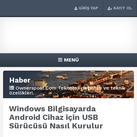
GİRİŞ YAP
KAYIT OL
MENÜ
Haber
Ownerspost.Com Teknoloji detayları ve teknik
özellikleri.
Windows Bilgisayarda
Android Cihaz için USB
Sürücüsü Nasıl Kurulur