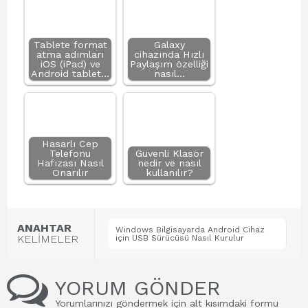
Tablete format
Galaxy
atma adımları
cihazında Hızlı
iOS (iPad) ve
Paylaşım özelliği
Android tablet…
nasıl…
Hasarlı Cep
Telefonu
Güvenli Klasör
Hafızası Nasıl
nedir ve nasıl
Onarılır
kullanılır?
ANAHTAR
Windows Bilgisayarda Android Cihaz
KELİMELER
için USB Sürücüsü Nasıl Kurulur
YORUM GÖNDER
Yorumlarınızı göndermek için alt kısımdaki formu