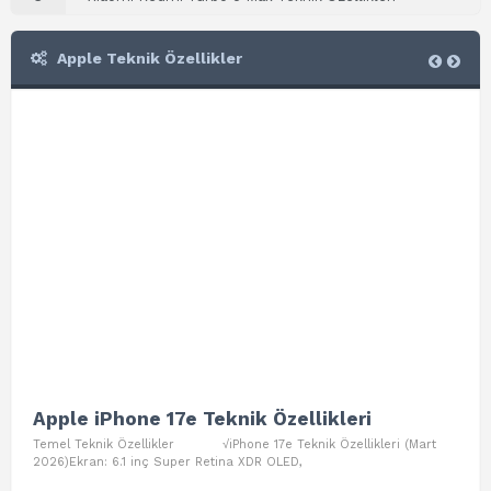
Apple Teknik Özellikler
Apple iPhone 17e Teknik Özellikleri
App
Temel Teknik Özellikler √iPhone 17e Teknik Özellikleri (Mart
Teme
2026)Ekran: 6.1 inç Super Retina XDR OLED,
Air W