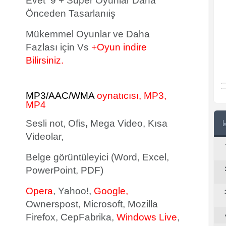
Evet 9 + Süper Oyunlar Daha
Önceden Tasarlanıiş
Mükemmel Oyunlar ve Daha
Fazlası için Vs
+Oyun indire
Bilirsiniz.
MP3/AAC/WMA
oynatıcısı, MP3,
MP4
Sesli not, Ofis
,
Mega Video, Kısa
Videolar,
Belge görüntüleyici (Word, Excel,
PowerPoint, PDF)
Opera
, Yahoo!,
Google,
Ownerspost, Microsoft, Mozilla
Firefox, CepFabrika,
Windows Live
,