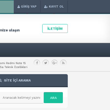
GİRİŞ YAP
KAYIT OL
İLETİŞİM
ize ulaşın
aomi Redmi Note 15
a Teknik Özellikleri
SİTE İÇİ ARAMA
ARA