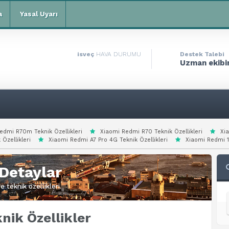
a
Yasal Uyarı
isveç
HAVA DURUMU
Destek Talebi
Uzman ekibim
edmi R70m Teknik Özellikleri
Xiaomi Redmi R70 Teknik Özellikleri
Xi
 Özellikleri
Xiaomi Redmi A7 Pro 4G Teknik Özellikleri
Xiaomi Redmi 15
Detaylar
 teknik özellikleri.
ik Özellikler