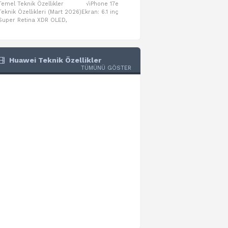
Temel Teknik Özellikler √iPhone 17e
Temel Teknik Özellikler √Mo
Teknik Özellikleri (Mart 2026)Ekran: 6.1 inç
Numaraları:A3461: 13-inç iPad Air 
Super Retina XDR OLED,
A3462: 13-inç iPad Air Wi-Fi + Cel
Huawei Teknik Özellikler
TÜMÜNÜ GÖSTER