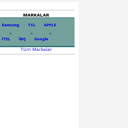
MARKALAR
Samsung
TCL
APPLE
İTEL
İNQ
Google
Tüm Markalar