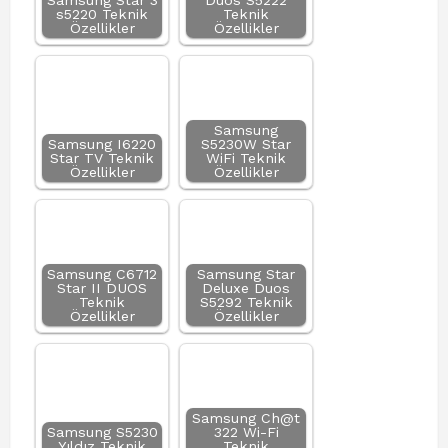
Samsung Star 3
Duos S5222
s5220 Teknik
Teknik
Özellikler
Özellikler
Samsung
Samsung I6220
S5230W Star
Star TV Teknik
WiFi Teknik
Özellikler
Özellikler
Samsung C6712
Samsung Star
Star II DUOS
Deluxe Duos
Teknik
S5292 Teknik
Özellikler
Özellikler
Samsung Ch@t
Samsung S5230
322 Wi-Fi
Yıldız Teknik
Teknik