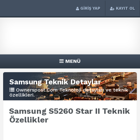
GİRİŞ YAP
KAYIT OL
MENÜ
Samsung Teknik Detaylar
Ownerspost.Com Teknoloji detayları ve teknik
özellikleri.
Samsung S5260 Star II Teknik
Özellikler