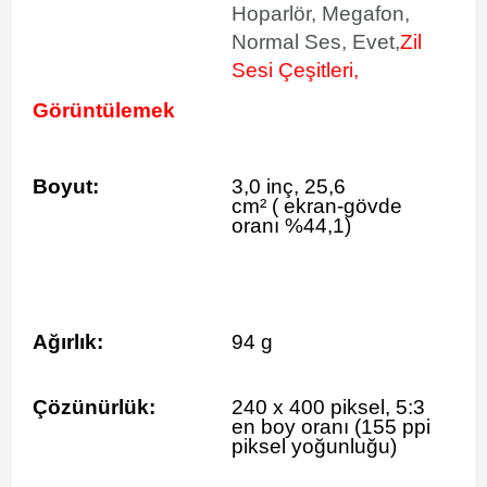
Hoparlör, Megafon,
Normal Ses, Evet,
Zil
Sesi Çeşitleri,
Görüntülemek
Boyut:
3,0 inç, 25,6
cm²
(
ekran-gövde
oranı %44,1)
Ağırlık:
94 g
Çözünürlük:
240 x 400 piksel, 5:3
en boy oranı (155 ppi
piksel yoğunluğu)