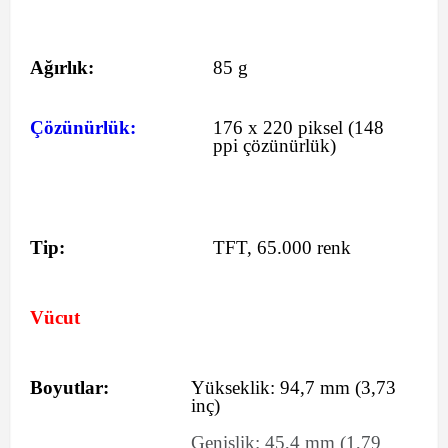
Ağırlık:
85 g
Çözünürlük:
176 x 220 piksel (148
ppi çözünürlük)
Tip:
TFT, 65.000 renk
Vücut
Boyutlar:
Yükseklik:
94,7
mm
(3,73
inç)
Genişlik:
45,4
mm
(1,79