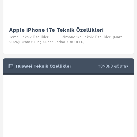
Apple iPhone 17e Teknik Özellikleri
App
Temel Teknik Özellikler √iPhone 17e Teknik Özellikleri (Mart
Teme
2026)Ekran: 6.1 inç Super Retina XDR OLED,
Air W
Huawei Teknik Özellikler
TÜMÜNÜ GÖSTER