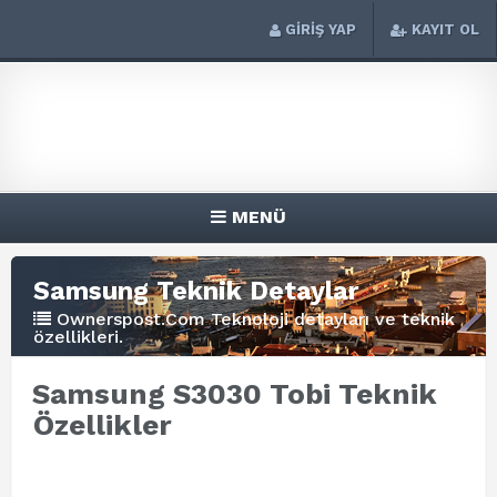
GİRİŞ YAP
KAYIT OL
MENÜ
Samsung Teknik Detaylar
Ownerspost.Com Teknoloji detayları ve teknik
özellikleri.
Samsung S3030 Tobi Teknik
Özellikler